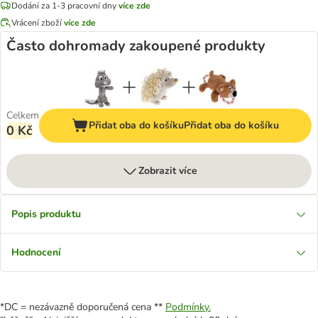
Dodání za 1-3 pracovní dny
více zde
Vrácení zboží
více zde
Často dohromady zakoupené produkty
Celkem
Přidat oba do košíku
Přidat oba do košíku
0 Kč
Zobrazit více
Popis produktu
Hodnocení
*DC = nezávazně doporučená cena **
Podmínky.