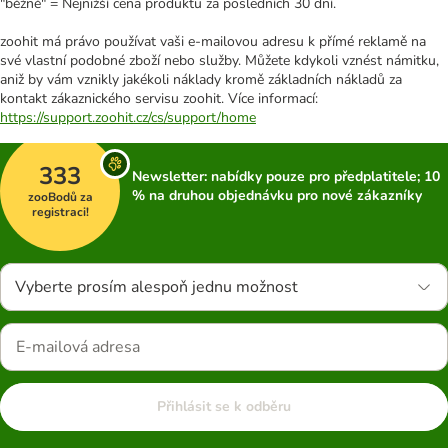
"běžně" = Nejnižší cena produktu za posledních 30 dní.
zoohit má právo používat vaši e-mailovou adresu k přímé reklamě na
své vlastní podobné zboží nebo služby. Můžete kdykoli vznést námitku,
aniž by vám vznikly jakékoli náklady kromě základních nákladů za
kontakt zákaznického servisu zoohit. Více informací:
https://support.zoohit.cz/cs/support/home
333
Newsletter: nabídky pouze pro předplatitele; 10
% na druhou objednávku pro nové zákazníky
zooBodů za
registraci!
Vyberte prosím alespoň jednu možnost
Přihlásit se k odběru