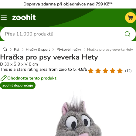
Doprava zdarma při objednávce nad 799 Kč**
Menu
Hledat
produkty
Psi
Hračky & sport
Plyšové hračky
Hračka pro psy veverka Hety
Hračka pro psy veverka Hety
D 30 x Š 9 x V 8 cm
This is a stars rating area from zero to 5: 4.8/5
(
12
)
Ohodnoťte tento produkt
zoohit doporučuje