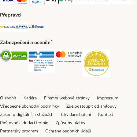
PLATBA PŘEDEM Payment Met
DOBÍRKA Pa
Visa Payment Method
Mastercard Payment Method
PayPal Payment Method
Apple pay Payment Method
GooglePay Payment Method
Přepravci
Česká pošta Shipping Method
PPL Shipping Method
Balíkovna Shipping Method
Zabezpečení a ocenění
Security
Security
Security
Security
O zoohit
Kariéra
Firemní webové stránky
Impressum
Všeobecné obchodní podmínky
Zde odstoupit od smlouvy
Zákon o digitálních službách
Likvidace baterií
Kontakt
Poštovné a dodací termín
Způsoby platby
Partnerský program
Ochrana osobních údajů