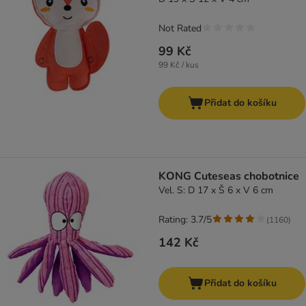
Not Rated
99 Kč
99 Kč / kus
Přidat do košíku
KONG Cuteseas chobotnice
Vel. S: D 17 x Š 6 x V 6 cm
Rating: 3.7/5
(
1160
)
142 Kč
Přidat do košíku