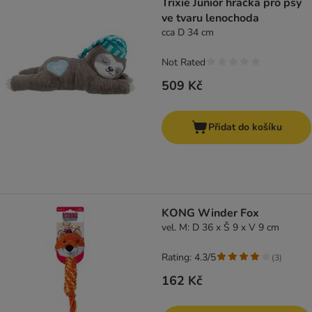
Trixie Junior hračka pro psy
ve tvaru lenochoda
cca D 34 cm
Not Rated
509 Kč
Přidat do košíku
KONG Winder Fox
vel. M: D 36 x Š 9 x V 9 cm
Rating: 4.3/5
(
3
)
162 Kč