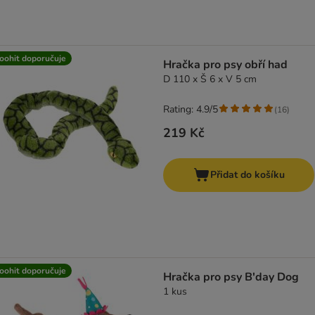
oohit doporučuje
Hračka pro psy obří had
D 110 x Š 6 x V 5 cm
Rating: 4.9/5
(
16
)
219 Kč
Přidat do košíku
oohit doporučuje
Hračka pro psy B'day Dog
1 kus