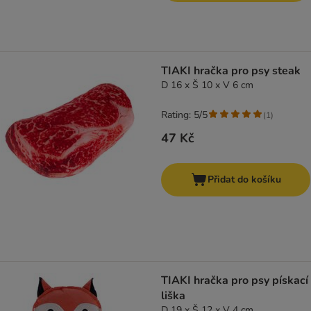
TIAKI hračka pro psy steak
D 16 x Š 10 x V 6 cm
Rating: 5/5
(
1
)
47 Kč
Přidat do košíku
TIAKI hračka pro psy pískací
liška
D 19 x Š 12 x V 4 cm