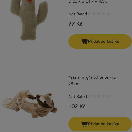
D 18 x Š 14 x V 4,5 cm
Not Rated
77 Kč
Přidat do košíku
Trixie plyšová veverka
28 cm
Not Rated
102 Kč
Přidat do košíku