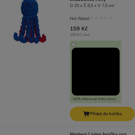
D 25 x Š 8,5 x V 7,5 cm
Not Rated
159 Kč
159 Kč / kus
-50% Aktivovat Extra slevu
Přidat do košíku
Modern Living hračka pro