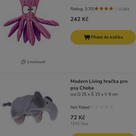
Rating: 3.7/5
(
1160
)
242 Kč
Přidat do košíku
2 možností
Modern Living hračka pro
psy Chobe
cca D 25 x Š 15 x V 6 cm
Not Rated
72 Kč
72 Kč / kus