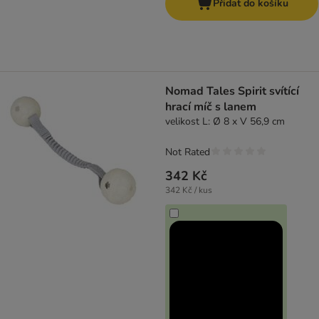
Přidat do košíku
Nomad Tales Spirit svítící
hrací míč s lanem
velikost L: Ø 8 x V 56,9 cm
Not Rated
342 Kč
342 Kč / kus