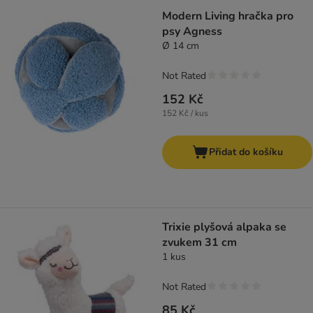
Modern Living hračka pro
psy Agness
Ø 14 cm
Not Rated
152 Kč
152 Kč / kus
Přidat do košíku
Trixie plyšová alpaka se
zvukem 31 cm
1 kus
Not Rated
85 Kč