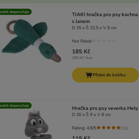
oohit doporučuje
TIAKI hračka pro psy kachna
s lanem
D 35 x Š 32,5 x V 8 cm
Not Rated
185 Kč
185 Kč / kus
Přidat do košíku
oohit doporučuje
Hračka pro psy veverka Hety
D 30 x Š 9 x V 8 cm
Rating: 4.8/5
(
12
)
115 Kč