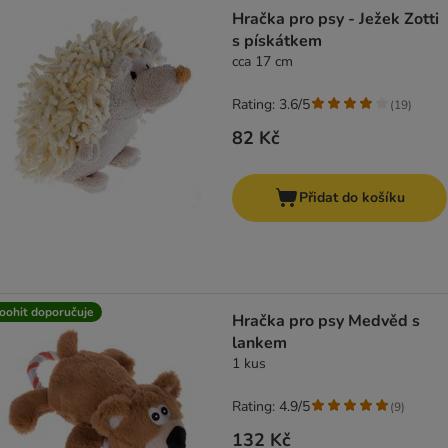
product items have been changed
Hračka pro psy - Ježek Zotti
s pískátkem
cca 17 cm
Rating: 3.6/5
(
19
)
82 Kč
Přidat do košíku
oohit doporučuje
Hračka pro psy Medvěd s
lankem
1 kus
Rating: 4.9/5
(
9
)
132 Kč