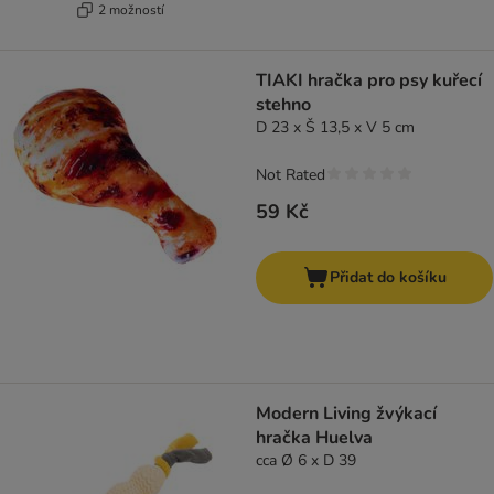
2 možností
TIAKI hračka pro psy kuřecí
stehno
D 23 x Š 13,5 x V 5 cm
Not Rated
59 Kč
Přidat do košíku
Modern Living žvýkací
hračka Huelva
cca Ø 6 x D 39