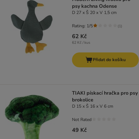
psy kachna Odense
D 27 x Š 20 x V 1,5 cm
Rating: 1/5
(
1
)
62 Kč
62 Kč / kus
Přidat do košíku
TIAKI pískací hračka pro psy
brokolice
D 15 x Š 16 x V 6 cm
Not Rated
49 Kč