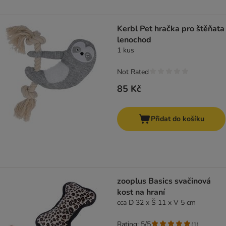
Kerbl Pet hračka pro štěňata
lenochod
1 kus
Not Rated
85 Kč
Přidat do košíku
zooplus Basics svačinová
kost na hraní
cca D 32 x Š 11 x V 5 cm
Rating: 5/5
(
1
)