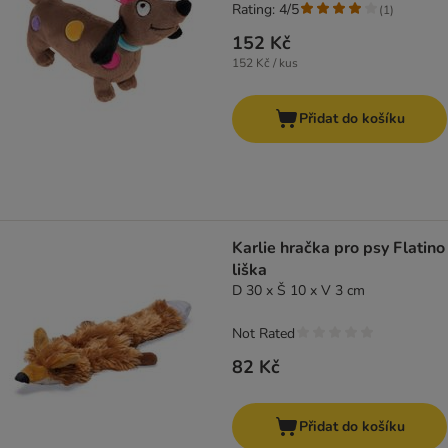
Rating: 4/5
(
1
)
152 Kč
152 Kč / kus
Přidat do košíku
Karlie hračka pro psy Flatino
liška
D 30 x Š 10 x V 3 cm
Not Rated
82 Kč
Přidat do košíku