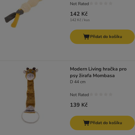
Not Rated
142 Kč
142 Kč / kus
Přidat do košíku
Modern Living hračka pro
psy žirafa Mombasa
D 44 cm
Not Rated
139 Kč
Přidat do košíku