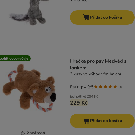
Přidat do košíku
oohit doporučuje
Hračka pro psy Medvěd s
lankem
2 kusy ve výhodném balení
Rating: 4.9/5
(
9
)
jednotlivě
264 Kč
229 Kč
Přidat do košíku
2 možností