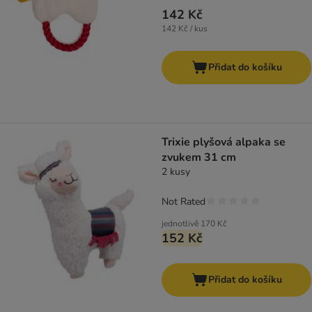
142 Kč
142 Kč / kus
Přidat do košíku
Trixie plyšová alpaka se
zvukem 31 cm
2 kusy
Not Rated
jednotlivě
170 Kč
152 Kč
Přidat do košíku