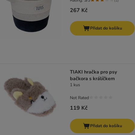
Rating: 3/5
(
1
)
267 Kč
Přidat do košíku
TIAKI hračka pro psy
bačkora s králíčkem
1 kus
Not Rated
119 Kč
Přidat do košíku