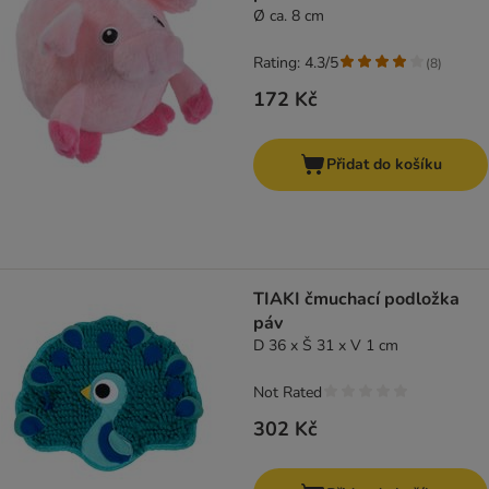
Ø ca. 8 cm
Rating: 4.3/5
(
8
)
172 Kč
Přidat do košíku
TIAKI čmuchací podložka
páv
D 36 x Š 31 x V 1 cm
Not Rated
302 Kč