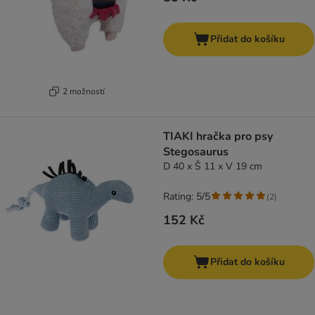
Přidat do košíku
2 možností
TIAKI hračka pro psy
Stegosaurus
D 40 x Š 11 x V 19 cm
Rating: 5/5
(
2
)
152 Kč
Přidat do košíku