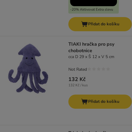
-20% Aktivovat Extra slevu
Přidat do košíku
TIAKI hračka pro psy
chobotnice
cca D 29 x Š 12 x V 5 cm
Not Rated
132 Kč
132 Kč / kus
Přidat do košíku