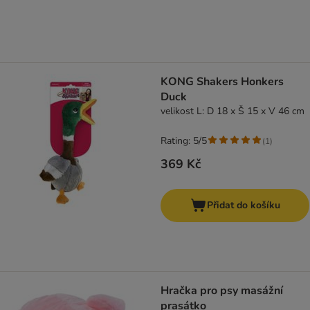
KONG Shakers Honkers
Duck
velikost L: D 18 x Š 15 x V 46 cm
Rating: 5/5
(
1
)
369 Kč
Přidat do košíku
Hračka pro psy masážní
prasátko