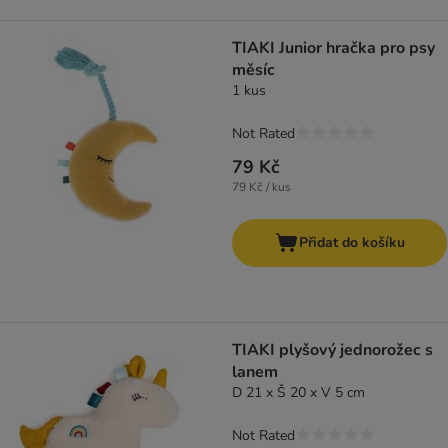
TIAKI Junior hračka pro psy
měsíc
1 kus
Not Rated
79 Kč
79 Kč / kus
Přidat do košíku
TIAKI plyšový jednorožec s
lanem
D 21 x Š 20 x V 5 cm
Not Rated