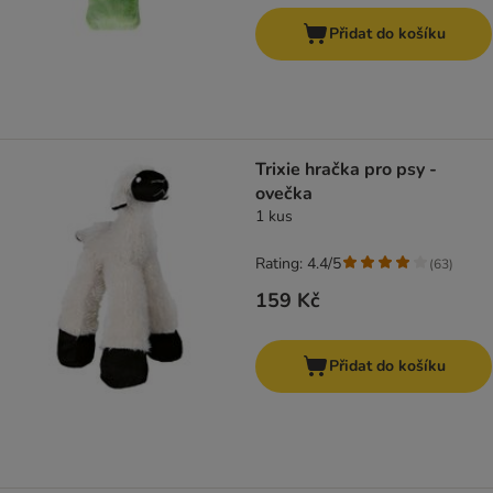
Přidat do košíku
Trixie hračka pro psy -
ovečka
1 kus
Rating: 4.4/5
(
63
)
159 Kč
Přidat do košíku