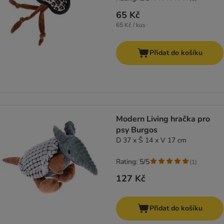
65 Kč
65 Kč / kus
Přidat do košíku
Modern Living hračka pro
psy Burgos
D 37 x Š 14 x V 17 cm
Rating: 5/5
(
1
)
127 Kč
Přidat do košíku