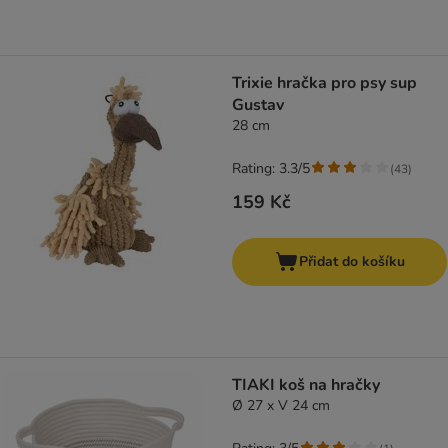
Trixie hračka pro psy sup
Gustav
28 cm
Rating: 3.3/5
(
43
)
159 Kč
Přidat do košíku
TIAKI koš na hračky
Ø 27 x V 24 cm