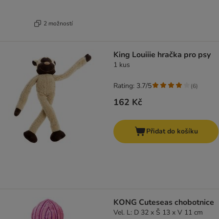
2 možností
King Louiiie hračka pro psy
1 kus
Rating: 3.7/5
(
6
)
162 Kč
Přidat do košíku
KONG Cuteseas chobotnice
Vel. L: D 32 x Š 13 x V 11 cm