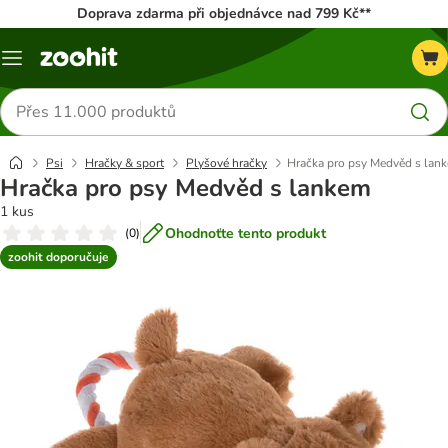
Doprava zdarma při objednávce nad 799 Kč**
Menu
Hledat
produkty
Psi
Hračky & sport
Plyšové hračky
Hračka pro psy Medvěd s lan
Hračka pro psy Medvěd s lankem
1 kus
Ohodnoťte tento produkt
(
0
)
zoohit doporučuje