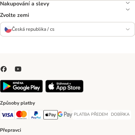
Nakupování a slevy
Zvolte zemi
Česká republika / cs
Způsoby platby
PLATBA PŘEDEM
DOBÍRKA
PLATBA PŘEDEM Payment Met
DOBÍRKA Pa
Visa Payment Method
Mastercard Payment Method
PayPal Payment Method
Apple pay Payment Method
GooglePay Payment Method
Přepravci