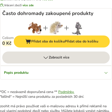
Vrácení zboží
více zde
Často dohromady zakoupené produkty
Celkem
Přidat oba do košíku
Přidat oba do košíku
0 Kč
Zobrazit více
Popis produktu
*DC = nezávazně doporučená cena **
Podmínky.
"běžně" = Nejnižší cena produktu za posledních 30 dní.
zoohit má právo používat vaši e-mailovou adresu k přímé reklamě na
své vlastní podobné zboží nebo služby. Můžete kdykoli vznést námitku,