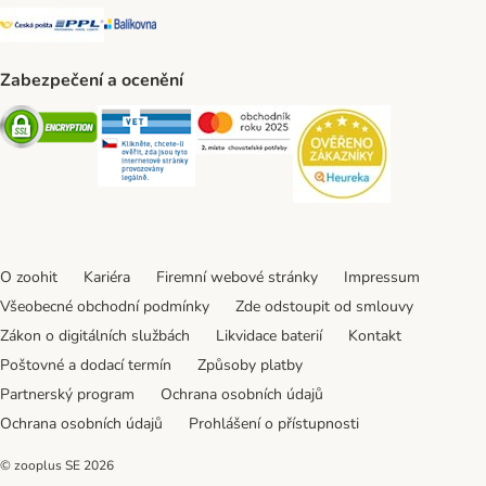
Česká pošta Shipping Method
PPL Shipping Method
Balíkovna Shipping Method
Zabezpečení a ocenění
Security
Security
Security
Security
O zoohit
Kariéra
Firemní webové stránky
Impressum
Všeobecné obchodní podmínky
Zde odstoupit od smlouvy
Zákon o digitálních službách
Likvidace baterií
Kontakt
Poštovné a dodací termín
Způsoby platby
Partnerský program
Ochrana osobních údajů
Ochrana osobních údajů
Prohlášení o přístupnosti
© zooplus SE
2026