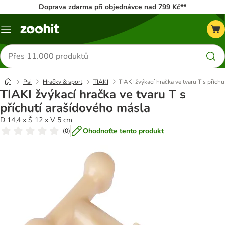
Doprava zdarma při objednávce nad 799 Kč**
Menu
Hledat
produkty
Psi
Hračky & sport
TIAKI
TIAKI žvýkací hračka ve tvaru T s přích
TIAKI žvýkací hračka ve tvaru T s
příchutí arašídového másla
D 14,4 x Š 12 x V 5 cm
Ohodnoťte tento produkt
(
0
)