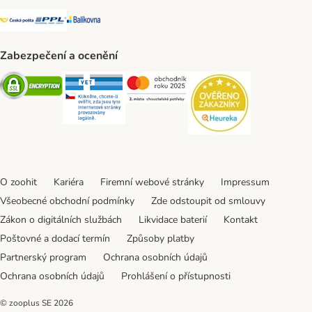
Česká pošta Shipping Method
PPL Shipping Method
Balíkovna Shipping Method
Zabezpečení a ocenění
Security
Security
Security
Security
O zoohit
Kariéra
Firemní webové stránky
Impressum
Všeobecné obchodní podmínky
Zde odstoupit od smlouvy
Zákon o digitálních službách
Likvidace baterií
Kontakt
Poštovné a dodací termín
Způsoby platby
Partnerský program
Ochrana osobních údajů
Ochrana osobních údajů
Prohlášení o přístupnosti
© zooplus SE
2026