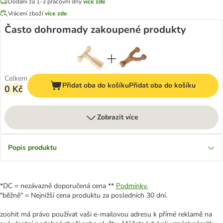
Dodání za 1-3 pracovní dny
více zde
Vrácení zboží
více zde
Často dohromady zakoupené produkty
Celkem
Přidat oba do košíku
Přidat oba do košíku
0 Kč
Zobrazit více
Popis produktu
*DC = nezávazně doporučená cena **
Podmínky.
"běžně" = Nejnižší cena produktu za posledních 30 dní.
zoohit má právo používat vaši e-mailovou adresu k přímé reklamě na