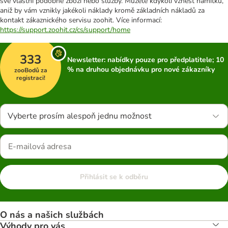
své vlastní podobné zboží nebo služby. Můžete kdykoli vznést námitku,
aniž by vám vznikly jakékoli náklady kromě základních nákladů za
kontakt zákaznického servisu zoohit. Více informací:
https://support.zoohit.cz/cs/support/home
333
Newsletter: nabídky pouze pro předplatitele; 10
% na druhou objednávku pro nové zákazníky
zooBodů za
registraci!
Vyberte prosím alespoň jednu možnost
Přihlásit se k odběru
O nás a našich službách
Výhody pro vás