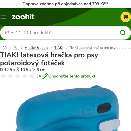
Doprava zdarma při objednávce nad 799 Kč**
Menu
Hledat
produkty
Psi
Hračky & sport
TIAKI
TIAKI latexová hračka pro psy polaroid
TIAKI latexová hračka pro psy
polaroidový foťáček
D 12,5 x Š 10,5 x V 6 cm
Ohodnoťte tento produkt
(
0
)