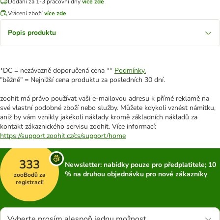
Dodání za 1-3 pracovní dny
více zde
Vrácení zboží
více zde
Popis produktu
*DC = nezávazně doporučená cena **
Podmínky.
"běžně" = Nejnižší cena produktu za posledních 30 dní.
zoohit má právo používat vaši e-mailovou adresu k přímé reklamě na
své vlastní podobné zboží nebo služby. Můžete kdykoli vznést námitku,
aniž by vám vznikly jakékoli náklady kromě základních nákladů za
kontakt zákaznického servisu zoohit. Více informací:
https://support.zoohit.cz/cs/support/home
333
Newsletter: nabídky pouze pro předplatitele; 10
% na druhou objednávku pro nové zákazníky
zooBodů za
registraci!
Vyberte prosím alespoň jednu možnost