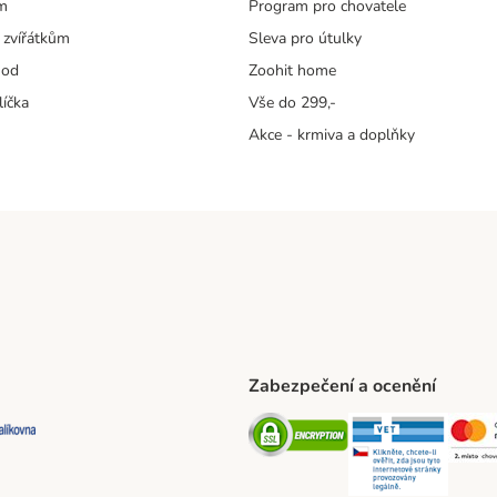
m
Program pro chovatele
 zvířátkům
Sleva pro útulky
hod
Zoohit home
líčka
Vše do 299,-
Akce - krmiva a doplňky
Zabezpečení a ocenění
ta Shipping Method
L Shipping Method
Balíkovna Shipping Method
Security
Securit