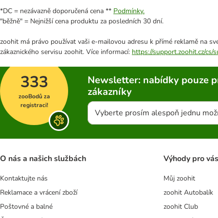
*DC = nezávazně doporučená cena **
Podmínky.
"běžně" = Nejnižší cena produktu za posledních 30 dní.
zoohit má právo používat vaši e-mailovou adresu k přímé reklamě na své
zákaznického servisu zoohit. Více informací:
https://support.zoohit.cz/cs
333
Newsletter: nabídky pouze p
zákazníky
zooBodů za
registraci!
Vyberte prosím alespoň jednu mož
O nás a našich službách
Výhody pro vá
Kontaktujte nás
Můj zoohit
Reklamace a vrácení zboží
zoohit Autobalík
Poštovné a balné
zoohit Club