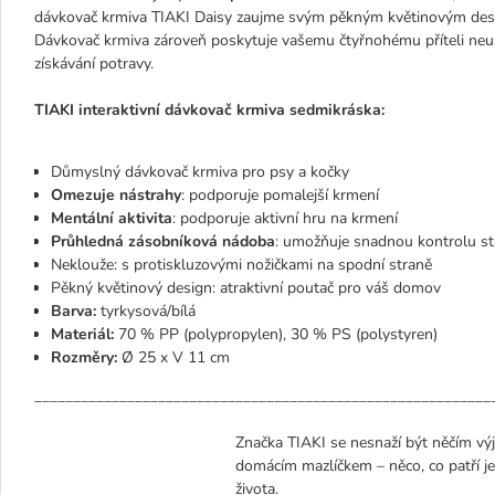
dávkovač krmiva TIAKI Daisy zaujme svým pěkným květinovým desi
Dávkovač krmiva zároveň poskytuje vašemu čtyřnohému příteli neustál
získávání potravy.
TIAKI interaktivní dávkovač krmiva sedmikráska:
Důmyslný dávkovač krmiva pro psy a kočky
Omezuje nástrahy
: podporuje pomalejší krmení
Mentální aktivita
: podporuje aktivní hru na krmení
Průhledná zásobníková nádoba
: umožňuje snadnou kontrolu st
Neklouže: s protiskluzovými nožičkami na spodní straně
Pěkný květinový design: atraktivní poutač pro váš domov
Barva:
tyrkysová/bílá
Materiál:
70 % PP (polypropylen), 30 % PS (polystyren)
Rozměry:
Ø 25 x V 11 cm
___________________________________________________________
Značka TIAKI se nesnaží být něčím vý
domácím mazlíčkem – něco, co patří j
života.