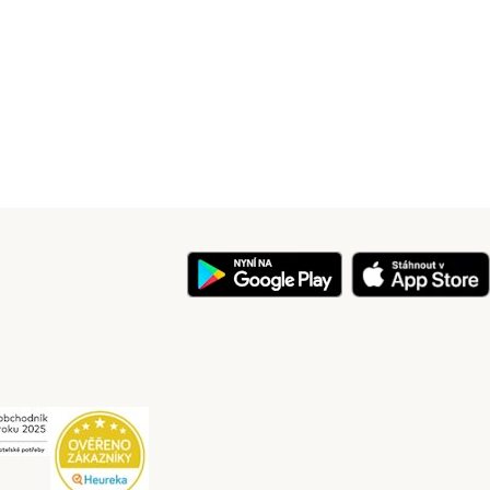
y
Security
Security