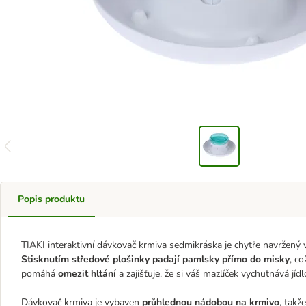
Popis produktu
TIAKI interaktivní dávkovač krmiva sedmikráska je chytře navržený vý
Stisknutím středové plošinky padají pamlsky přímo do misky
, co
pomáhá
omezit hltání
a zajišťuje, že si váš mazlíček vychutnává jídl
Dávkovač krmiva je vybaven
průhlednou nádobou na krmivo
, takž