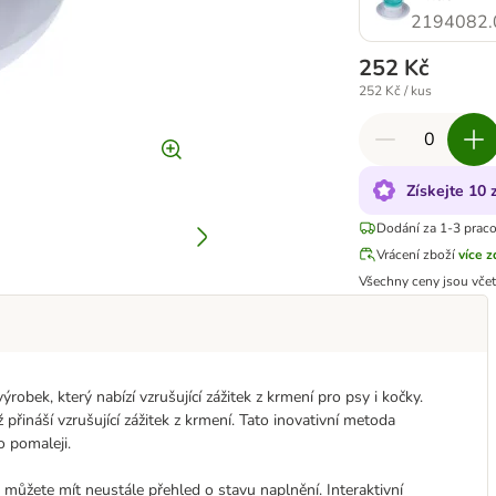
2194082.
252 Kč
252 Kč / kus
Získejte 10
Dodání za 1-3 prac
Vrácení zboží
více 
Všechny ceny jsou vče
robek, který nabízí vzrušující zážitek z krmení pro psy i kočky.
ž přináší vzrušující zážitek z krmení. Tato inovativní metoda
o pomaleji.
e můžete mít neustále přehled o stavu naplnění. Interaktivní