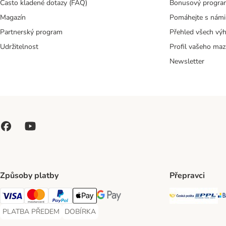
Často kladené dotazy (FAQ)
Bonusový progra
Magazín
Pomáhejte s námi
Partnerský program
Přehled všech vý
Udržitelnost
Profil vašeho maz
Newsletter
Způsoby platby
Přepravci
Česká poš
PP
Visa Payment Method
Mastercard Payment Method
PayPal Payment Method
Apple pay Payment Method
GooglePay Payment Method
PLATBA PŘEDEM
DOBÍRKA
PLATBA PŘEDEM Payment Method
DOBÍRKA Payment Method