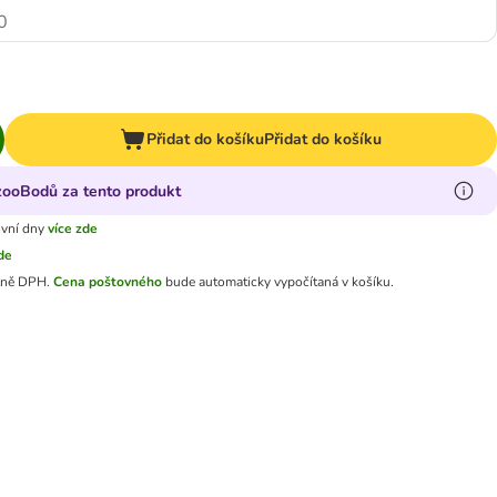
0
Přidat do košíku
Přidat do košíku
 zooBodů za tento produkt
ovní dny
více zde
zde
tně DPH.
Cena poštovného
bude automaticky vypočítaná v košíku.