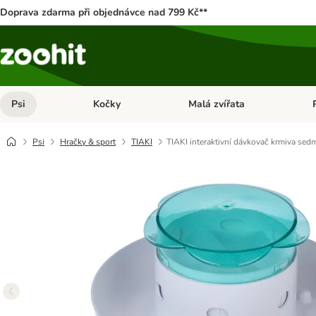
Doprava zdarma při objednávce nad 799 Kč**
Psi
Kočky
Malá zvířata
Otevřít menu: Psi
Otevřít menu: Kočky
Ote
Psi
Hračky & sport
TIAKI
TIAKI interaktivní dávkovač krmiva sed