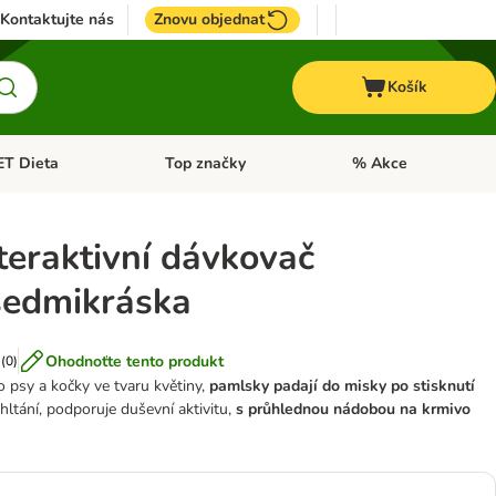
Kontaktujte nás
Znovu objednat
Košík
ET Dieta
Top značky
% Akce
t menu: Koně
Otevřít menu: + VET Dieta
Otevřít menu: Top znač
teraktivní dávkovač
sedmikráska
Ohodnoťte tento produkt
(
0
)
 psy a kočky ve tvaru květiny,
pamlsky padají do misky po stisknutí
hltání, podporuje duševní aktivitu,
s průhlednou nádobou na krmivo