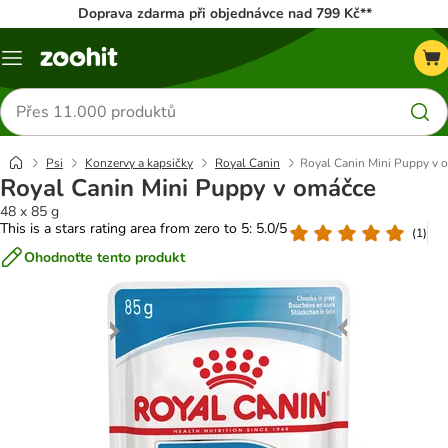
Doprava zdarma při objednávce nad 799 Kč**
Menu
Hledat
produkty
Psi
Konzervy a kapsičky
Royal Canin
Royal Canin Mini Puppy v 
Royal Canin Mini Puppy v omáčce
48 x 85 g
This is a stars rating area from zero to 5: 5.0/5
(
1
)
Ohodnoťte tento produkt