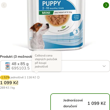
Celková cena
Produkt (3 možností)
stejných položek
při koupi
48 x 85 g
jednotlivě
695103.5
-1.52%
jednotlivě
1 116 Kč
1 099 Kč
269 Kč / kg
Jednorázové
1 099 Kč
doručení