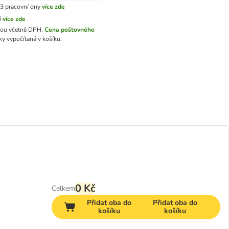
3 pracovní dny
více zde
í
více zde
sou včetně DPH.
Cena poštovného
y vypočítaná v košíku.
0 Kč
Celkem
Přidat oba do
Přidat oba do
košíku
košíku