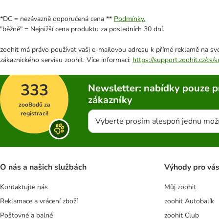
*DC = nezávazně doporučená cena **
Podmínky.
"běžně" = Nejnižší cena produktu za posledních 30 dní.
zoohit má právo používat vaši e-mailovou adresu k přímé reklamě na své
zákaznického servisu zoohit. Více informací:
https://support.zoohit.cz/cs
333
Newsletter: nabídky pouze p
zákazníky
zooBodů za
registraci!
Vyberte prosím alespoň jednu mož
O nás a našich službách
Výhody pro vá
Kontaktujte nás
Můj zoohit
Reklamace a vrácení zboží
zoohit Autobalík
Poštovné a balné
zoohit Club