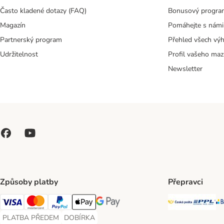
Často kladené dotazy (FAQ)
Bonusový progra
Magazín
Pomáhejte s námi
Partnerský program
Přehled všech vý
Udržitelnost
Profil vašeho maz
Newsletter
Způsoby platby
Přepravci
Česká poš
PP
Visa Payment Method
Mastercard Payment Method
PayPal Payment Method
Apple pay Payment Method
GooglePay Payment Method
PLATBA PŘEDEM
DOBÍRKA
PLATBA PŘEDEM Payment Method
DOBÍRKA Payment Method