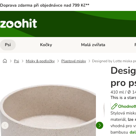
Doprava zdarma při objednávce nad 799 Kč**
Psi
Kočky
Malá zvířata
Otevřít menu: Psi
Otevřít menu: Kočky
Ote
Psi
Misky & podložky
Plastové misky
Designed by Lotte miska 
Desig
pro p
410 ml / Ø 1
This is a star
Ohodnoťt
Stylová miska
materiál,
lze
vhodná pro vš
bambusu
dal