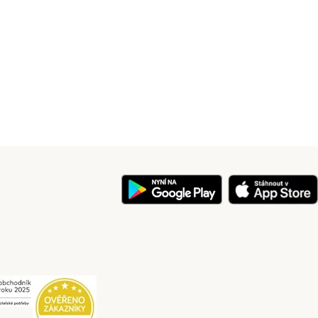
y
Security
Security