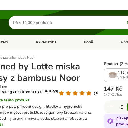
Hledat
produkty
Ptáci
Akvaristika
Koně
+ V
vřít menu: Malá zvířata
Otevřít menu: Ptáci
Otevřít menu: Akvaristika
Otevří
pro psy z bambusu Noor
ned by Lotte miska
Produkt (2 m
410 
sy z bambusu Noor
2283
4 cm
147 Kč
s rating area from zero to 5: 5.0/5
(
3
)
147 Kč / kus
e tento produkt
 pro psy, přírodní design,
hladký a hygienický
 mýt v myčce
, protiskluzový gumový kroužek na dně,
Získej
echny druhy krmiva a vodu, stabilní a robustní, z
produ
ší