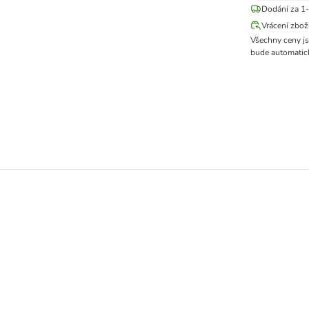
Dodání za 1-
Vrácení zbož
Všechny ceny j
bude automatick