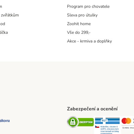
m
Program pro chovatele
 zvířátkům
Sleva pro útulky
hod
Zoohit home
líčka
Vše do 299,-
Akce - krmiva a doplňky
Zabezpečení a ocenění
ta Shipping Method
L Shipping Method
Balíkovna Shipping Method
Security
Securit