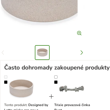
Často dohromady zakoupené produkty
Designed by Lotte miska pro psy z bambusu Noor
Trixie provazová činka Bunt
Tento produkt
:
Designed by
Trixie provazová činka