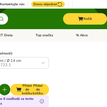
Kontaktujte nás
Znovu objednat
Košík
ET Dieta
Top značky
% Akce
t menu: Koně
Otevřít menu: + VET Dieta
Otevřít menu: Top znač
ožností)
ml / Ø 14 cm
722.1
Přidat
Přidat
do
do
košíku
košíku
te 6 zooBodů za tento
kt