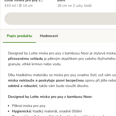
Lotte miska pro psy z
Bunt
bambusu Noor
410 ml / Ø 14 cm
26 cm se 2 uzly, šedá
Popis produktu
Hodnocení
Designed by Lotte miska pro psy z bambusu Noor je stylová miska,
přirozenému vzhledu
je pěkným doplňkem pro vašeho čtyřnohého pří
granule, vlhké krmivo nebo vodu.
Díky hladkému materiálu se miska pro psy snadno čistí, což vám us
miska neklouže a poskytuje psovi bezpečnou
oporu při jídle neb
odolná a robustní
, takže vám bude sloužit dlouho.
Designed by Lotte miska pro psy z bambusu Noor:
Pěkná miska pro psy
Hygienická:
hladký materiál, snadné čištění