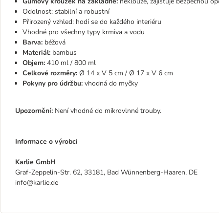
Gumový kroužek na základně:
neklouže, zajišťuje bezpečnou op
Odolnost: stabilní a robustní
Přirozený vzhled: hodí se do každého interiéru
Vhodné pro všechny typy krmiva a vodu
Barva:
béžová
Materiál:
bambus
Objem:
410 ml / 800 ml
Celkové rozměry:
Ø 14 x V 5 cm / Ø 17 x V 6 cm
Pokyny pro údržbu:
vhodná do myčky
Upozornění:
Není vhodné do mikrovlnné trouby.
Informace o výrobci
Karlie GmbH
Graf-Zeppelin-Str. 62, 33181, Bad Wünnenberg-Haaren, DE
info@karlie.de