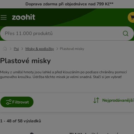
Doprava zdarma při objednávce nad 799 Kč**
Menu
Hledat
produkty
Psi
Misky & podložky
Plastové misky
Plastové misky
Misky z umělé hmoty jsou lehké a před klouzáním po podlaze chráněny pomocí
gumového kroužku. Údržba těchto misek je velmi snadná. Stačí si jen vybrat!
Nejprodávanější
Filtrovat
1 - 48 of 58 výsledků
product items have been changed