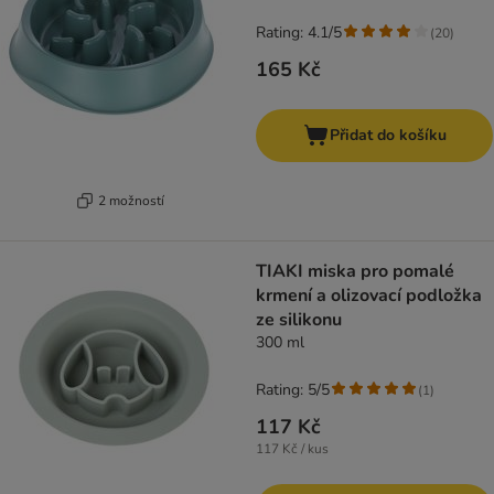
Rating: 4.1/5
(
20
)
165 Kč
Přidat do košíku
2 možností
TIAKI miska pro pomalé
krmení a olizovací podložka
ze silikonu
300 ml
Rating: 5/5
(
1
)
117 Kč
117 Kč / kus