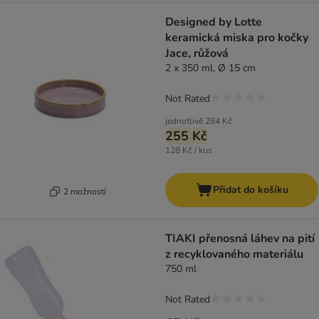
Designed by Lotte
keramická miska pro kočky
Jace, růžová
2 x 350 ml, Ø 15 cm
Not Rated
jednotlivě
284 Kč
255 Kč
128 Kč / kus
Přidat do košíku
2 možností
TIAKI přenosná láhev na pití
z recyklovaného materiálu
750 ml
Not Rated