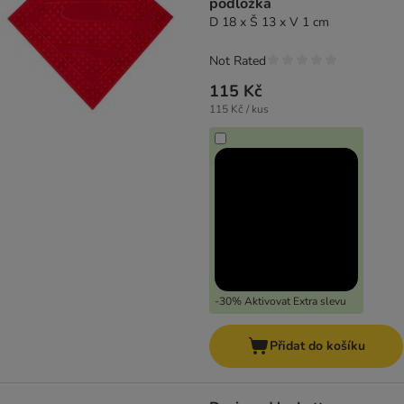
podložka
D 18 x Š 13 x V 1 cm
Not Rated
115 Kč
115 Kč / kus
-30% Aktivovat Extra slevu
Přidat do košíku