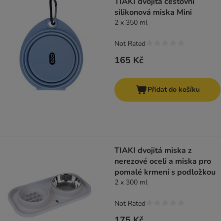
TIAKI dvojitá cestovní
silikonová miska Mini
2 x 350 ml
Not Rated
165 Kč
Přidat do košíku
TIAKI dvojitá miska z
nerezové oceli a miska pro
pomalé krmení s podložkou
2 x 300 ml
Not Rated
175 Kč