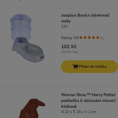
zooplus Basics dávkovač
vody
3,5 l
Rating: 5/5
(
1
)
102 Kč
102 Kč / kus
Přidat do košíku
Warner Bros.™ Harry Potter
podložka k olizování mluvící
klobouk
D 22 x Š 18 x V 1 cm