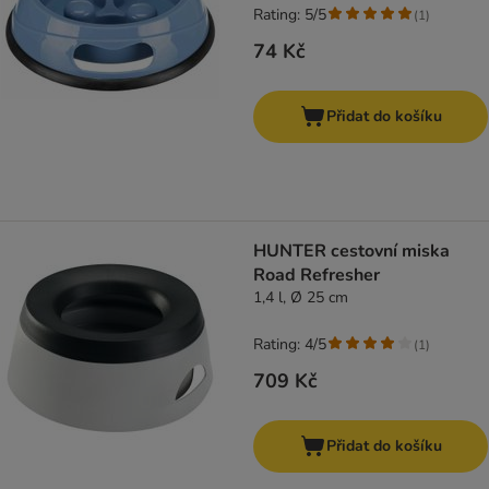
Rating: 5/5
(
1
)
74 Kč
Přidat do košíku
HUNTER cestovní miska
Road Refresher
1,4 l, Ø 25 cm
Rating: 4/5
(
1
)
709 Kč
Přidat do košíku