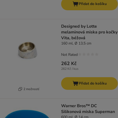
Přidat do košíku
Designed by Lotte
melaminová miska pro kočky
Vita, béžová
160 ml, Ø 13,5 cm
Not Rated
262 Kč
262 Kč / kus
Přidat do košíku
2 možností
Warner Bros™ DC
Silikonová miska Superman
600 ml, Ø 14 cm