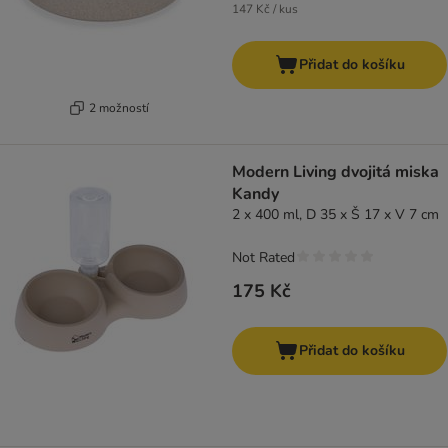
147 Kč / kus
Přidat do košíku
2 možností
Modern Living dvojitá miska
Kandy
2 x 400 ml, D 35 x Š 17 x V 7 cm
Not Rated
175 Kč
Přidat do košíku