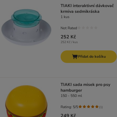
TIAKI interaktivní dávkovač
krmiva sedmikráska
1 kus
Not Rated
252 Kč
252 Kč / kus
Přidat do košíku
TIAKI sada misek pro psy
hamburger
150 - 550 ml
Rating: 5/5
(
1
)
249 Kč