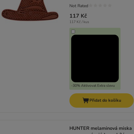
Not Rated
117 Kč
117 Kč / kus
-30% Aktivovat Extra slevu
Přidat do košíku
HUNTER melaminová miska