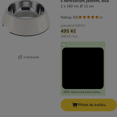
s nerezovým jádrem, bílá
2 x 160 ml, Ø 11 cm
Rating: 5/5
(
9
)
jednotlivě
530 Kč
495 Kč
248 Kč / kus
2 možností
-50% Aktivovat Extra slevu
Přidat do košíku