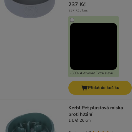
237 Kč
237 Kč / kus
-30% Aktivovat Extra slevu
Přidat do košíku
Kerbl Pet plastová miska
proti hltání
1 l, Ø 26 cm