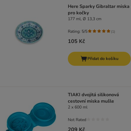
Here Sparky Gibraltar miska
pro kočky
177 ml, Ø 13,3 cm
Rating: 5/5
(
1
)
105 Kč
Přidat do košíku
TIAKI dvojitá silikonová
cestovní miska mušle
2 x 600 ml
Not Rated
209 Kč