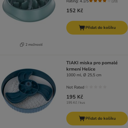
Rating: 4.1/5
(
20
)
152 Kč
Přidat do košíku
2 možností
TIAKI miska pro pomalé
krmení Helice
1000 ml, Ø 25,5 cm
Not Rated
195 Kč
195 Kč / kus
Přidat do košíku