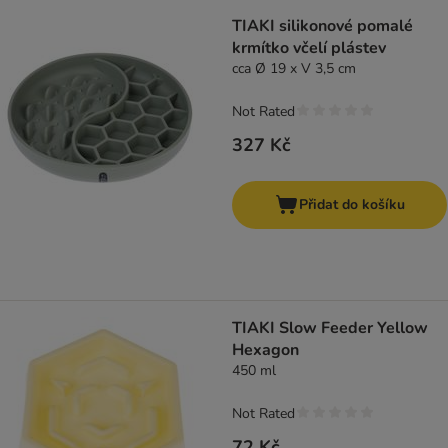
TIAKI silikonové pomalé
krmítko včelí plástev
cca Ø 19 x V 3,5 cm
Not Rated
327 Kč
Přidat do košíku
TIAKI Slow Feeder Yellow
Hexagon
450 ml
Not Rated
72 Kč