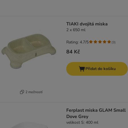
TIAKI dvojitá miska
2 x 650 ml
Rating: 4.7/5
(
9
)
84 Kč
Přidat do košíku
2 možností
Ferplast miska GLAM Small
Dove Grey
velikost S: 400 ml