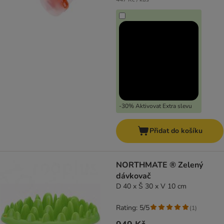
-30% Aktivovat Extra slevu
Přidat do košíku
NORTHMATE ® Zelený
dávkovač
D 40 x Š 30 x V 10 cm
Rating: 5/5
(
1
)