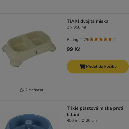
TIAKI dvojitá miska
2 x 950 ml
Rating: 4.7/5
(
9
)
99 Kč
Přidat do košíku
2 možností
Trixie plastová miska proti
hltání
450 ml, Ø 20 cm