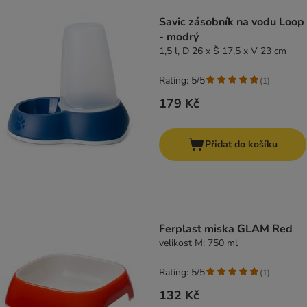
Savic zásobník na vodu Loop
- modrý
1,5 l, D 26 x Š 17,5 x V 23 cm
Rating: 5/5
(
1
)
179 Kč
Přidat do košíku
Ferplast miska GLAM Red
velikost M: 750 ml
Rating: 5/5
(
1
)
132 Kč