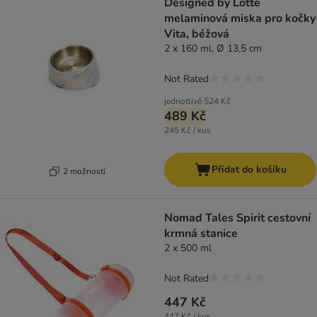
Designed by Lotte
melaminová miska pro kočky
Vita, béžová
2 x 160 ml, Ø 13,5 cm
Not Rated
jednotlivě
524 Kč
489 Kč
245 Kč / kus
Přidat do košíku
2 možností
Nomad Tales Spirit cestovní
krmná stanice
2 x 500 ml
Not Rated
447 Kč
447 Kč / kus