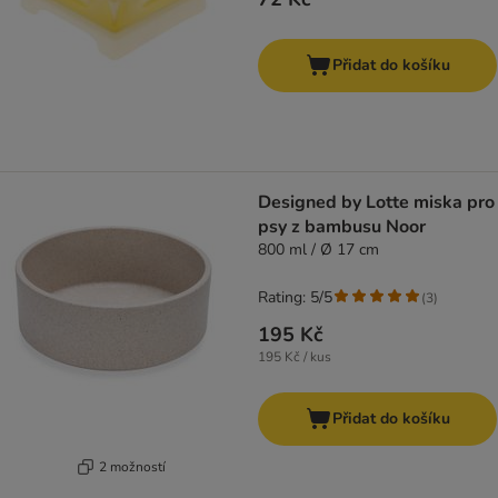
Přidat do košíku
Designed by Lotte miska pro
psy z bambusu Noor
800 ml / Ø 17 cm
Rating: 5/5
(
3
)
195 Kč
195 Kč / kus
Přidat do košíku
2 možností