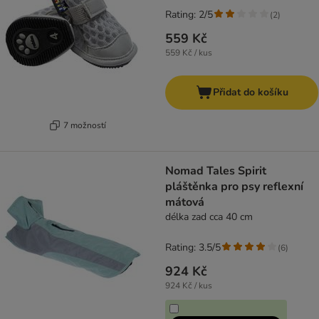
Rating: 2/5
(
2
)
559 Kč
559 Kč / kus
Přidat do košíku
7 možností
Nomad Tales Spirit
pláštěnka pro psy reflexní
mátová
délka zad cca 40 cm
Rating: 3.5/5
(
6
)
924 Kč
924 Kč / kus