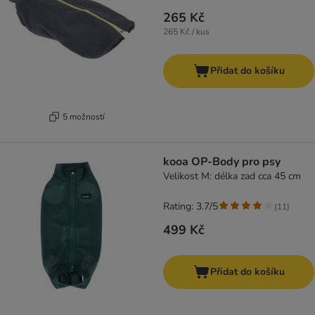
265 Kč
265 Kč / kus
Přidat do košíku
5 možností
kooa OP-Body pro psy
Velikost M: délka zad cca 45 cm
Rating: 3.7/5
(
11
)
499 Kč
Přidat do košíku