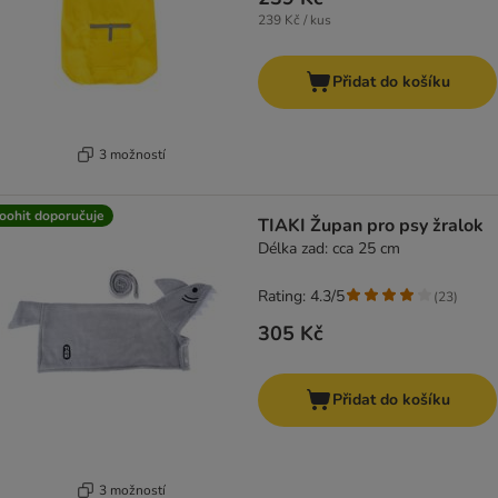
239 Kč / kus
Přidat do košíku
3 možností
oohit doporučuje
TIAKI Župan pro psy žralok
Délka zad: cca 25 cm
Rating: 4.3/5
(
23
)
305 Kč
Přidat do košíku
3 možností