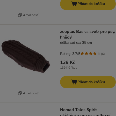
Přidat do košíku
4 možností
zooplus Basics svetr pro psy,
hnědý
délka zad cca 35 cm
Rating: 3.7/5
(
6
)
139 Kč
139 Kč / kus
Přidat do košíku
4 možností
Nomad Tales Spirit
pláštěnka pro psy reflexní