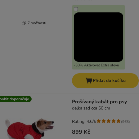
7 možností
-30% Aktivovat Extra slevu
Přidat do košíku
oohit doporučuje
Prošívaný kabát pro psy
délka zad cca 60 cm
Rating: 4.6/5
(
963
)
899 Kč