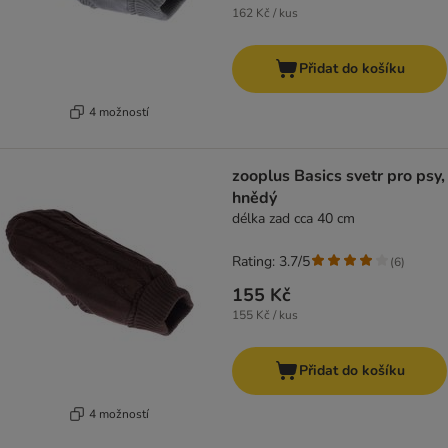
162 Kč / kus
Přidat do košíku
4 možností
zooplus Basics svetr pro psy,
hnědý
délka zad cca 40 cm
Rating: 3.7/5
(
6
)
155 Kč
155 Kč / kus
Přidat do košíku
4 možností