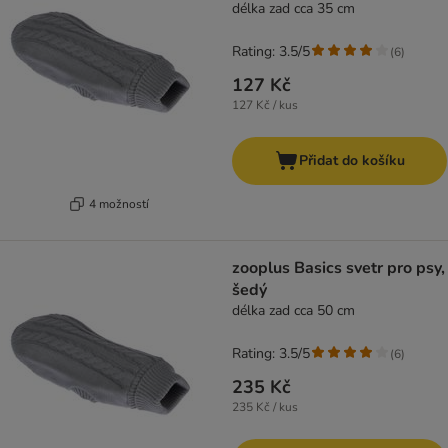
délka zad cca 35 cm
Rating: 3.5/5
(
6
)
127 Kč
127 Kč / kus
Přidat do košíku
4 možností
zooplus Basics svetr pro psy,
šedý
délka zad cca 50 cm
Rating: 3.5/5
(
6
)
235 Kč
235 Kč / kus