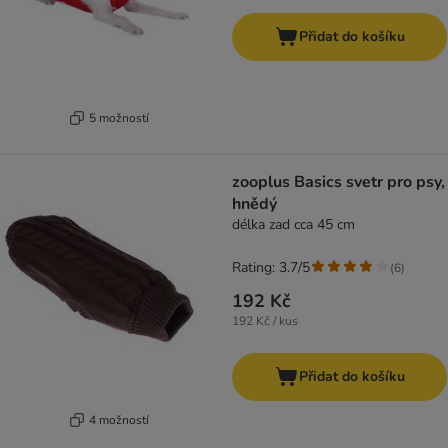
Přidat do košíku
5 možností
zooplus Basics svetr pro psy,
hnědý
délka zad cca 45 cm
Rating: 3.7/5
(
6
)
192 Kč
192 Kč / kus
Přidat do košíku
4 možností