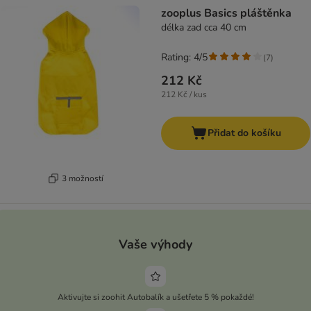
zooplus Basics pláštěnka
délka zad cca 40 cm
Rating: 4/5
(
7
)
212 Kč
212 Kč / kus
Přidat do košíku
3 možností
Vaše výhody
Aktivujte si zoohit Autobalík a ušetřete 5 % pokaždé!