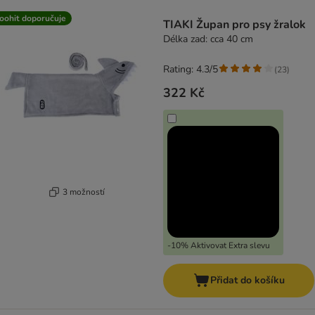
product items have been changed
oohit doporučuje
TIAKI Župan pro psy žralok
Délka zad: cca 40 cm
Rating: 4.3/5
(
23
)
322 Kč
3 možností
-10% Aktivovat Extra slevu
Přidat do košíku