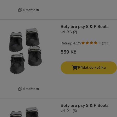
6 možností
Boty pro psy S & P Boots
vel. XS (2)
Rating: 4.1/5
(
728
)
859 Kč
Přidat do košíku
6 možností
Boty pro psy S & P Boots
vel. XL (6)