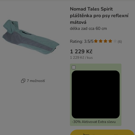
Nomad Tales Spirit
pláštěnka pro psy reflexní
mátová
délka zad cca 60 cm
Rating: 3.5/5
(
6
)
1 229 Kč
1 229 Kč / kus
7 možností
-30% Aktivovat Extra slevu