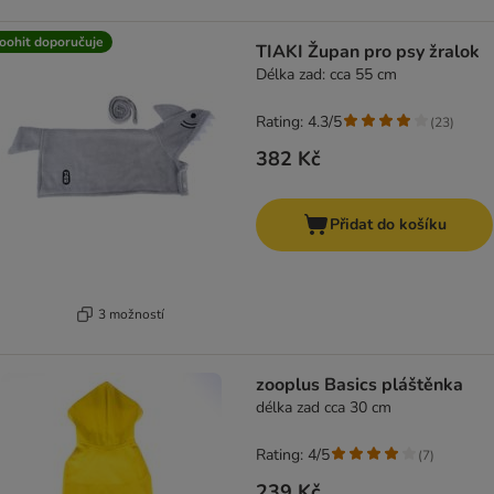
oohit doporučuje
TIAKI Župan pro psy žralok
Délka zad: cca 55 cm
Rating: 4.3/5
(
23
)
382 Kč
Přidat do košíku
3 možností
zooplus Basics pláštěnka
délka zad cca 30 cm
Rating: 4/5
(
7
)
239 Kč