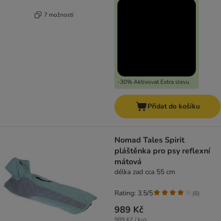
7 možností
-30% Aktivovat Extra slevu
Přidat do košíku
Nomad Tales Spirit
pláštěnka pro psy reflexní
mátová
délka zad cca 55 cm
Rating: 3.5/5
(
6
)
989 Kč
989 Kč / kus