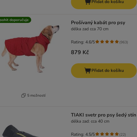
Přidat do košíku
oohit doporučuje
Prošívaný kabát pro psy
délka zad cca 70 cm
Rating: 4.6/5
(
963
)
879 Kč
Přidat do košíku
5 možností
TIAKI svetr pro psy šedý stín
délka zad: cca 40 cm
Rating: 4.5/5
(
22
)