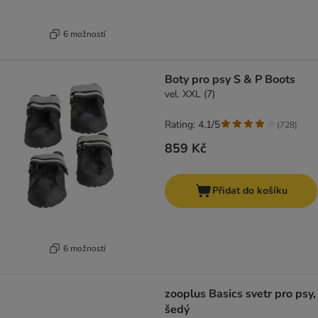
6 možností
Boty pro psy S & P Boots
vel. XXL (7)
Rating: 4.1/5
(
728
)
859 Kč
Přidat do košíku
6 možností
zooplus Basics svetr pro psy,
šedý