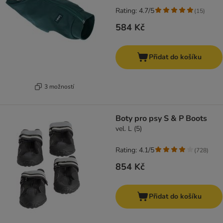
Rating: 4.7/5
(
15
)
584 Kč
Přidat do košíku
3 možností
Boty pro psy S & P Boots
vel. L (5)
Rating: 4.1/5
(
728
)
854 Kč
Přidat do košíku