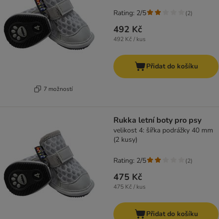
Rating: 2/5
(
2
)
492 Kč
492 Kč / kus
Přidat do košíku
7 možností
Rukka letní boty pro psy
velikost 4: šířka podrážky 40 mm
(2 kusy)
Rating: 2/5
(
2
)
475 Kč
475 Kč / kus
Přidat do košíku