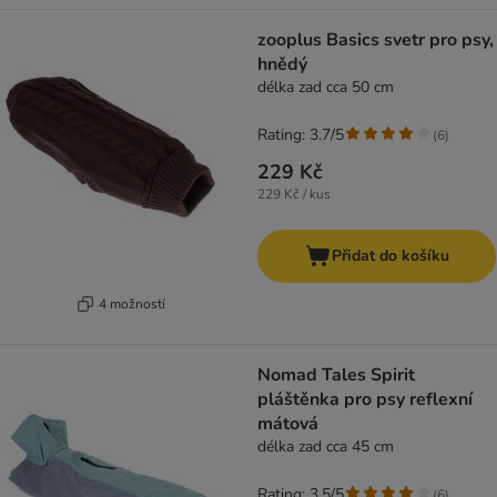
zooplus Basics svetr pro psy,
hnědý
délka zad cca 50 cm
Rating: 3.7/5
(
6
)
229 Kč
229 Kč / kus
Přidat do košíku
4 možností
Nomad Tales Spirit
pláštěnka pro psy reflexní
mátová
délka zad cca 45 cm
Rating: 3.5/5
(
6
)