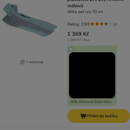
mátová
délka zad cca 70 cm
Rating: 3.5/5
(
6
)
1 369 Kč
1 369 Kč / kus
7 možností
-30% Aktivovat Extra slevu
Přidat do košíku