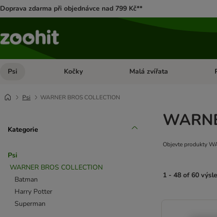
Doprava zdarma při objednávce nad 799 Kč**
Psi
Kočky
Malá zvířata
Otevřít menu: Psi
Otevřít menu: Kočky
Ote
Psi
WARNER BROS COLLECTION
WARNE
Kategorie
Objevte produkty W
Psi
WARNER BROS COLLECTION
1 - 48 of 60 výsl
Batman
Harry Potter
product items ha
Superman