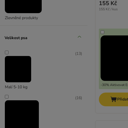
155 Kč
155 Kč / kus
Zlevněné produkty
Velikost psa
(
13
)
-30% Aktivovat Ex
Malí 5-10 kg
(
16
)
Přida