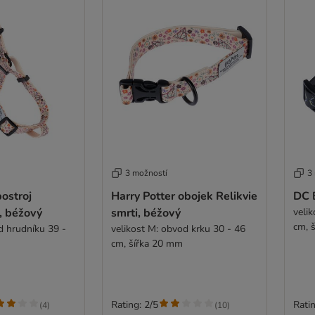
3 možností
3
postroj
Harry Potter obojek Relikvie
DC 
i, béžový
smrti, béžový
veli
cm, 
d hrudníku 39 -
velikost M: obvod krku 30 - 46
cm, šířka 20 mm
Rating: 2/5
Ratin
(
4
)
(
10
)