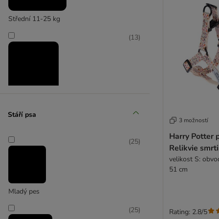
Střední 11-25 kg
(
13
)
Velcí 26-45 kg
Stáří psa
3 možností
Harry Potter 
(
25
)
Relikvie smrt
velikost S: obvo
51 cm
Mladý pes
(
25
)
Rating: 2.8/5