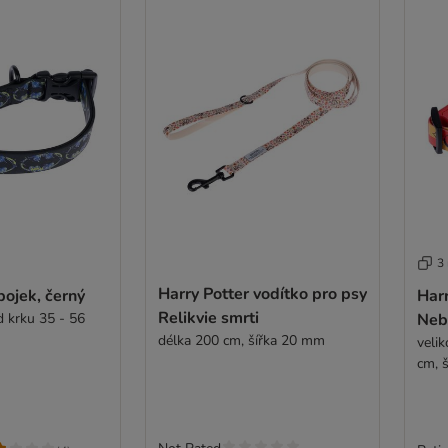
3
Harry Potter vodítko pro psy
ojek, černý
Harr
Relikvie smrti
d krku 35 - 56
Nebe
délka 200 cm, šířka 20 mm
veli
cm, 