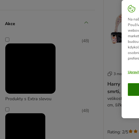
Na naš
Akce
Použív
webový
market
(
48
)
budou 
kdykol
osobní
prefer
Upravi
3 možností
Harry Potter 
smrti, béžový
velikost L: obvo
Produkty s Extra slevou
cm, šířka 20 mm
(
48
)
Rating: 2/5