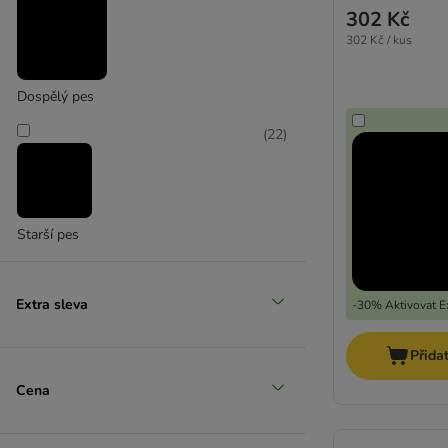
302 Kč
302 Kč / kus
Dospělý pes
(
22
)
Starší pes
Extra sleva
-30% Aktivovat Ex
Přida
Cena