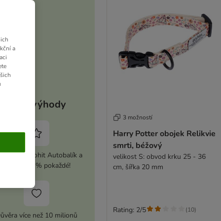
ich
kční a
aci
ete
ašich
u
Vaše výhody
3 možností
Harry Potter obojek Relikvie
smrti, béžový
ivujte si zoohit Autobalík a
velikost S: obvod krku 25 - 36
ušetřete 5 % pokaždé!
cm, šířka 20 mm
Rating: 2/5
(
10
)
ůvěra více než 10 milionů