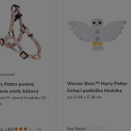
 možností
Warner Bros.™ Harry Potter
y Potter postroj
čichací podložka Hedvika
kvie smrti, béžový
cca D 68 x Š 38 cm
kost M: obvod hrudníku 51 -
m
Not Rated
g: 2.8/5
(
4
)