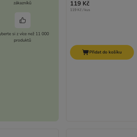
119 Kč
zákazníků
119 Kč / kus
berte si z více než 11 000
produktů
Přidat do košíku