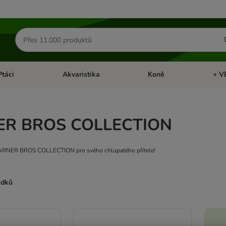
Hledat
produkty
Ptáci
Akvaristika
Koně
+ V
vřít menu: Malá zvířata
Otevřít menu: Ptáci
Otevřít menu: Akvaristika
Otevří
R BROS COLLECTION
ARNER BROS COLLECTION pro svého chlupatého přítele!
edků
ve been changed