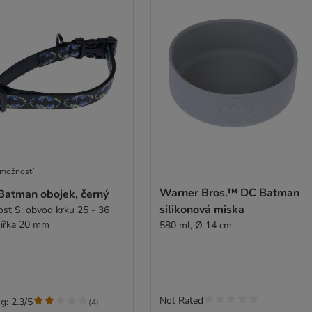
 možností
Warner Bros.™ DC Batman
Batman obojek, černý
silikonová miska
kost S: obvod krku 25 - 36
šířka 20 mm
580 ml, Ø 14 cm
Not Rated
g: 2.3/5
(
4
)