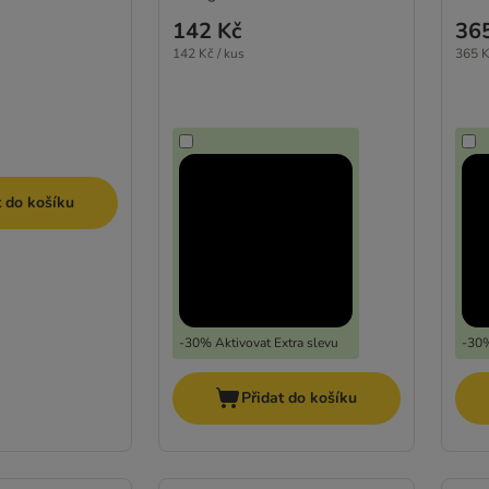
142 Kč
36
142 Kč / kus
365 K
t do košíku
-30% Aktivovat Extra slevu
-30%
Přidat do košíku