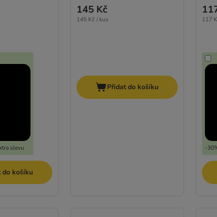
145 Kč
11
145 Kč / kus
117 K
Přidat do košíku
tra slevu
-30%
t do košíku