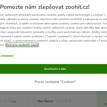
Pomozte nám zlepšovat zoohit.cz!
ich webových stránkách používáme cookies, pixely a další technologie („cookies“).
áme základní soubory cookies, abychom vám umožnili prohlížet a nakupovat na naš
ch stránkách. S vaším souhlasem aktivujeme soubory cookies pro výkonnostní, fun
ingové účely pro zlepšení kvality našich webových stránek, které vám díky této aktiv
moci ukazovat relevantní produkty a služby a pro personalizaci reklam. Změny můž
i provést v našem centru preferencí ("Upravit nastavení"). Více informací o správci v
ch údajů, o zpracovávaných osobních údajích a účelu zpracování naleznete v Centr
encí
Ochrana osobních údajů
t nastavení
Warner Bros.™ Harry Potter
obojek Relikvie
Souhlasím a dále
podložka k olizování mluvící
Akt
klobouk
d krku 35 - 56
D 22 x Š 18 x V 1 cm
Pouze nezbytné "Cookies"
Not Rated
(
10
)
D