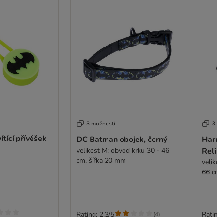
3 možností
3
tící přívěšek
DC Batman obojek, černý
Harr
velikost M: obvod krku 30 - 46
Reli
cm, šířka 20 mm
veli
66 c
Rating: 2.3/5
Ratin
(
4
)