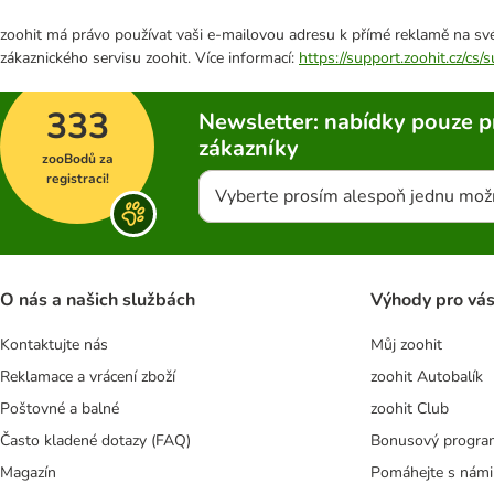
zoohit má právo používat vaši e-mailovou adresu k přímé reklamě na své
zákaznického servisu zoohit. Více informací:
https://support.zoohit.cz/cs
333
Newsletter: nabídky pouze p
zákazníky
zooBodů za
registraci!
Vyberte prosím alespoň jednu mož
O nás a našich službách
Výhody pro vá
Kontaktujte nás
Můj zoohit
Reklamace a vrácení zboží
zoohit Autobalík
Poštovné a balné
zoohit Club
Často kladené dotazy (FAQ)
Bonusový progra
Magazín
Pomáhejte s námi