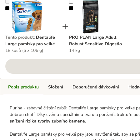
Dentalife Large pamlsky pro velké psy
PRO PLAN Large Adult Robust Sens
Tento produkt
:
Dentalife
PRO PLAN Large Adult
Large pamlsky pro velké
Robust Sensitive Digestion
psy
18 kusů (6 x 106 g)
granule jehněčí
14 kg
Popis produktu
Složení
Doporučené dávkování
Hodn
Purina - zábavné čištění zubů: Dentalife Large pamlsky pro velké p
dobrou chutí. Díky svému speciálnímu tvaru a porézní struktuře po
snížení rizika tvorby zubního kamene.
Dentalife Large pamlsky pro velké psy jsou navržené tak, aby se při