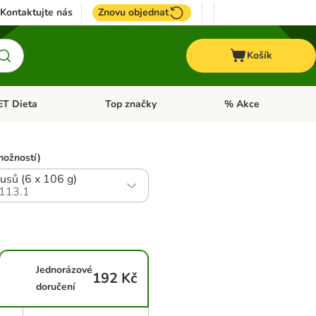
Kontaktujte nás
Znovu objednat
Košík
ET Dieta
Top značky
% Akce
t menu: Koně
Otevřít menu: + VET Dieta
Otevřít menu: Top znač
možností)
usů (6 x 106 g)
113.1
Jednorázové
192 Kč
doručení