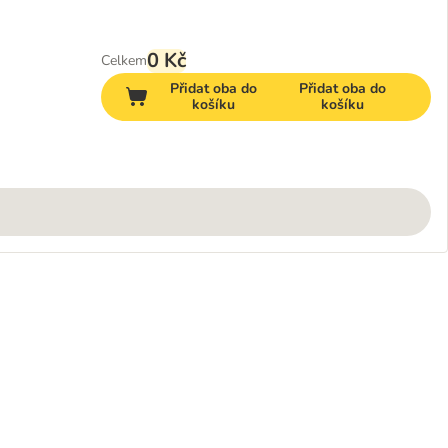
0 Kč
Celkem
Přidat oba do
Přidat oba do
košíku
košíku