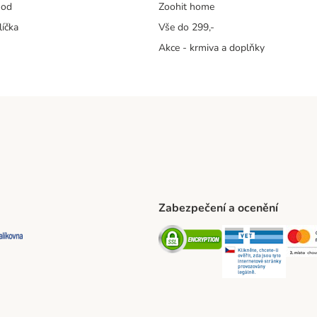
hod
Zoohit home
líčka
Vše do 299,-
Akce - krmiva a doplňky
Zabezpečení a ocenění
ta Shipping Method
L Shipping Method
Balíkovna Shipping Method
Security
Securit