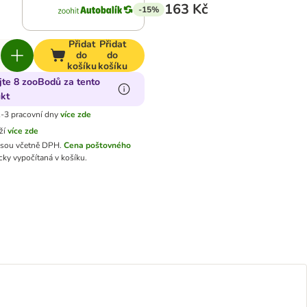
163 Kč
-15%
Přidat
Přidat
do
do
košíku
košíku
jte 8 zooBodů za tento
kt
-3 pracovní dny
více zde
ží
více zde
jsou včetně DPH.
Cena poštovného
ky vypočítaná v košíku.