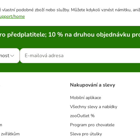
 vlastní podobné zboží nebo služby. Můžete kdykoli vznést námitku, aniž
/support/home
ro předplatitele; 10 % na druhou objednávku pr
nost
s
Nakupování a slevy
Mobilní aplikace
Všechny slevy a nabídky
zooOutlet %
m
Program pro chovatele
 zvířátkům
Sleva pro útulky