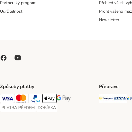
Partnerský program
Přehled všech vý
Udržitelnost
Profil vašeho maz
Newsletter
Způsoby platby
Přepravci
Česká poš
PP
Visa Payment Method
Mastercard Payment Method
PayPal Payment Method
Apple pay Payment Method
GooglePay Payment Method
PLATBA PŘEDEM
DOBÍRKA
PLATBA PŘEDEM Payment Method
DOBÍRKA Payment Method