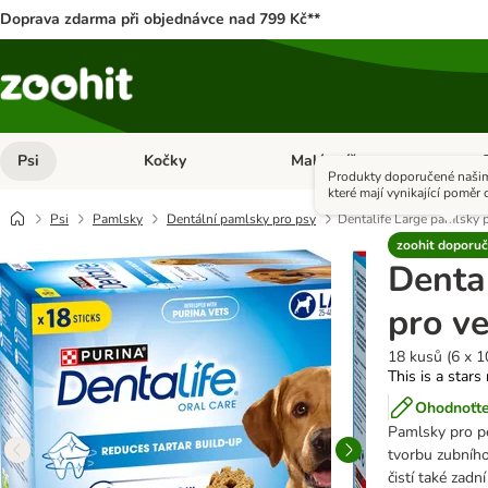
Doprava zdarma při objednávce nad 799 Kč**
Psi
Kočky
Malá zvířata
Otevřít menu: Psi
Otevřít menu: Kočky
Ote
Produkty doporučené našim
které mají vynikající poměr c
Psi
Pamlsky
Dentální pamlsky pro psy
Dentalife Large pamlsky p
zoohit doporuč
Denta
pro ve
18 kusů (6 x 1
This is a stars
Ohodnoťte
Pamlsky pro pé
tvorbu zubního
čistí také zadn