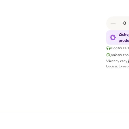
Získe
produ
Dodání za 1
Vrácení zbo
Všechny ceny 
bude automatic