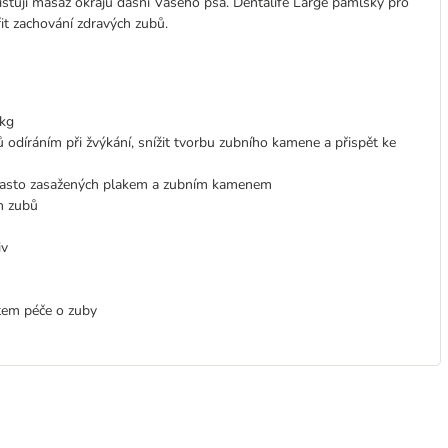
išťují masáž okrajů dásní Vašeho psa. Dentalife Large pamlsky pro
it zachování zdravých zubů.
 kg
odíráním při žvýkání, snížit tvorbu zubního kamene a přispět ke
k často zasažených plakem a zubním kamenem
h zubů
iv
ktem péče o zuby