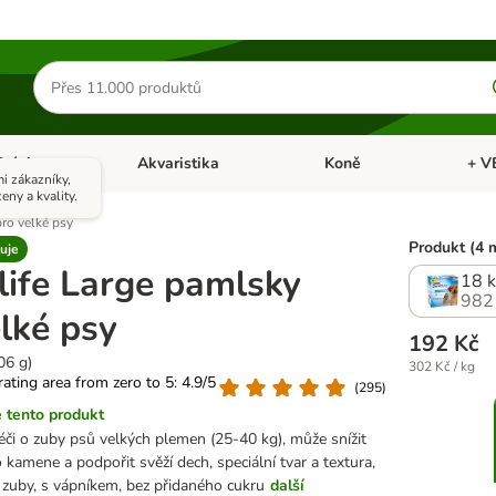
Hledat
produkty
Ptáci
Akvaristika
Koně
+ V
vřít menu: Malá zvířata
Otevřít menu: Ptáci
Otevřít menu: Akvaristika
Otevří
i zákazníky,
eny a kvality.
ro velké psy
Produkt (4 
uje
life Large pamlsky
18 k
982
lké psy
192 Kč
06 g)
302 Kč / kg
 rating area from zero to 5: 4.9/5
(
295
)
 tento produkt
či o zuby psů velkých plemen (25-40 kg), může snížit
 kamene a podpořit svěží dech, speciální tvar a textura,
í zuby, s vápníkem, bez přidaného cukru
další