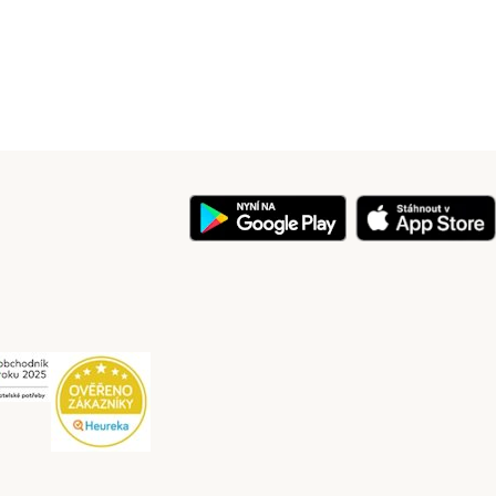
y
Security
Security