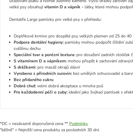
usazování plaku a tvorbě zubního kamene. Vyšší drážky zároveň zaj
velké psy obsahují
vitamin D a vápník -
látky, které mohou podpoř
Dentalife Large pamlsky pro velké psy v přehledu:
Doplňkové krmivo pro dospělé psy velkých plemen od 25 do 40
Podpora dentální hygieny:
pamlsky mohou podpořit čištění zubů 
svěžímu dechu
Speciální tvar a porézní textura:
pro dosažení zadních stoliče
S vitamínem D a vápníkem:
mohou přispět k zachování zdravýc
S drážkami:
pro masáž okrajů dásní
Vyrobeno z přírodních surovin:
bez umělých ochucovadel a barv
Bez přidaného cukru
Dobrá chuť:
velmi dobrá akceptace u mnoha psů
Pro každodenní péči o zuby:
ideální jako žvýkací pamlsek s efe
*DC = nezávazně doporučená cena **
Podmínky.
"běžně" = Nejnižší cena produktu za posledních 30 dní.