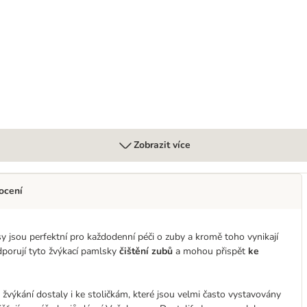
itive Digestion granule jehněčí
Zobrazit více
ocení
sy jsou perfektní pro každodenní péči o zuby a kromě toho vynikají
dporují tyto žvýkací pamlsky
čištění zubů
a mohou přispět
ke
 žvýkání dostaly i ke stoličkám, které jsou velmi často vystavovány