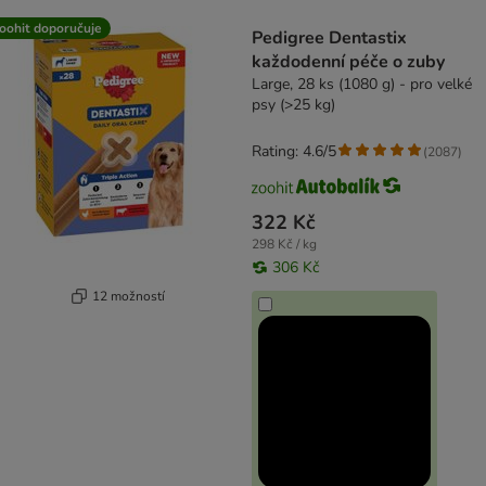
product items have been changed
oohit doporučuje
Pedigree Dentastix
každodenní péče o zuby
Large, 28 ks (1080 g) - pro velké
psy (>25 kg)
Rating: 4.6/5
(
2087
)
322 Kč
298 Kč / kg
306 Kč
12 možností