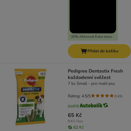
-20% Aktivovat Extra slevu
Přidat do košíku
Pedigree Dentastix Fresh
každodenní svěžest
7 ks Small - pro malé psy
Rating: 4.5/5
(
549
)
65 Kč
9 Kč / kus
62 Kč