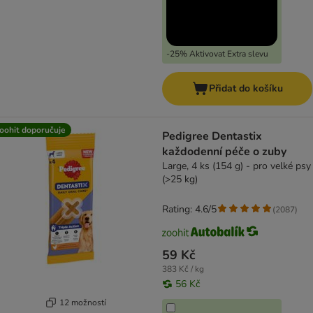
-25% Aktivovat Extra slevu
Přidat do košíku
oohit doporučuje
Pedigree Dentastix
každodenní péče o zuby
Large, 4 ks (154 g) - pro velké psy
(>25 kg)
Rating: 4.6/5
(
2087
)
59 Kč
383 Kč / kg
56 Kč
12 možností