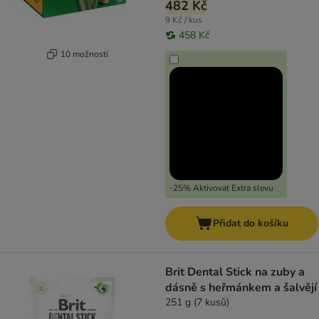
482 Kč
9 Kč / kus
458 Kč
10 možností
-25% Aktivovat Extra slevu
Přidat do košíku
Brit Dental Stick na zuby a
dásně s heřmánkem a šalvějí
251 g (7 kusů)