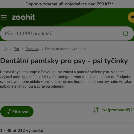
Doprava zdarma při objednávce nad 799 Kč**
Menu
Hledat
produkty
Psi
Pamlsky
Dentální pamlsky pro psy
Dentální pamlsky pro psy - psi tyčinky
Dentální hygiena hraje klíčovou roli ve zdraví a pohodě vašeho psa. Vhodné 
žvýkací pastilky, které najdete v této kategorii, vám s tím mohou pomoci. Podpořte 
svého čtyřnohého přítele v péči o ústní dutinu tím, že mu během hry nebo výcviku 
nabídnete lahodnou a zdravou odměnu!
Nejprodávanější
Filtrovat
1 - 48 of 212 výsledků