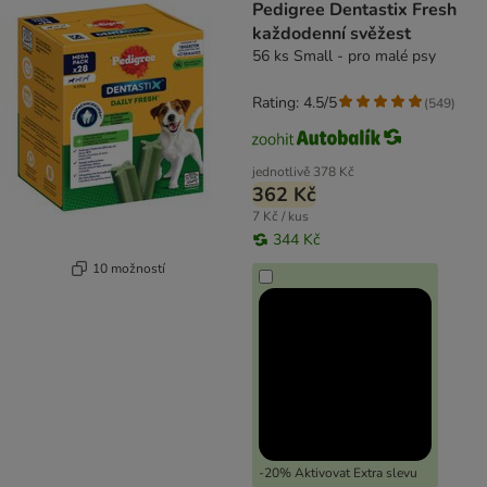
Pedigree Dentastix Fresh
každodenní svěžest
56 ks Small - pro malé psy
Rating: 4.5/5
(
549
)
jednotlivě
378 Kč
362 Kč
7 Kč / kus
344 Kč
10 možností
-20% Aktivovat Extra slevu