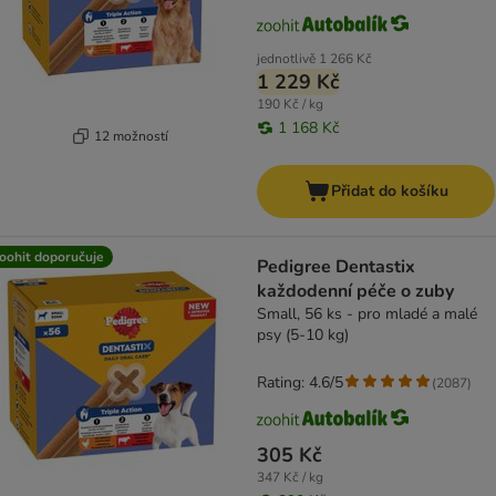
jednotlivě
1 266 Kč
1 229 Kč
190 Kč / kg
1 168 Kč
12 možností
Přidat do košíku
oohit doporučuje
Pedigree Dentastix
každodenní péče o zuby
Small, 56 ks - pro mladé a malé
psy (5-10 kg)
Rating: 4.6/5
(
2087
)
305 Kč
347 Kč / kg