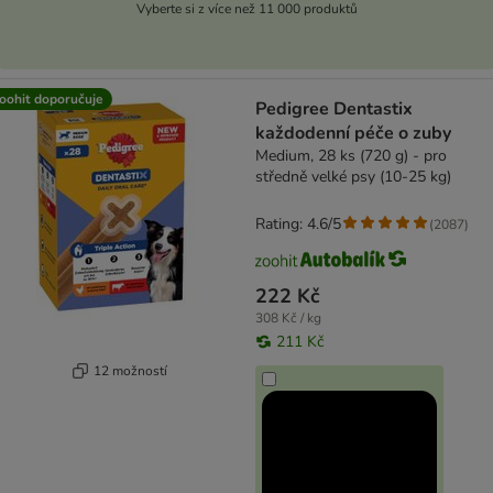
Vyberte si z více než 11 000 produktů
oohit doporučuje
Pedigree Dentastix
každodenní péče o zuby
Medium, 28 ks (720 g) - pro
středně velké psy (10-25 kg)
Rating: 4.6/5
(
2087
)
222 Kč
308 Kč / kg
211 Kč
12 možností