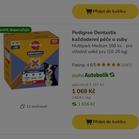
Přidat do košíku
oohit doporučuje
Pedigree Dentastix
každodenní péče o zuby
Multipack Medium 168 ks - pro
středně velké psy (10-25 kg)
Rating: 4.6/5
(
2087
)
jednotlivě
1 107 Kč
1 069 Kč
248 Kč / kg
1 016 Kč
12 možností
Přidat do košíku