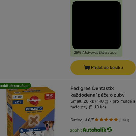
-25% Aktivovat Extra slevu
Přidat do košíku
oohit doporučuje
Pedigree Dentastix
každodenní péče o zuby
Small, 28 ks (440 g) - pro mladé a
malé psy (5-10 kg)
Rating: 4.6/5
(
2087
)