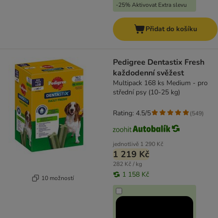
-25% Aktivovat Extra slevu
Přidat do košíku
Pedigree Dentastix Fresh
každodenní svěžest
Multipack 168 ks Medium - pro
střední psy (10-25 kg)
Rating: 4.5/5
(
549
)
jednotlivě
1 290 Kč
1 219 Kč
282 Kč / kg
1 158 Kč
10 možností