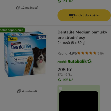
290 Kč
12 možností
Přidat do košíku
oohit doporučuje
Dentalife Medium pamlsky
pro střední psy
24 kusů (8 x 69 g)
Rating: 4.9/5
(
249
)
205 Kč
372 Kč / kg
195 Kč
4 možností