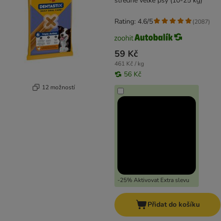
středně velké psy (10-25 kg)
Rating: 4.6/5
(
2087
)
59 Kč
461 Kč / kg
56 Kč
12 možností
-25% Aktivovat Extra slevu
Přidat do košíku