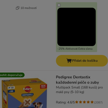
10 možností
-25% Aktivovat Extra slevu
Přidat do košíku
oohit doporučuje
Pedigree Dentastix
každodenní péče o zuby
Multipack Small (168 kusů) pro
malé psy (5-10 kg)
Rating: 4.6/5
(
2087
)