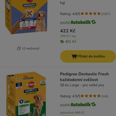
kg)
Rating: 4.6/5
(
2087
)
422 Kč
195 Kč / kg
401 Kč
12 možností
Přidat do košíku
Pedigree Dentastix Fresh
každodenní svěžest
56 ks Large - pro velké psy
Rating: 4.5/5
(
549
)
jednotlivě
498 Kč