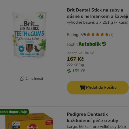
Brit Dental Stick na zuby a
dásně s heřmánkem a šalvějí
výhodné balení: 3 x 251 g (7 kusů)
Rating: 5/5
(
1
)
jednotlivě
186 Kč
167 Kč
222 Kč / kg
159 Kč
2 možností
Přidat do košíku
oohit doporučuje
Pedigree Dentastix
každodenní péče o zuby
Large, 56 ks - pro velké psy (>25