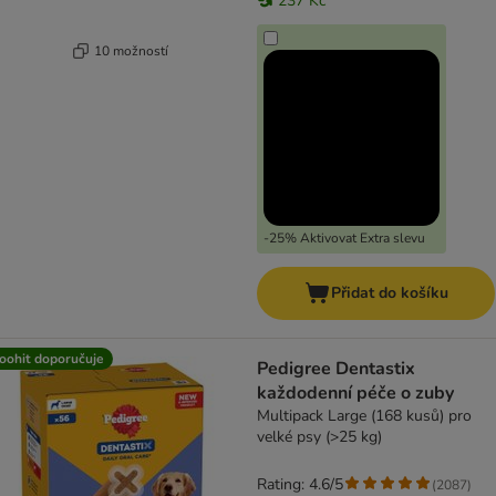
237 Kč
10 možností
-25% Aktivovat Extra slevu
Přidat do košíku
oohit doporučuje
Pedigree Dentastix
každodenní péče o zuby
Multipack Large (168 kusů) pro
velké psy (>25 kg)
Rating: 4.6/5
(
2087
)