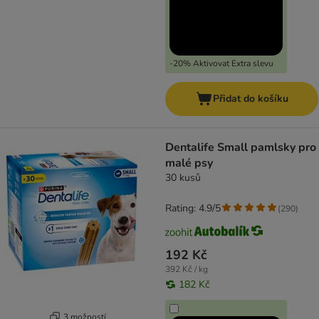
-20% Aktivovat Extra slevu
Přidat do košíku
Dentalife Small pamlsky pro
malé psy
30 kusů
Rating: 4.9/5
(
290
)
192 Kč
392 Kč / kg
182 Kč
3 možností