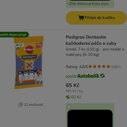
-25% Aktivovat Extra slevu
Přidat do košíku
oohit doporučuje
Pedigree Dentastix
každodenní péče o zuby
Small, 7 ks (110 g) - pro mladé a
malé psy (5-10 kg)
Rating: 4.6/5
(
2087
)
65 Kč
591 Kč / kg
62 Kč
12 možností