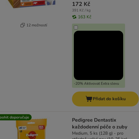
172 Kč
391 Kč / kg
163 Kč
12 možností
-20% Aktivovat Extra slevu
Přidat do košíku
oohit doporučuje
Pedigree Dentastix
každodenní péče o zuby
Medium, 5 ks (128 g) - pro