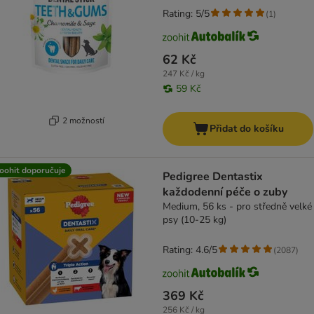
Rating: 5/5
(
1
)
62 Kč
247 Kč / kg
59 Kč
2 možností
Přidat do košíku
oohit doporučuje
Pedigree Dentastix
každodenní péče o zuby
Medium, 56 ks - pro středně velké
psy (10-25 kg)
Rating: 4.6/5
(
2087
)
369 Kč
256 Kč / kg