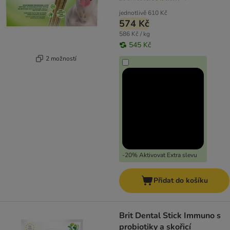
jednotlivě
610 Kč
574 Kč
586 Kč / kg
545 Kč
2 možností
-20% Aktivovat Extra slevu
Přidat do košíku
Brit Dental Stick Immuno s
probiotiky a skořicí