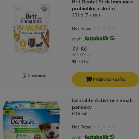
Brit Dental Stick Immuno s
probiotiky a skořicí
251 g (7 kusů)
Not Rated
77 Kč
307 Kč / kg
73 Kč
2 možností
Přidat do košíku
Dentalife Activfresh Small
pamlsky
60 kusů
Not Rated