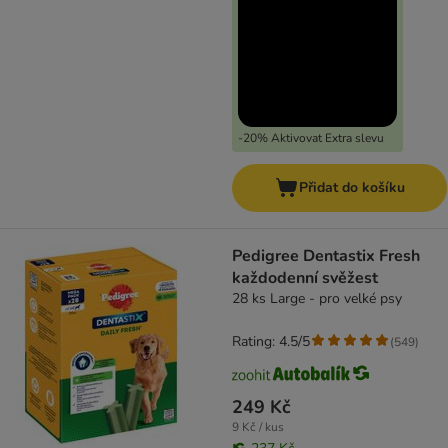
-20% Aktivovat Extra slevu
Přidat do košíku
Pedigree Dentastix Fresh
každodenní svěžest
28 ks Large - pro velké psy
Rating: 4.5/5
(
549
)
249 Kč
9 Kč / kus