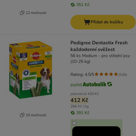
351 Kč
12 možností
Přidat do košíku
Pedigree Dentastix Fresh
každodenní svěžest
56 ks Medium - pro střední psy
(10-25 kg)
Rating: 4.5/5
(
549
)
jednotlivě
430 Kč
412 Kč
286 Kč / kg
391 Kč
10 možností