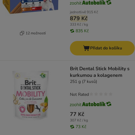
jednotlivě
915 Kč
879 Kč
333 Kč / kg
835 Kč
12 možností
Přidat do košíku
Brit Dental Stick Mobility s
kurkumou a kolagenem
251 g (7 kusů)
Not Rated
77 Kč
307 Kč / kg
73 Kč