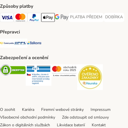
Způsoby platby
PLATBA PŘEDEM
DOBÍRKA
PLATBA PŘEDEM Payment Met
DOBÍRKA Pa
Visa Payment Method
Mastercard Payment Method
PayPal Payment Method
Apple pay Payment Method
GooglePay Payment Method
Přepravci
Česká pošta Shipping Method
PPL Shipping Method
Balíkovna Shipping Method
Zabezpečení a ocenění
Security
Security
Security
Security
O zoohit
Kariéra
Firemní webové stránky
Impressum
Všeobecné obchodní podmínky
Zde odstoupit od smlouvy
Zákon o digitálních službách
Likvidace baterií
Kontakt