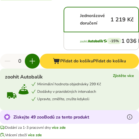
Jednorázové
1 219 Kč
doručení
1 036 
-15%
Přidat do košíku
Přidat do košíku
Zjistěte více
zoohit Autobalík
Minimální hodnota objednávky 299 Kč
Dodávky v pravidelných intervalech
Upravte, změňte, zrušte kdykoli
Získejte 49 zooBodů za tento produkt
Dodání za 1-3 pracovní dny
více zde
Vrácení zboží
více zde