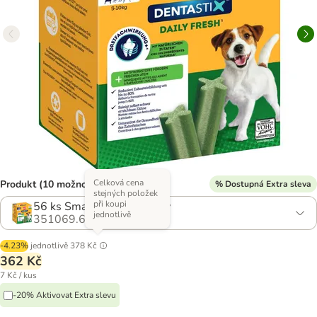
Celková cena
Produkt (10 možností)
% Dostupná Extra sleva
stejných položek
při koupi
56 ks Small - pro malé psy
jednotlivě
351069.6
-4.23%
jednotlivě
378 Kč
362 Kč
7 Kč / kus
-20% Aktivovat Extra slevu