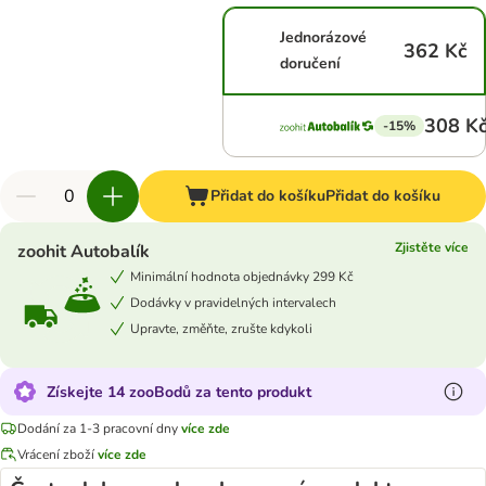
Jednorázové
362 Kč
doručení
308 K
-15%
Přidat do košíku
Přidat do košíku
Zjistěte více
zoohit Autobalík
Minimální hodnota objednávky 299 Kč
Dodávky v pravidelných intervalech
Upravte, změňte, zrušte kdykoli
Získejte 14 zooBodů za tento produkt
Dodání za 1-3 pracovní dny
více zde
Vrácení zboží
více zde