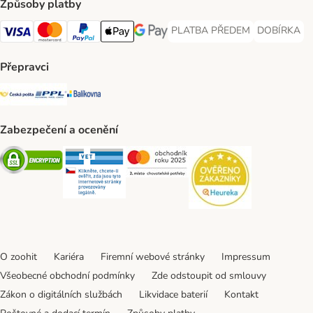
Způsoby platby
PLATBA PŘEDEM
DOBÍRKA
PLATBA PŘEDEM Payment Met
DOBÍRKA Pa
Visa Payment Method
Mastercard Payment Method
PayPal Payment Method
Apple pay Payment Method
GooglePay Payment Method
Přepravci
Česká pošta Shipping Method
PPL Shipping Method
Balíkovna Shipping Method
Zabezpečení a ocenění
Security
Security
Security
Security
O zoohit
Kariéra
Firemní webové stránky
Impressum
Všeobecné obchodní podmínky
Zde odstoupit od smlouvy
Zákon o digitálních službách
Likvidace baterií
Kontakt