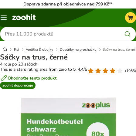
Doprava zdarma při objednávce nad 799 Kč**
Menu
Hledat
produkty
Psi
Vodítka & obojky
Doplňky na procházku
Sáčky na trus, černé
Sáčky na trus, černé
4 role po 20 sáčcích
This is a stars rating area from zero to 5: 4.4/5
(
1083
)
Ohodnoťte tento produkt
zoohit doporučuje