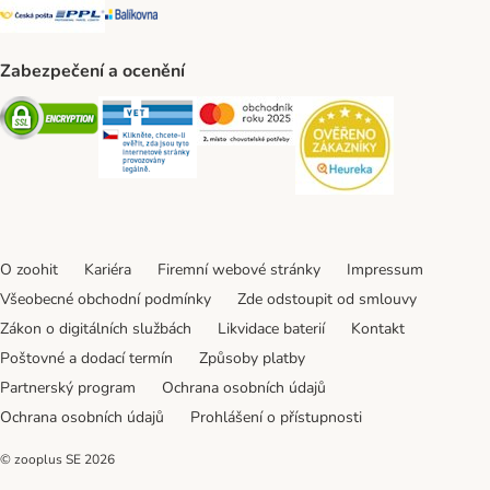
Česká pošta Shipping Method
PPL Shipping Method
Balíkovna Shipping Method
Zabezpečení a ocenění
Security
Security
Security
Security
O zoohit
Kariéra
Firemní webové stránky
Impressum
Všeobecné obchodní podmínky
Zde odstoupit od smlouvy
Zákon o digitálních službách
Likvidace baterií
Kontakt
Poštovné a dodací termín
Způsoby platby
Partnerský program
Ochrana osobních údajů
Ochrana osobních údajů
Prohlášení o přístupnosti
© zooplus SE
2026