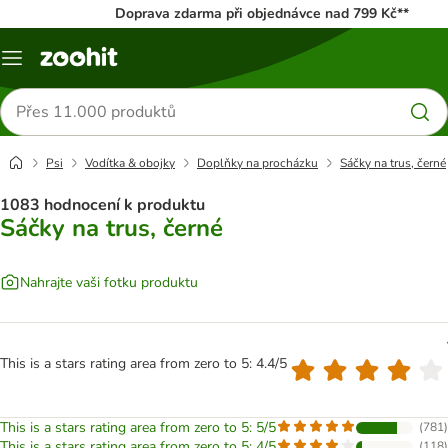
Doprava zdarma při objednávce nad 799 Kč**
Menu
Hledat
produkty
Psi
Vodítka & obojky
Doplňky na procházku
Sáčky na trus, černé
1083 hodnocení k produktu
Sáčky na trus, černé
Nahrajte vaši fotku produktu
This is a stars rating area from zero to 5: 4.4/5
This is a stars rating area from zero to 5: 5/5
(
781
)
This is a stars rating area from zero to 5: 4/5
(
118
)