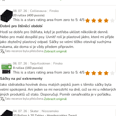
|
|
08. 07. 26
Collievauva
Finsko
20 rullaa (400 pussia)
This is a stars rating area from zero to 5: 4/5
Dobré pro štěněcí období
Hodí se dobře pro štěňata, když je potřeba uklízet několikrát denně.
Nebo pro malé dospělé psy. Uvnitř rolí je plastové jádro, které mi přijde
jako zbytečný plastový odpad. Sáčky se velmi těžko otevírají suchýma
rukama, ale doma si je vždy předem připravím.
Tato recenze byla přeložena.
Zobrazit originál
|
|
06. 07. 26
Tarja Koskinen
Finsko
8 rullaa (160 pussia)
This is a stars rating area from zero to 5: 4/5
Sáčky na psí exkrementy
Jako sběratelka hovínek dvou malých pejsků jsem s těmito sáčky byla
velmi spokojená. Ani jeden se mi neroztrhl na dně, což se mi u některých
jiných produktů už stalo. Doporučuji. Poměr cena/kvalita je v pořádku.
Tato recenze byla přeložena.
Zobrazit originál
|
|
04. 07. 26
Skater
Nizozemsko
20 Rollen à 20 Zakjes - Hondenzakjes Zwart