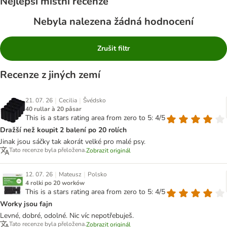
Nejlepší místní recenze
Nebyla nalezena žádná hodnocení
Zrušit filtr
Recenze z jiných zemí
|
|
21. 07. 26
Cecilia
Švédsko
40 rullar à 20 påsar
This is a stars rating area from zero to 5: 4/5
Dražší než koupit 2 balení po 20 rolích
Jinak jsou sáčky tak akorát velké pro malé psy.
Tato recenze byla přeložena.
Zobrazit originál
|
|
12. 07. 26
Mateusz
Polsko
4 rolki po 20 worków
This is a stars rating area from zero to 5: 4/5
Worky jsou fajn
Levné, dobré, odolné. Nic víc nepotřebuješ.
Tato recenze byla přeložena.
Zobrazit originál