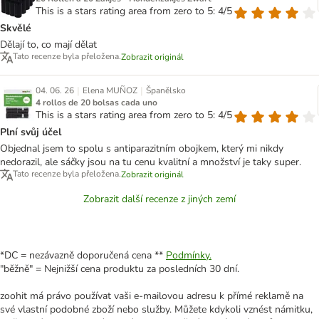
This is a stars rating area from zero to 5: 4/5
Skvělé
Dělají to, co mají dělat
Tato recenze byla přeložena.
Zobrazit originál
|
|
04. 06. 26
Elena MUÑOZ
Španělsko
4 rollos de 20 bolsas cada uno
This is a stars rating area from zero to 5: 4/5
Plní svůj účel
Objednal jsem to spolu s antiparazitním obojkem, který mi nikdy
nedorazil, ale sáčky jsou na tu cenu kvalitní a množství je taky super.
Tato recenze byla přeložena.
Zobrazit originál
Zobrazit další recenze z jiných zemí
*DC = nezávazně doporučená cena **
Podmínky.
"běžně" = Nejnižší cena produktu za posledních 30 dní.
zoohit má právo používat vaši e-mailovou adresu k přímé reklamě na
své vlastní podobné zboží nebo služby. Můžete kdykoli vznést námitku,