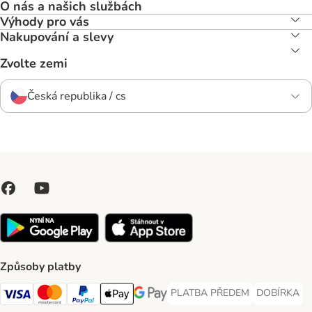
O nás a našich službách
Výhody pro vás
Nakupování a slevy
Zvolte zemi
Česká republika / cs
Způsoby platby
PLATBA PŘEDEM
DOBÍRKA
PLATBA PŘEDEM Payment Met
DOBÍRKA Pa
Visa Payment Method
Mastercard Payment Method
PayPal Payment Method
Apple pay Payment Method
GooglePay Payment Method