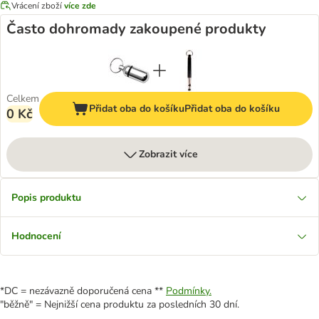
Vrácení zboží
více zde
Často dohromady zakoupené produkty
Celkem
Přidat oba do košíku
Přidat oba do košíku
0 Kč
Zobrazit více
Popis produktu
Hodnocení
*DC = nezávazně doporučená cena **
Podmínky.
"běžně" = Nejnižší cena produktu za posledních 30 dní.