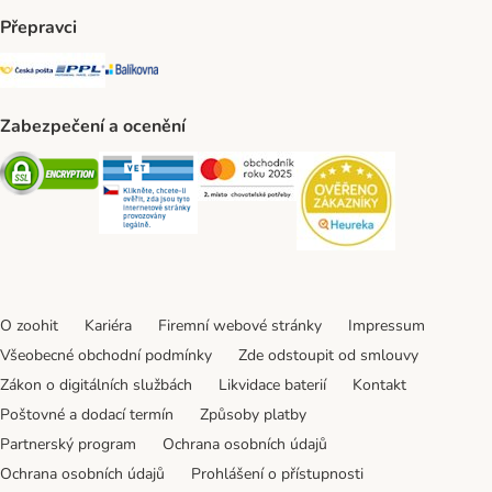
Přepravci
Česká pošta Shipping Method
PPL Shipping Method
Balíkovna Shipping Method
Zabezpečení a ocenění
Security
Security
Security
Security
O zoohit
Kariéra
Firemní webové stránky
Impressum
Všeobecné obchodní podmínky
Zde odstoupit od smlouvy
Zákon o digitálních službách
Likvidace baterií
Kontakt
Poštovné a dodací termín
Způsoby platby
Partnerský program
Ochrana osobních údajů
Ochrana osobních údajů
Prohlášení o přístupnosti