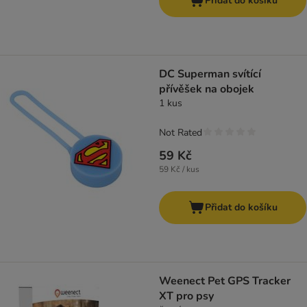
Přidat do košíku
DC Superman svítící
přívěšek na obojek
1 kus
Not Rated
59 Kč
59 Kč / kus
Přidat do košíku
Weenect Pet GPS Tracker
XT pro psy