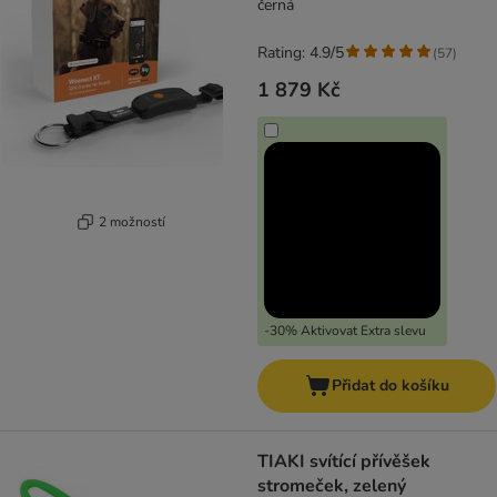
černá
Rating: 4.9/5
(
57
)
1 879 Kč
2 možností
-30% Aktivovat Extra slevu
Přidat do košíku
TIAKI svítící přívěšek
stromeček, zelený