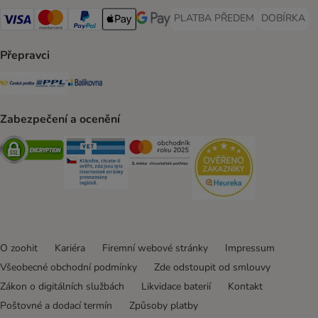
PLATBA PŘEDEM
DOBÍRKA
PLATBA PŘEDEM Payment Met
DOBÍRKA Pa
Visa Payment Method
Mastercard Payment Method
PayPal Payment Method
Apple pay Payment Method
GooglePay Payment Method
Přepravci
Česká pošta Shipping Method
PPL Shipping Method
Balíkovna Shipping Method
Zabezpečení a ocenění
Security
Security
Security
Security
O zoohit
Kariéra
Firemní webové stránky
Impressum
Všeobecné obchodní podmínky
Zde odstoupit od smlouvy
Zákon o digitálních službách
Likvidace baterií
Kontakt
Poštovné a dodací termín
Způsoby platby