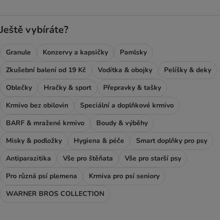
Ještě vybíráte?
Granule
Konzervy a kapsičky
Pamlsky
Zkušební balení od 19 Kč
Vodítka & obojky
Pelíšky & deky
Oblečky
Hračky & sport
Přepravky & tašky
Krmivo bez obilovin
Speciální a doplňkové krmivo
BARF & mražené krmivo
Boudy & výběhy
Misky & podložky
Hygiena & péče
Smart doplňky pro psy
Antiparazitika
Vše pro štěňata
Vše pro starší psy
Pro různá psí plemena
Krmiva pro psí seniory
WARNER BROS COLLECTION