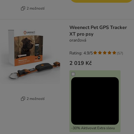
2 možností
Weenect Pet GPS Tracker
XT pro psy
oranžová
Rating: 4.9/5
(
57
)
2 019 Kč
2 možností
-30% Aktivovat Extra slevu