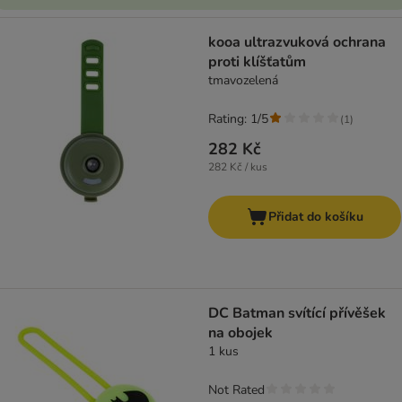
kooa ultrazvuková ochrana
proti klíšťatům
tmavozelená
Rating: 1/5
(
1
)
282 Kč
282 Kč / kus
Přidat do košíku
DC Batman svítící přívěšek
na obojek
1 kus
Not Rated