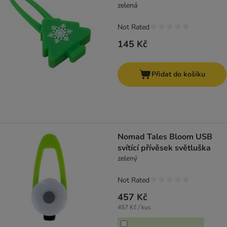
zelená
Not Rated
145 Kč
Přidat do košíku
Nomad Tales Bloom USB
svítící přívěsek světluška
zelený
Not Rated
457 Kč
457 Kč / kus