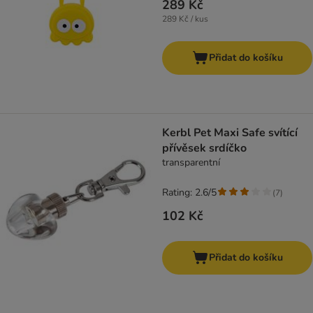
289 Kč
289 Kč / kus
Přidat do košíku
Kerbl Pet Maxi Safe svítící
přívěsek srdíčko
transparentní
Rating: 2.6/5
(
7
)
102 Kč
Přidat do košíku