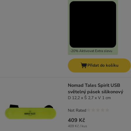
-20% Aktivovat Extra slevu
Přidat do košíku
Nomad Tales Spirit USB
světelný pásek silikonový
D 12,2 x Š 2,7 x V 1 cm
Not Rated
409 Kč
409 Kč / kus