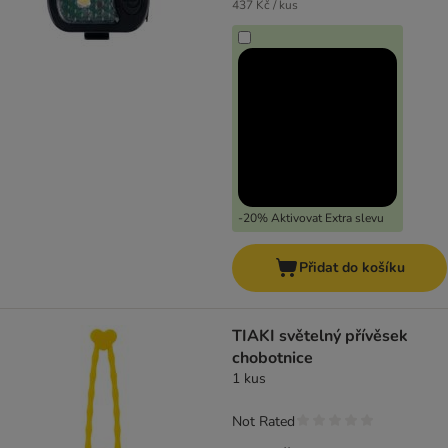
437 Kč / kus
-20% Aktivovat Extra slevu
Přidat do košíku
TIAKI světelný přívěsek
chobotnice
1 kus
Not Rated