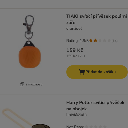
TIAKI svítící přívěsek polární
záře
oranžový
Rating: 1.9/5
(
14
)
159 Kč
159 Kč / kus
Přidat do košíku
2 možností
Harry Potter svítíci přívěšek
na obojek
hnědá/žlutá
Not Rated