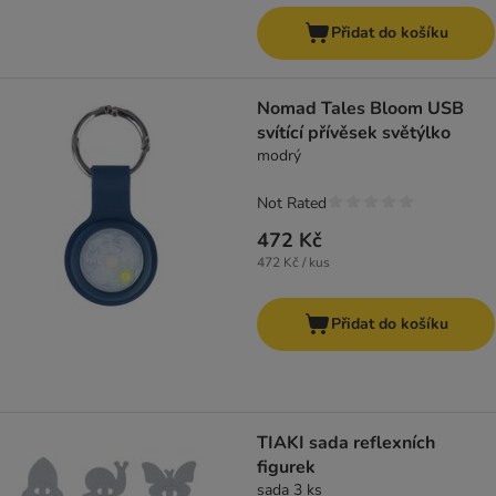
Přidat do košíku
Nomad Tales Bloom USB
svítící přívěsek světýlko
modrý
Not Rated
472 Kč
472 Kč / kus
Přidat do košíku
TIAKI sada reflexních
figurek
sada 3 ks