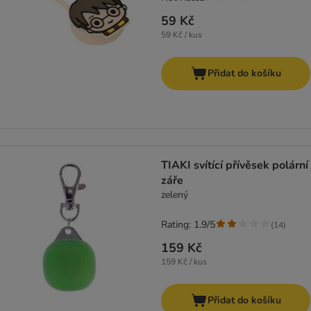
59 Kč
59 Kč / kus
Přidat do košíku
TIAKI svítící přívěsek polární
záře
zelený
Rating: 1.9/5
(
14
)
159 Kč
159 Kč / kus
Přidat do košíku