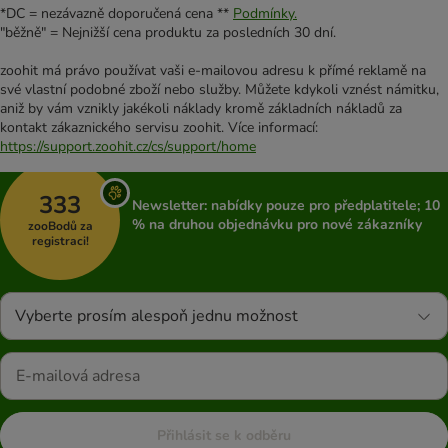
*DC = nezávazně doporučená cena **
Podmínky.
"běžně" = Nejnižší cena produktu za posledních 30 dní.
zoohit má právo používat vaši e-mailovou adresu k přímé reklamě na
své vlastní podobné zboží nebo služby. Můžete kdykoli vznést námitku,
aniž by vám vznikly jakékoli náklady kromě základních nákladů za
kontakt zákaznického servisu zoohit. Více informací:
https://support.zoohit.cz/cs/support/home
333
Newsletter: nabídky pouze pro předplatitele; 10
% na druhou objednávku pro nové zákazníky
zooBodů za
registraci!
Vyberte prosím alespoň jednu možnost
Přihlásit se k odběru