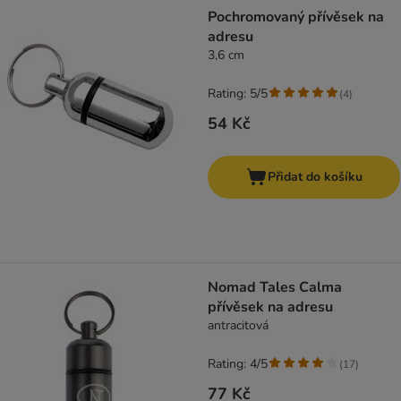
product items have been changed
Pochromovaný přívěsek na
adresu
3,6 cm
Rating: 5/5
(
4
)
54 Kč
Přidat do košíku
Nomad Tales Calma
přívěsek na adresu
antracitová
Rating: 4/5
(
17
)
77 Kč