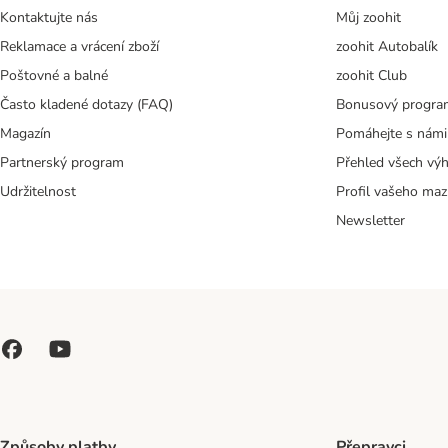
Kontaktujte nás
Můj zoohit
Reklamace a vrácení zboží
zoohit Autobalík
Poštovné a balné
zoohit Club
Často kladené dotazy (FAQ)
Bonusový progra
Magazín
Pomáhejte s námi
Partnerský program
Přehled všech vý
Udržitelnost
Profil vašeho maz
Newsletter
Způsoby platby
Přepravci