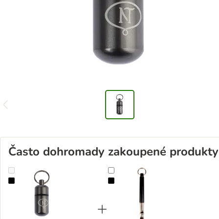
Často dohromady zakoupené produkty
Nomad Tales Calma přívěsek na adresu
Trixie Píšťalka kovová ultrazvukov