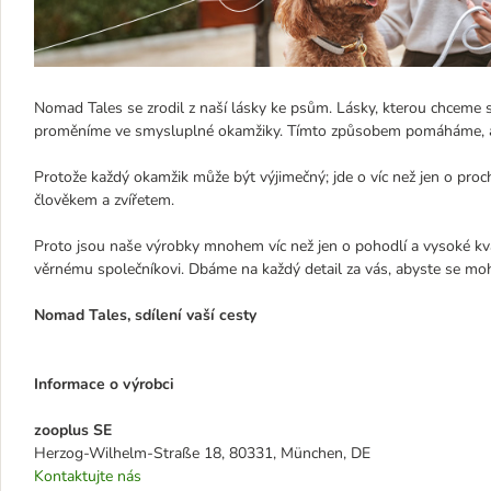
Nomad Tales se zrodil z naší lásky ke psům. Lásky, kterou chceme sd
proměníme ve smysluplné okamžiky. Tímto způsobem pomáháme, aby 
Protože každý okamžik může být výjimečný; jde o víc než jen o proc
člověkem a zvířetem.
Proto jsou naše výrobky mnohem víc než jen o pohodlí a vysoké kval
věrnému společníkovi. Dbáme na každý detail za vás, abyste se mohl
Nomad Tales, sdílení vaší cesty
Informace o výrobci
zooplus SE
Herzog-Wilhelm-Straße 18, 80331, München, DE
Kontaktujte nás