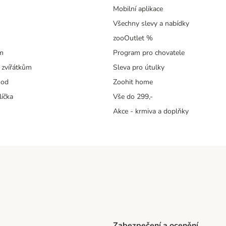
Mobilní aplikace
Všechny slevy a nabídky
zooOutlet %
m
Program pro chovatele
 zvířátkům
Sleva pro útulky
hod
Zoohit home
líčka
Vše do 299,-
Akce - krmiva a doplňky
Zabezpečení a ocenění