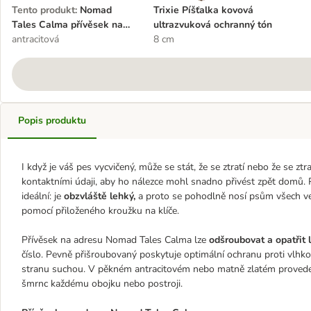
Tento produkt
:
Nomad
Trixie Píšťalka kovová
Tales Calma přívěsek na
ultrazvuková ochranný tón
adresu
antracitová
8 cm
Popis produktu
I když je váš pes vycvičený, může se stát, že se ztratí nebo že se z
kontaktními údaji, aby ho nálezce mohl snadno přivést zpět domů. 
ideální: je
obzvláště lehký,
a proto se pohodlně nosí psům všech vel
pomocí přiloženého kroužku na klíče.
Přívěsek na adresu Nomad Tales Calma lze
odšroubovat a opatřit 
číslo. Pevně přišroubovaný poskytuje optimální ochranu proti vlhk
stranu suchou. V pěkném antracitovém nebo matně zlatém provedení 
šmrnc každému obojku nebo postroji.