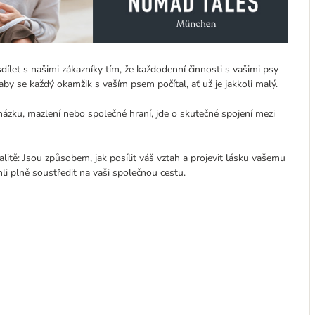
ílet s našimi zákazníky tím, že každodenní činnosti s vašimi psy
se každý okamžik s vaším psem počítal, ať už je jakkoli malý.
házku, mazlení nebo společné hraní, jde o skutečné spojení mezi
itě: Jsou způsobem, jak posílit váš vztah a projevit lásku vašemu
i plně soustředit na vaši společnou cestu.