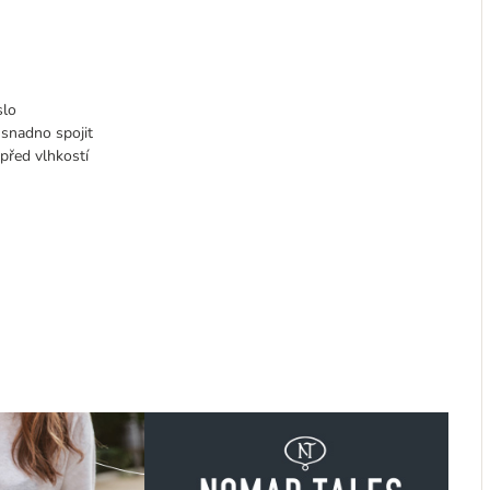
slo
 snadno spojit
před vlhkostí