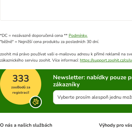
*DC = nezávazně doporučená cena **
Podmínky.
"běžně" = Nejnižší cena produktu za posledních 30 dní.
zoohit má právo používat vaši e-mailovou adresu k přímé reklamě na své
zákaznického servisu zoohit. Více informací:
https://support.zoohit.cz/cs
333
Newsletter: nabídky pouze p
zákazníky
zooBodů za
registraci!
Vyberte prosím alespoň jednu mož
O nás a našich službách
Výhody pro vá