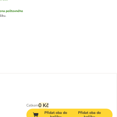
ena poštovného
šíku.
0 Kč
Celkem
Přidat oba do
Přidat oba do
košíku
košíku