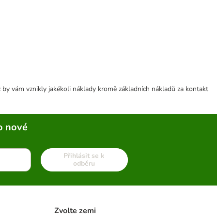
 by vám vznikly jakékoli náklady kromě základních nákladů za kontakt
o nové
Přihlásit se k
odběru
Zvolte zemi