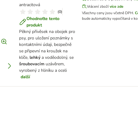
antracitová
Vrácení zboží
více zde
(
0
)
Všechny ceny jsou včetně DPH.
C
Ohodnoťte tento
bude automaticky vypočítaná v ko
produkt
Pěkný přívěsek na obojek pro
psy, pro uložení poznámky s
kontaktními údaji, bezpečně
se připevní na kroužek na
klíče,
lehký
a voděodolný, se
šroubovacím
uzávěrem,
vyrobený z hliníku a oceli
další
á ochranný tón