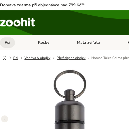
Doprava zdarma při objednávce nad 799 Kč**
Psi
Kočky
Malá zvířata
Otevřít menu: Psi
Otevřít menu: Kočky
Ote
Psi
Vodítka & obojky
Přívěsky na obojek
Nomad Tales Calma přív