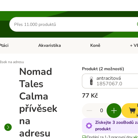
Hledat
produkty
Ptáci
Akvaristika
Koně
+ V
vřít menu: Malá zvířata
Otevřít menu: Ptáci
Otevřít menu: Akvaristika
Otevří
ěsek na adresu
Nomad
Produkt (2 možností)
antracitová
Tales
1857067.0
Calma
77 Kč
přívěsek
na
Získejte 3 zooBodů z
produkt
adresu
Dodání za 1-3 pracovní dny
ví