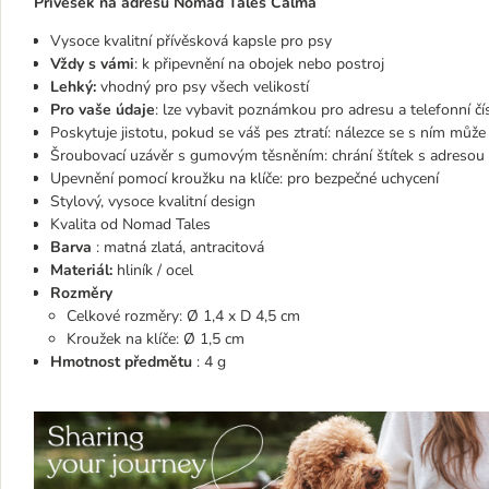
Přívěsek na adresu Nomad Tales Calma
Vysoce kvalitní přívěsková kapsle pro psy
Vždy s vámi
: k připevnění na obojek nebo postroj
Lehký:
vhodný pro psy všech velikostí
Pro vaše údaje
: lze vybavit poznámkou pro adresu a telefonní čí
Poskytuje jistotu, pokud se váš pes ztratí: nálezce se s ním může
Šroubovací uzávěr s gumovým těsněním: chrání štítek s adresou 
Upevnění pomocí kroužku na klíče: pro bezpečné uchycení
Stylový, vysoce kvalitní design
Kvalita od Nomad Tales
Barva
: matná zlatá, antracitová
Materiál:
hliník / ocel
Rozměry
Celkové rozměry: Ø 1,4 x D 4,5 cm
Kroužek na klíče: Ø 1,5 cm
Hmotnost předmětu
: 4 g