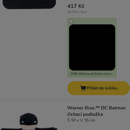
417 Kč
417 Kč / kus
-30% Aktivovat Extra slevu
Přidat do košíku
Warner Bros.™ DC Batman
čichací podložka
Š 50 x V 35 cm