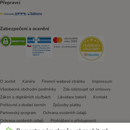
Přepravci
Česká pošta Shipping Method
PPL Shipping Method
Balíkovna Shipping Method
Zabezpečení a ocenění
Security
Security
Security
Security
O zoohit
Kariéra
Firemní webové stránky
Impressum
Všeobecné obchodní podmínky
Zde odstoupit od smlouvy
Zákon o digitálních službách
Likvidace baterií
Kontakt
Poštovné a dodací termín
Způsoby platby
Partnerský program
Ochrana osobních údajů
Ochrana osobních údajů
Prohlášení o přístupnosti