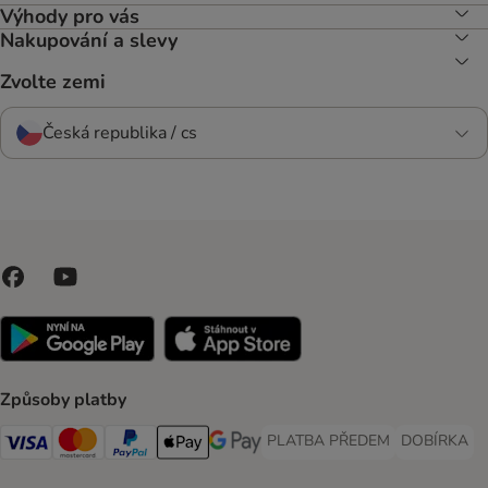
Výhody pro vás
Nakupování a slevy
Zvolte zemi
Česká republika / cs
Způsoby platby
PLATBA PŘEDEM
DOBÍRKA
PLATBA PŘEDEM Payment Met
DOBÍRKA Pa
Visa Payment Method
Mastercard Payment Method
PayPal Payment Method
Apple pay Payment Method
GooglePay Payment Method