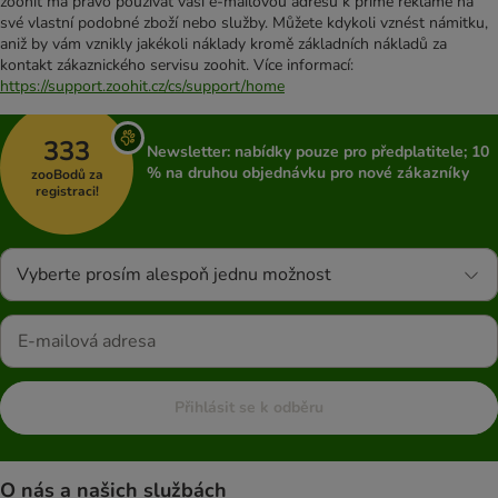
zoohit má právo používat vaši e-mailovou adresu k přímé reklamě na
své vlastní podobné zboží nebo služby. Můžete kdykoli vznést námitku,
aniž by vám vznikly jakékoli náklady kromě základních nákladů za
kontakt zákaznického servisu zoohit. Více informací:
https://support.zoohit.cz/cs/support/home
333
Newsletter: nabídky pouze pro předplatitele; 10
% na druhou objednávku pro nové zákazníky
zooBodů za
registraci!
Vyberte prosím alespoň jednu možnost
Přihlásit se k odběru
O nás a našich službách