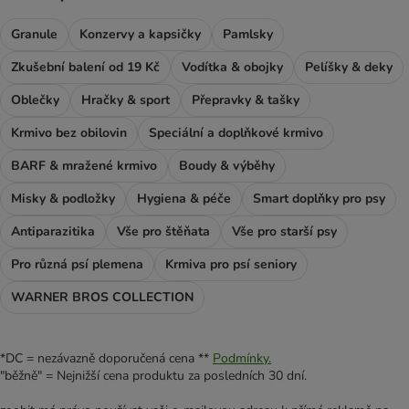
Granule
Konzervy a kapsičky
Pamlsky
Zkušební balení od 19 Kč
Vodítka & obojky
Pelíšky & deky
Oblečky
Hračky & sport
Přepravky & tašky
Krmivo bez obilovin
Speciální a doplňkové krmivo
BARF & mražené krmivo
Boudy & výběhy
Misky & podložky
Hygiena & péče
Smart doplňky pro psy
Antiparazitika
Vše pro štěňata
Vše pro starší psy
Pro různá psí plemena
Krmiva pro psí seniory
WARNER BROS COLLECTION
*DC = nezávazně doporučená cena **
Podmínky.
"běžně" = Nejnižší cena produktu za posledních 30 dní.