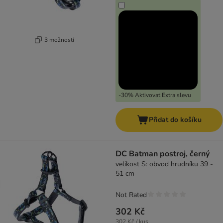
3 možností
-30% Aktivovat Extra slevu
Přidat do košíku
DC Batman postroj, černý
velikost S: obvod hrudníku 39 -
51 cm
Not Rated
302 Kč
302 Kč / kus