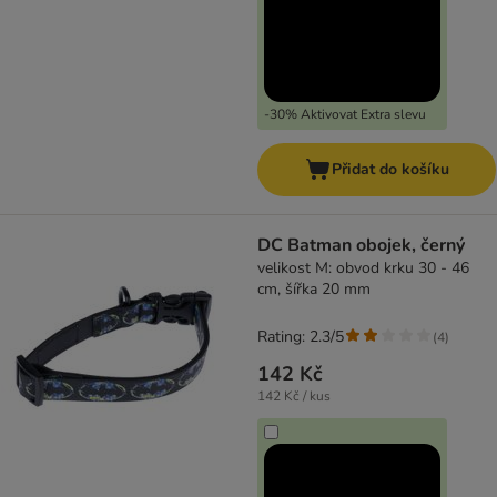
-30% Aktivovat Extra slevu
Přidat do košíku
DC Batman obojek, černý
velikost M: obvod krku 30 - 46
cm, šířka 20 mm
Rating: 2.3/5
(
4
)
142 Kč
142 Kč / kus