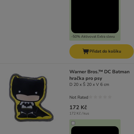
-50% Aktivovat Extra slevu
Přidat do košíku
Warner Bros.™ DC Batman
hračka pro psy
D 20 x Š 20 x V 6 cm
Not Rated
172 Kč
172 Kč / kus