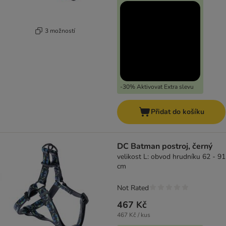
3 možností
-30% Aktivovat Extra slevu
Přidat do košíku
DC Batman postroj, černý
velikost L: obvod hrudníku 62 - 91
cm
Not Rated
467 Kč
467 Kč / kus