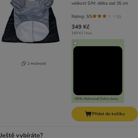
velikost S/M: délka zad 35 cm
Rating: 3/5
(
1
)
349 Kč
349 Kč / kus
2 možností
-30% Aktivovat Extra slevu
Přidat do košíku
Ještě vybíráte?