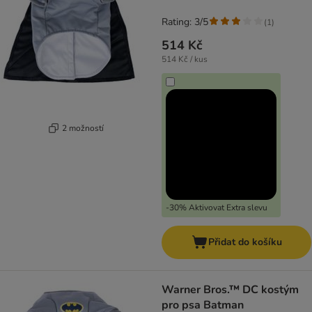
Rating: 3/5
(
1
)
514 Kč
514 Kč / kus
2 možností
-30% Aktivovat Extra slevu
Přidat do košíku
Warner Bros.™ DC kostým
pro psa Batman