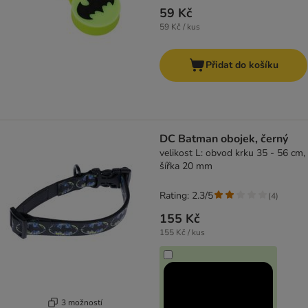
59 Kč
59 Kč / kus
Přidat do košíku
DC Batman obojek, černý
velikost L: obvod krku 35 - 56 cm,
šířka 20 mm
Rating: 2.3/5
(
4
)
155 Kč
155 Kč / kus
3 možností