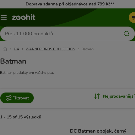
Doprava zdarma při objednávce nad 799 Kč**
Menu
Hledat
produkty
Psi
WARNER BROS COLLECTION
Batman
Batman
Batman produkty pro vašeho psa.
Nejprodávanější
Filtrovat
1 - 15 of 15 výsledků
product items have been changed
DC Batman obojek, černý