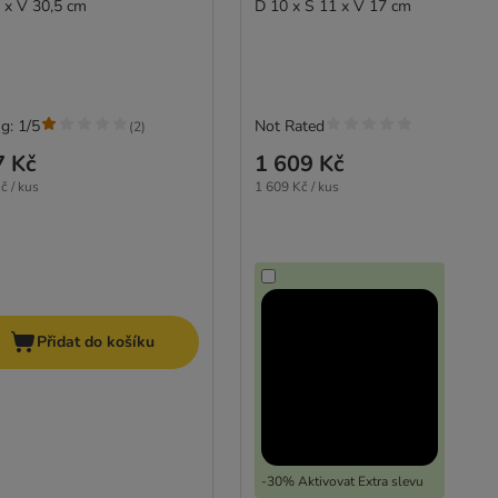
 x V 30,5 cm
D 10 x Š 11 x V 17 cm
g: 1/5
Not Rated
(
2
)
7 Kč
1 609 Kč
č / kus
1 609 Kč / kus
Přidat do košíku
-30% Aktivovat Extra slevu