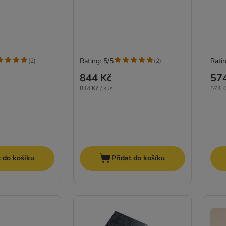
Rating: 5/5
Ratin
(
2
)
(
2
)
844 Kč
57
844 Kč / kus
574 K
t do košíku
Přidat do košíku