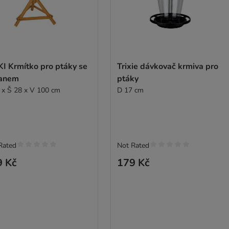
KI Krmítko pro ptáky se
Trixie dávkovač krmiva pro
janem
ptáky
 x Š 28 x V 100 cm
D 17 cm
Rated
Not Rated
9 Kč
179 Kč