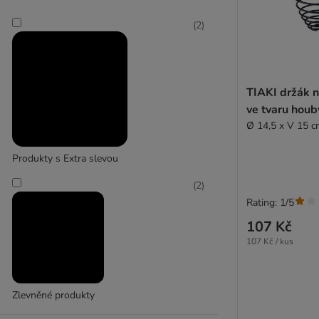
(
2
)
TIAKI
TIAKI držák n
ve tvaru houb
Ø 14,5 x V 15 
Produkty s Extra slevou
(
2
)
Rating: 1/5
107 Kč
107 Kč / kus
Zlevněné produkty