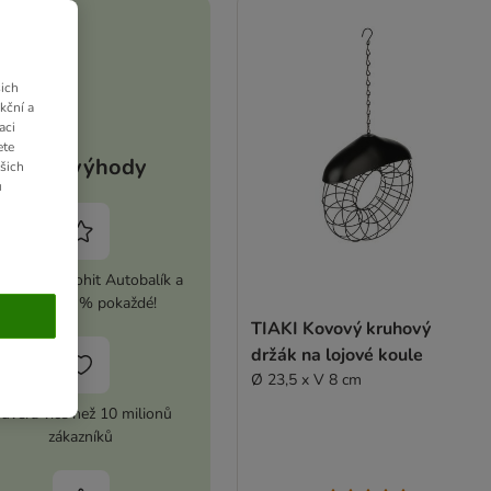
ich
kční a
aci
ete
Vaše výhody
ašich
u
ivujte si zoohit Autobalík a
ušetřete 5 % pokaždé!
TIAKI Kovový kruhový
držák na lojové koule
Ø 23,5 x V 8 cm
ůvěra více než 10 milionů
zákazníků