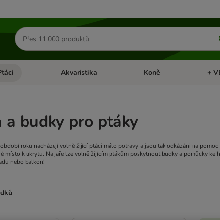
Hledat
produkty
Ptáci
Akvaristika
Koně
+ V
vřít menu: Malá zvířata
Otevřít menu: Ptáci
Otevřít menu: Akvaristika
Otevří
 a budky pro ptáky
bdobí roku nacházejí volně žijící ptáci málo potravy, a jsou tak odkázáni na pomoc 
é místo k úkrytu. Na jaře lze volně žijícím ptákům poskytnout budky a pomůcky ke hn
adu nebo balkon!
edků
ve been changed