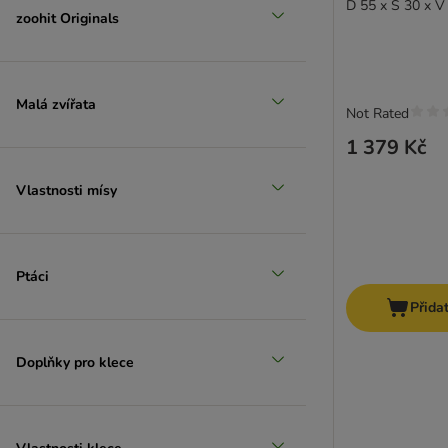
D 55 x Š 30 x V
zoohit Originals
Malá zvířata
Not Rated
1 379 Kč
Vlastnosti mísy
Ptáci
Přida
Doplňky pro klece