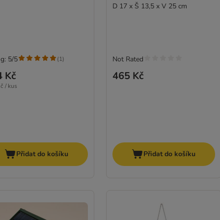
D 17 x Š 13,5 x V 25 cm
g: 5/5
Not Rated
(
1
)
4 Kč
465 Kč
č / kus
Přidat do košíku
Přidat do košíku