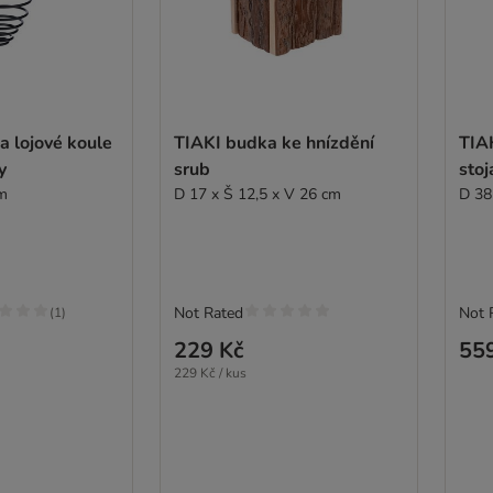
a lojové koule
TIAKI budka ke hnízdění
TIA
y
srub
sto
cm
D 17 x Š 12,5 x V 26 cm
D 38
Not Rated
Not 
(
1
)
229 Kč
55
229 Kč / kus