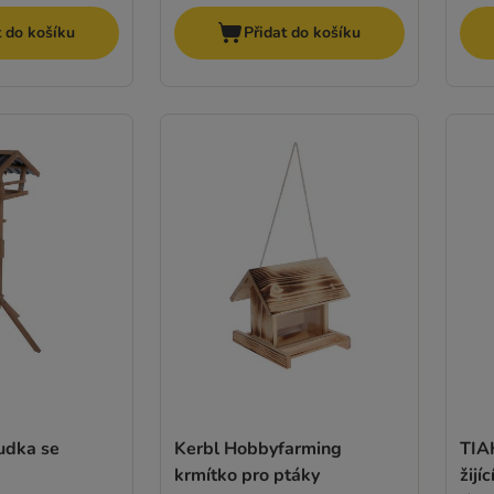
t do košíku
Přidat do košíku
udka se
Kerbl Hobbyfarming
TIAK
krmítko pro ptáky
žijí