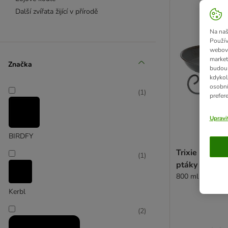
Další zvířata žijící v přírodě
Na naš
Použív
webový
market
Značka
budou 
kdykol
osobní
(
1
)
prefer
Upravi
BIRDFY
Trixie pítko 
(
1
)
ptáky k posta
800 ml / cca. Ø
Kerbl
(
2
)