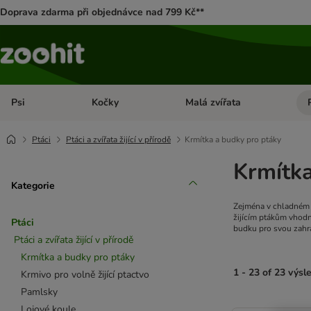
Doprava zdarma při objednávce nad 799 Kč**
Psi
Kočky
Malá zvířata
Otevřít menu: Psi
Otevřít menu: Kočky
Ote
Ptáci
Ptáci a zvířata žijící v přírodě
Krmítka a budky pro ptáky
Krmítka
Kategorie
Zejména v chladném o
žijícím ptákům vhodn
Ptáci
budku pro svou zahr
Ptáci a zvířata žijící v přírodě
Krmítka a budky pro ptáky
1 - 23 of 23 výsl
Krmivo pro volně žijící ptactvo
Pamlsky
product items ha
Lojové koule