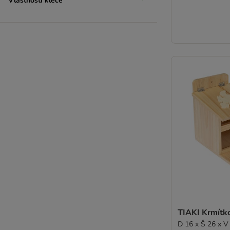
Vlastnosti klece
TIAKI Krmítko
D 16 x Š 26 x V