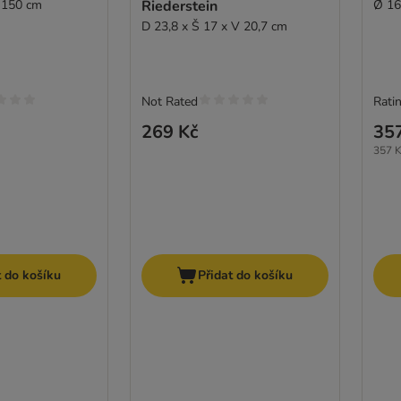
 150 cm
Riederstein
Ø 16
D 23,8 x Š 17 x V 20,7 cm
Not Rated
Ratin
269 Kč
35
357 K
t do košíku
Přidat do košíku