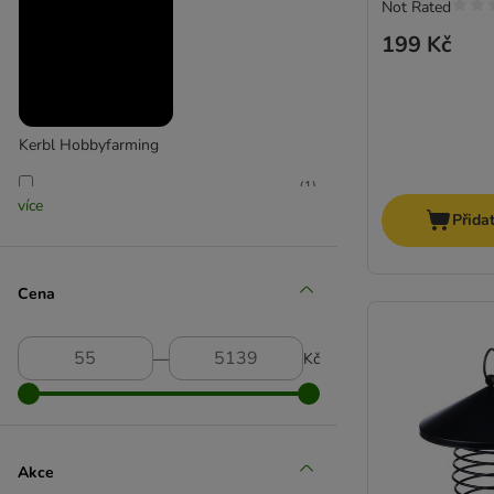
Not Rated
199 Kč
Kerbl Hobbyfarming
(
1
)
více
Přida
Kerbl Pet
Cena
(
1
)
―
Kč
Num'axes
Akce
(
14
)