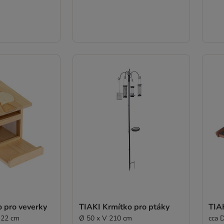
 pro veverky
TIAKI Krmítko pro ptáky
TIAK
 22 cm
Ø 50 x V 210 cm
cca 