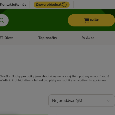
Kontaktujte nás
Znovu objednat
Košík
ET Dieta
Top značky
% Akce
t menu: Koně
Otevřít menu: + VET Dieta
Otevřít menu: Top znač
člověka. Budky pro ptáky jsou vhodné zejména k zajištění potravy a nabízí volně
ízdění. Prohlédněte si obchod pro ptáky na zoohit s a najděte si tu správnou
Nejprodávanější