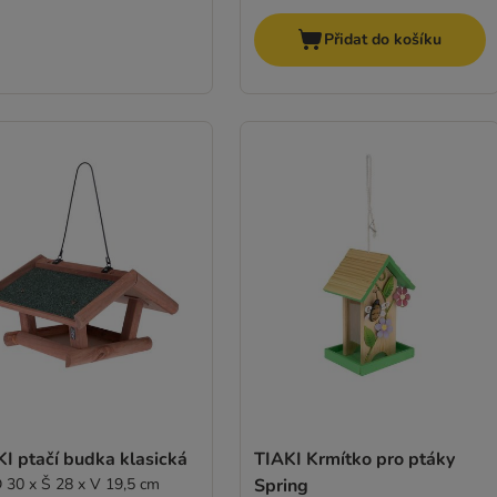
Přidat do košíku
I ptačí budka klasická
TIAKI Krmítko pro ptáky
D 30 x Š 28 x V 19,5 cm
Spring