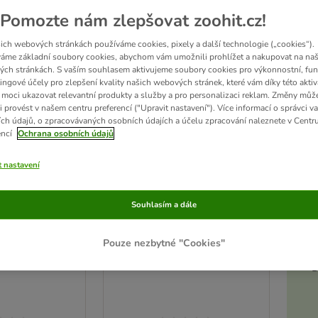
Pomozte nám zlepšovat zoohit.cz!
ich webových stránkách používáme cookies, pixely a další technologie („cookies“).
áme základní soubory cookies, abychom vám umožnili prohlížet a nakupovat na naš
ch stránkách. S vaším souhlasem aktivujeme soubory cookies pro výkonnostní, fun
ingové účely pro zlepšení kvality našich webových stránek, které vám díky této aktiv
moci ukazovat relevantní produkty a služby a pro personalizaci reklam. Změny můž
i provést v našem centru preferencí ("Upravit nastavení"). Více informací o správci v
ch údajů, o zpracovávaných osobních údajích a účelu zpracování naleznete v Centr
encí
Ochrana osobních údajů
t nastavení
Akt
Souhlasím a dále
a koupátko pro
Kerbl Pet konopná vlna
vení
30 g
Pouze nezbytné "Cookies"
 22 cm
D