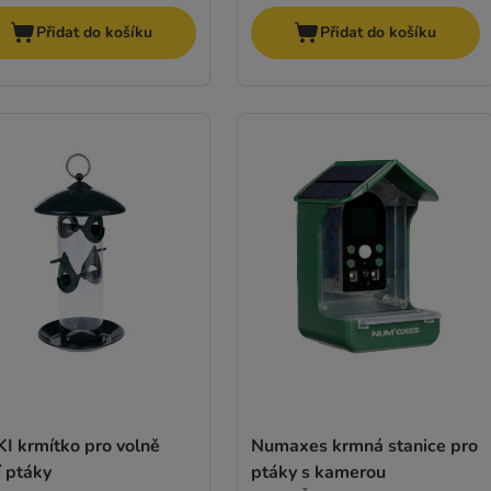
Přidat do košíku
Přidat do košíku
I krmítko pro volně
Numaxes krmná stanice pro
cí ptáky
ptáky s kamerou