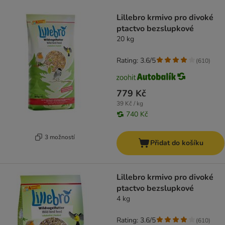
product items have been changed
Lillebro krmivo pro divoké
ptactvo bezslupkové
20 kg
Rating: 3.6/5
(
610
)
779 Kč
39 Kč / kg
740 Kč
3 možností
Přidat do košíku
Lillebro krmivo pro divoké
ptactvo bezslupkové
4 kg
Rating: 3.6/5
(
610
)