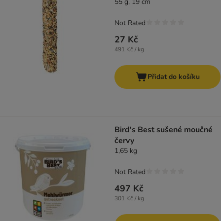
55 g, 19 cm
Not Rated
27 Kč
491 Kč / kg
Přidat do košíku
Bird's Best sušené moučné
červy
1,65 kg
Not Rated
497 Kč
301 Kč / kg