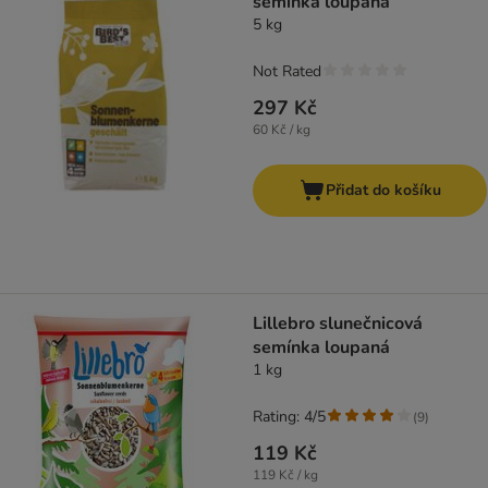
semínka loupaná
5 kg
Not Rated
297 Kč
60 Kč / kg
Přidat do košíku
Lillebro slunečnicová
semínka loupaná
1 kg
Rating: 4/5
(
9
)
119 Kč
119 Kč / kg