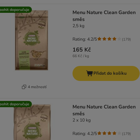
oohit doporučuje
Menu Nature Clean Garden
směs
2,5 kg
Rating: 4.2/5
(
179
)
165 Kč
66 Kč / kg
Přidat do košíku
4 možností
oohit doporučuje
Menu Nature Clean Garden
směs
2 x 10 kg
Rating: 4.2/5
(
179
)