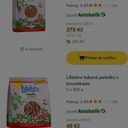
Rating: 3.4/5
(
38
)
jednotlivě
318 Kč
279 Kč
47 Kč / kg
265 Kč
4 možností
Přidat do košíku
Lillebro tukové peletky s
brusinkami
2 x 500 g
Rating: 3.4/5
(
38
)
jednotlivě
58 Kč
49 Kč