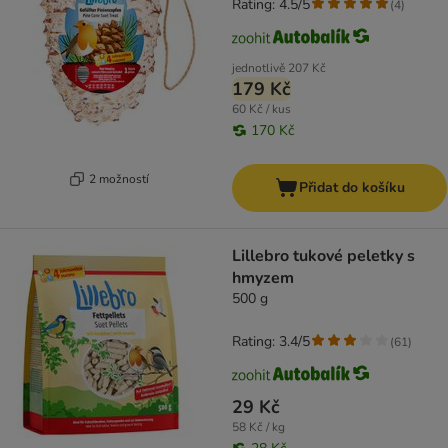
Rating: 4.5/5
(
4
)
jednotlivě
207 Kč
179 Kč
60 Kč / kus
170 Kč
2 možností
Přidat do košíku
Lillebro tukové peletky s
hmyzem
500 g
Rating: 3.4/5
(
61
)
29 Kč
58 Kč / kg