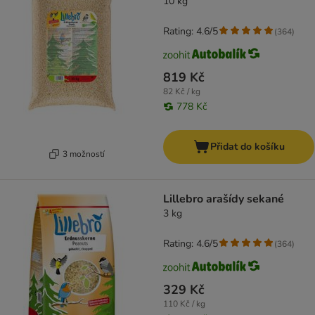
10 kg
Rating: 4.6/5
(
364
)
819 Kč
82 Kč / kg
778 Kč
Přidat do košíku
3 možností
Lillebro arašídy sekané
3 kg
Rating: 4.6/5
(
364
)
329 Kč
110 Kč / kg