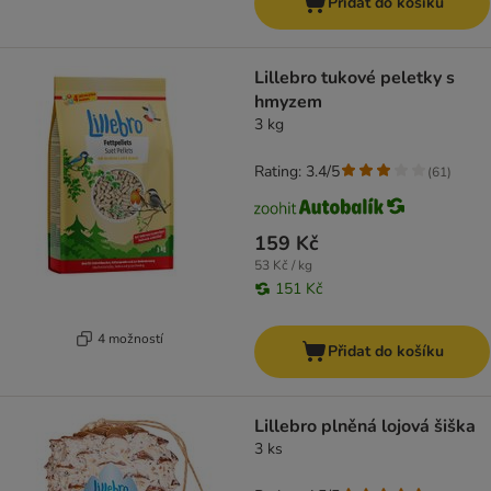
Přidat do košíku
Lillebro tukové peletky s
hmyzem
3 kg
Rating: 3.4/5
(
61
)
159 Kč
53 Kč / kg
151 Kč
4 možností
Přidat do košíku
Lillebro plněná lojová šiška
3 ks