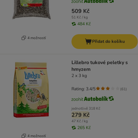
509 Kč
51 Kč / kg
484 Kč
4 možností
Přidat do košíku
Lillebro tukové peletky s
hmyzem
2 x 3 kg
Rating: 3.4/5
(
61
)
jednotlivě
318 Kč
279 Kč
47 Kč / kg
265 Kč
4 možností