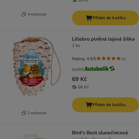
28 Kč
4 možností
Přidat do košíku
Lillebro plněná lojová šiška
1 ks
Rating: 4.5/5
(
4
)
69 Kč
66 Kč
Přidat do košíku
2 možností
Bird's Best slunečnicová