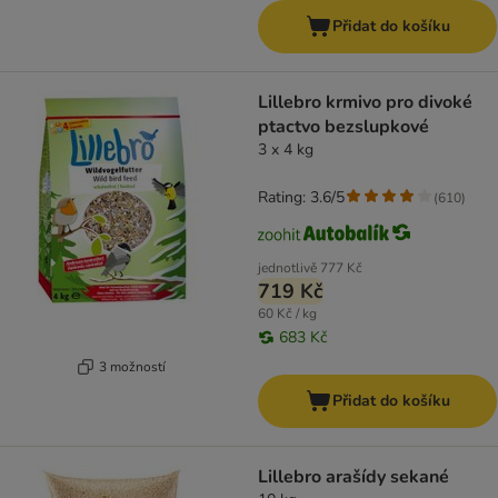
Přidat do košíku
Lillebro krmivo pro divoké
ptactvo bezslupkové
3 x 4 kg
Rating: 3.6/5
(
610
)
jednotlivě
777 Kč
719 Kč
60 Kč / kg
683 Kč
3 možností
Přidat do košíku
Lillebro arašídy sekané