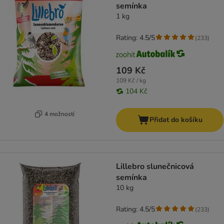
semínka
1 kg
Rating: 4.5/5
(
233
)
109 Kč
109 Kč / kg
104 Kč
4 možností
Přidat do košíku
Lillebro slunečnicová
semínka
10 kg
Rating: 4.5/5
(
233
)