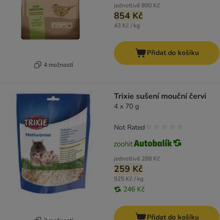
jednotlivě
890 Kč
854 Kč
43 Kč / kg
Přidat do košíku
4 možností
Trixie sušení mouční červi
4 x 70 g
Not Rated
jednotlivě
288 Kč
259 Kč
925 Kč / kg
246 Kč
Přidat do košíku