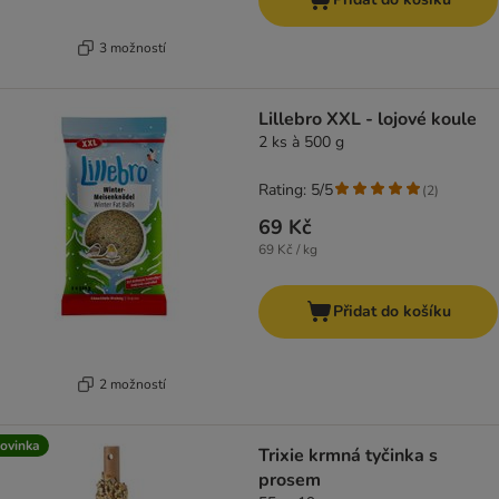
3 možností
Lillebro XXL - lojové koule
2 ks à 500 g
Rating: 5/5
(
2
)
69 Kč
69 Kč / kg
Přidat do košíku
2 možností
ovinka
Trixie krmná tyčinka s
prosem