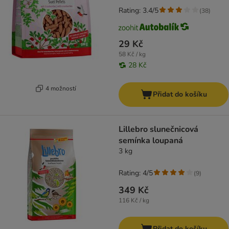
Rating: 3.4/5
(
38
)
29 Kč
58 Kč / kg
28 Kč
4 možností
Přidat do košíku
Lillebro slunečnicová
semínka loupaná
3 kg
Rating: 4/5
(
9
)
349 Kč
116 Kč / kg
Přidat do košíku