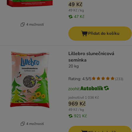
49 Kč
49 Kč / kg
47 Kč
4 možností
Přidat do košíku
Lillebro slunečnicová
semínka
20 kg
Rating: 4.5/5
(
233
)
jednotlivě
1 036 Kč
969 Kč
49 Kč / kg
921 Kč
4 možností