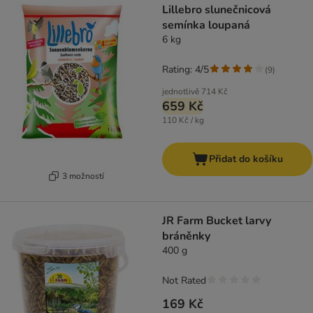
Lillebro slunečnicová
semínka loupaná
6 kg
Rating: 4/5
(
9
)
jednotlivě
714 Kč
659 Kč
110 Kč / kg
Přidat do košíku
3 možností
JR Farm Bucket larvy
bráněnky
400 g
Not Rated
169 Kč