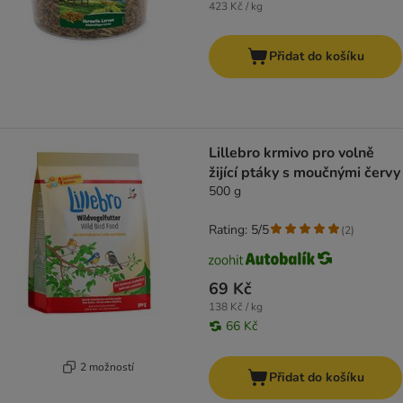
423 Kč / kg
Přidat do košíku
Lillebro krmivo pro volně
žijící ptáky s moučnými červy
500 g
Rating: 5/5
(
2
)
69 Kč
138 Kč / kg
66 Kč
2 možností
Přidat do košíku