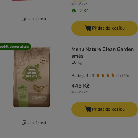
49 Kč / kg
47 Kč
4 možností
Přidat do košíku
oohit doporučuje
Menu Nature Clean Garden
směs
10 kg
Rating: 4.2/5
(
179
)
445 Kč
45 Kč / kg
Přidat do košíku
4 možností