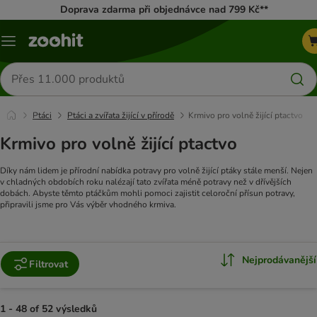
Doprava zdarma při objednávce nad 799 Kč**
Menu
Hledat
produkty
Ptáci
Ptáci a zvířata žijící v přírodě
Krmivo pro volně žijící ptactvo
Krmivo pro volně žijící ptactvo
Díky nám lidem je přírodní nabídka potravy pro volně žijící ptáky stále menší. Nejen
v chladných obdobích roku nalézají tato zvířata méně potravy než v dřívějších
dobách. Abyste těmto ptáčkům mohli pomoci zajistit celoroční přísun potravy,
připravili jsme pro Vás výběr vhodného krmiva.
Nejprodávanější
Filtrovat
1 - 48 of 52 výsledků