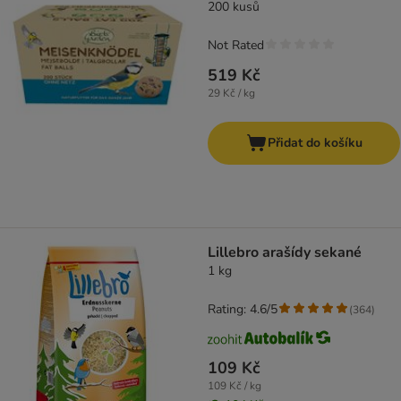
200 kusů
Not Rated
519 Kč
29 Kč / kg
Přidat do košíku
Lillebro arašídy sekané
1 kg
Rating: 4.6/5
(
364
)
109 Kč
109 Kč / kg