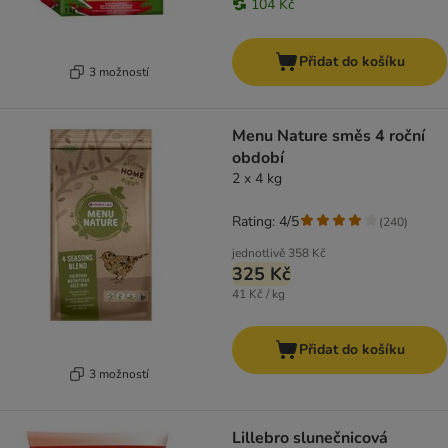
104 Kč
Přidat do košíku
3 možností
Menu Nature směs 4 roční
období
2 x 4 kg
Rating: 4/5
(
240
)
jednotlivě
358 Kč
325 Kč
41 Kč / kg
Přidat do košíku
3 možností
Lillebro slunečnicová