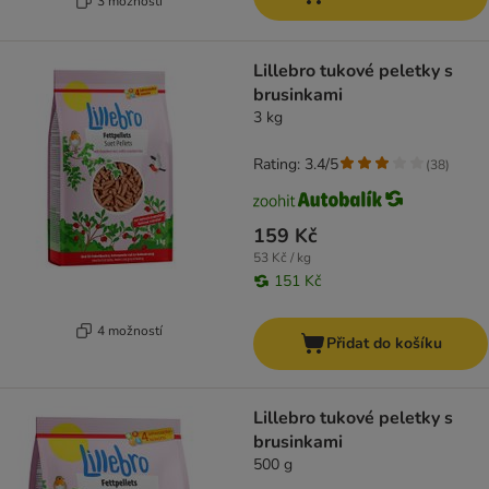
3 možností
Lillebro tukové peletky s
brusinkami
3 kg
Rating: 3.4/5
(
38
)
159 Kč
53 Kč / kg
151 Kč
4 možností
Přidat do košíku
Lillebro tukové peletky s
brusinkami
500 g