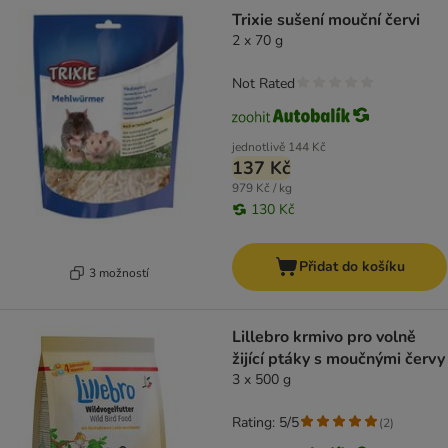
Trixie sušení mouční červi
2 x 70 g
Not Rated
jednotlivě
144 Kč
137 Kč
979 Kč / kg
130 Kč
Přidat do košíku
3 možností
Lillebro krmivo pro volně
žijící ptáky s moučnými červy
3 x 500 g
Rating: 5/5
(
2
)