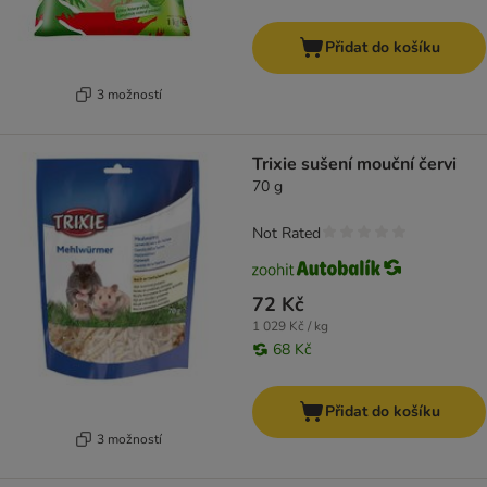
Přidat do košíku
3 možností
Trixie sušení mouční červi
70 g
Not Rated
72 Kč
1 029 Kč / kg
68 Kč
Přidat do košíku
3 možností