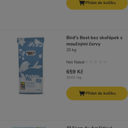
Přidat do košíku
Bird's Best bez skořápek s
moučnými červy
20 kg
Not Rated
659 Kč
33 Kč / kg
Přidat do košíku