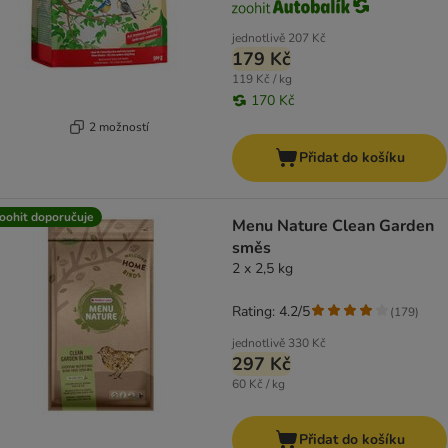
jednotlivě
207 Kč
179 Kč
119 Kč / kg
170 Kč
2 možností
Přidat do košíku
oohit doporučuje
Menu Nature Clean Garden
směs
2 x 2,5 kg
Rating: 4.2/5
(
179
)
jednotlivě
330 Kč
297 Kč
60 Kč / kg
Přidat do košíku