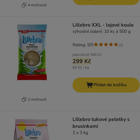
4 možností
Lillebro XXL - lojové koule
výhodné balení: 10 ks à 500 g
Rating: 5/5
(
2
)
jednotlivě
345 Kč
299 Kč
60 Kč / kg
Přidat do košíku
2 možností
Lillebro tukové peletky s
brusinkami
2 x 3 kg