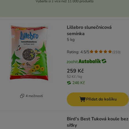
Vyberte si z více než 11 000 produktů
Lillebro slunečnicová
semínka
5 kg
Rating: 4.5/5
(
233
)
259 Kč
52 Kč / kg
246 Kč
4 možností
Přidat do košíku
Bird's Best Tuková koule bez
síťky