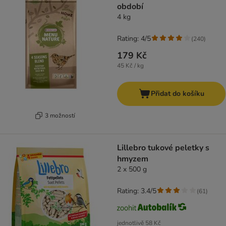
období
4 kg
Rating: 4/5
(
240
)
179 Kč
45 Kč / kg
Přidat do košíku
3 možností
Lillebro tukové peletky s
hmyzem
2 x 500 g
Rating: 3.4/5
(
61
)
jednotlivě
58 Kč