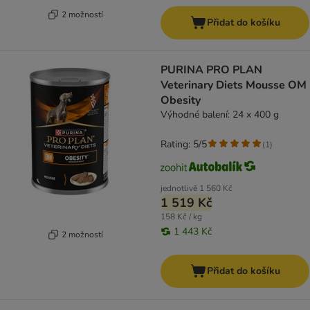
2 možností
Přidat do košíku
PURINA PRO PLAN
Veterinary Diets Mousse OM
Obesity
Výhodné balení: 24 x 400 g
Rating: 5/5
(
1
)
jednotlivě
1 560 Kč
1 519 Kč
158 Kč / kg
1 443 Kč
2 možností
Přidat do košíku