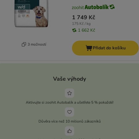
1 749 Kč
175 Kč / kg
1 662 Kč
3 možností
Přidat do košíku
Vaše výhody
Aktivujte si zoohit Autobalík a ušetřete 5 % pokaždé!
Důvěra více než 10 milionů zákazníků