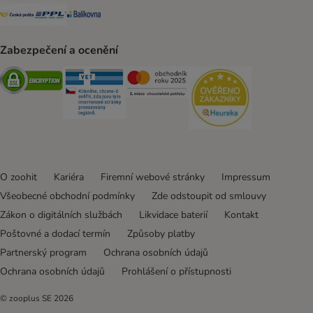
Česká pošta Shipping Method
PPL Shipping Method
Balíkovna Shipping Method
Zabezpečení a ocenění
Security
Security
Security
Security
O zoohit
Kariéra
Firemní webové stránky
Impressum
Všeobecné obchodní podmínky
Zde odstoupit od smlouvy
Zákon o digitálních službách
Likvidace baterií
Kontakt
Poštovné a dodací termín
Způsoby platby
Partnerský program
Ochrana osobních údajů
Ochrana osobních údajů
Prohlášení o přístupnosti
© zooplus SE
2026