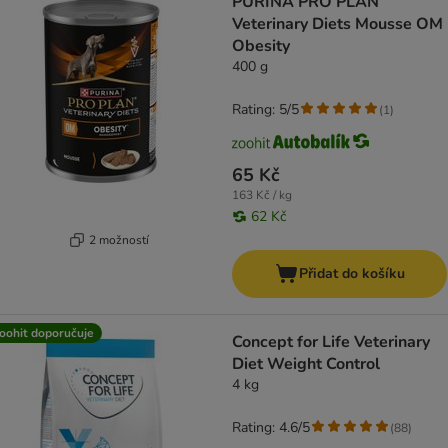
PURINA PRO PLAN
Veterinary Diets Mousse OM
Obesity
400 g
Rating: 5/5
(
1
)
65 Kč
163 Kč / kg
62 Kč
2 možností
Přidat do košíku
oohit doporučuje
Concept for Life Veterinary
Diet Weight Control
4 kg
Rating: 4.6/5
(
88
)