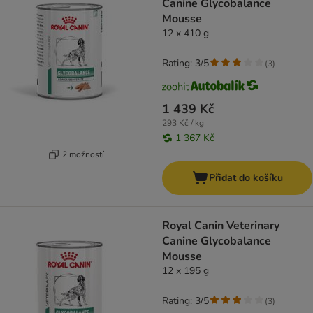
Canine Glycobalance
Mousse
12 x 410 g
Rating: 3/5
(
3
)
1 439 Kč
293 Kč / kg
1 367 Kč
2 možností
Přidat do košíku
Royal Canin Veterinary
Canine Glycobalance
Mousse
12 x 195 g
Rating: 3/5
(
3
)