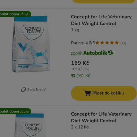
oohit doporučuje
Concept for Life Veterinary
Diet Weight Control
1 kg
Rating: 4.6/5
(
88
)
169 Kč
169 Kč / kg
161 Kč
4 možností
Přidat do košíku
oohit doporučuje
Concept for Life Veterinary
Diet Weight Control
2 x 12 kg