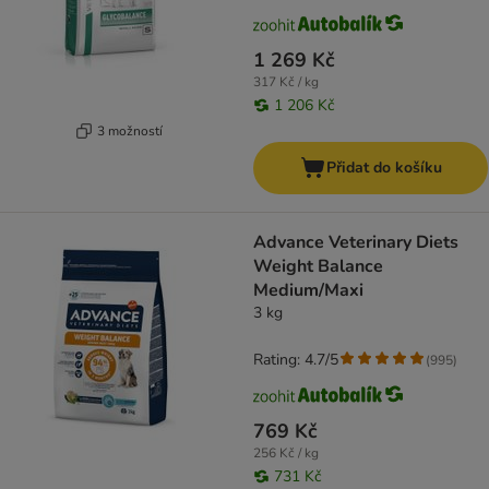
1 269 Kč
317 Kč / kg
1 206 Kč
3 možností
Přidat do košíku
Advance Veterinary Diets
Weight Balance
Medium/Maxi
3 kg
Rating: 4.7/5
(
995
)
769 Kč
256 Kč / kg
731 Kč