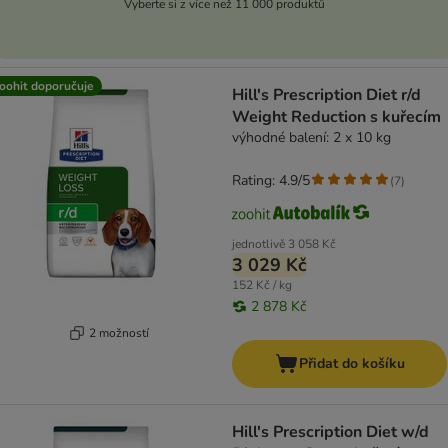
Vyberte si z více než 11 000 produktů
oohit doporučuje
Hill's Prescription Diet r/d
Weight Reduction s kuřecím
výhodné balení: 2 x 10 kg
Rating: 4.9/5
(
7
)
jednotlivě
3 058 Kč
3 029 Kč
152 Kč / kg
2 878 Kč
2 možností
Přidat do košíku
Hill's Prescription Diet w/d