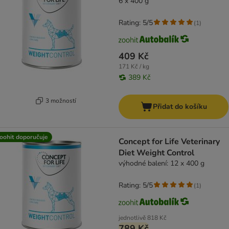
6 x 400 g
Rating: 5/5
(
1
)
409 Kč
171 Kč / kg
389 Kč
3 možností
Přidat do košíku
oohit doporučuje
Concept for Life Veterinary
Diet Weight Control
výhodné balení: 12 x 400 g
Rating: 5/5
(
1
)
jednotlivě
818 Kč
789 Kč