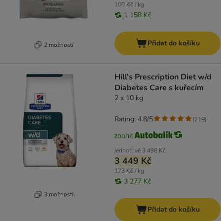
100 Kč / kg
1 158 Kč
Přidat do košíku
2 možností
Hill's Prescription Diet w/d
Diabetes Care s kuřecím
2 x 10 kg
Rating: 4.8/5
(
219
)
jednotlivě
3 498 Kč
3 449 Kč
173 Kč / kg
3 277 Kč
3 možností
Přidat do košíku