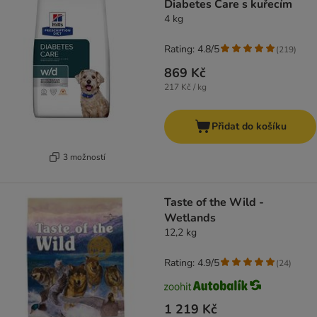
Diabetes Care s kuřecím
4 kg
Rating: 4.8/5
(
219
)
869 Kč
217 Kč / kg
Přidat do košíku
3 možností
Taste of the Wild -
Wetlands
12,2 kg
Rating: 4.9/5
(
24
)
1 219 Kč