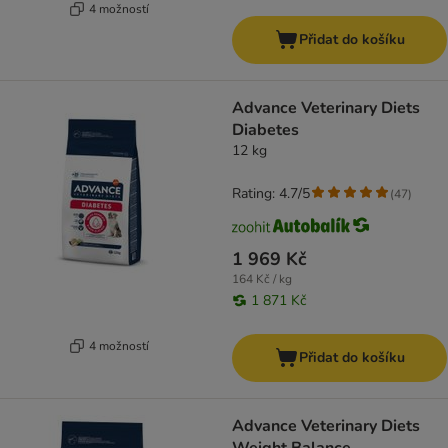
4 možností
Přidat do košíku
Advance Veterinary Diets
Diabetes
12 kg
Rating: 4.7/5
(
47
)
1 969 Kč
164 Kč / kg
1 871 Kč
4 možností
Přidat do košíku
Advance Veterinary Diets