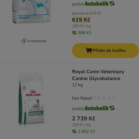
jednotlivě
676 Kč
619 Kč
155 Kč / kg
588 Kč
4 možností
Přidat do košíku
Royal Canin Veterinary
Canine Glycobalance
12 kg
Not Rated
2 739 Kč
228 Kč / kg
2 602 Kč