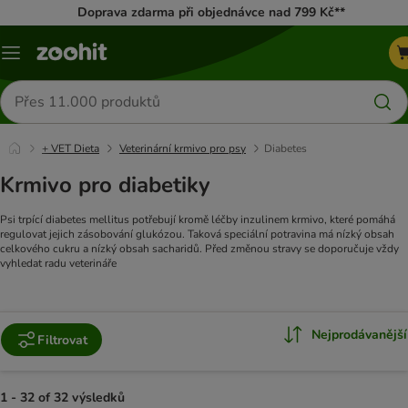
Doprava zdarma při objednávce nad 799 Kč**
Menu
Hledat
produkty
+ VET Dieta
Veterinární krmivo pro psy
Diabetes
Krmivo pro diabetiky
Psi trpící diabetes mellitus potřebují kromě léčby inzulinem krmivo, které pomáhá
regulovat jejich zásobování glukózou. Taková speciální potravina má nízký obsah
celkového cukru a nízký obsah sacharidů. Před změnou stravy se doporučuje vždy
vyhledat radu veterináře
Nejprodávanější
Filtrovat
1 - 32 of 32 výsledků