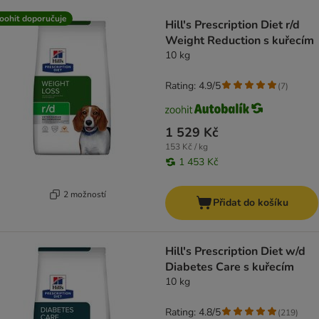
product items have been changed
oohit doporučuje
Hill's Prescription Diet r/d
Weight Reduction s kuřecím
10 kg
Rating: 4.9/5
(
7
)
1 529 Kč
153 Kč / kg
1 453 Kč
2 možností
Přidat do košíku
Hill's Prescription Diet w/d
Diabetes Care s kuřecím
10 kg
Rating: 4.8/5
(
219
)