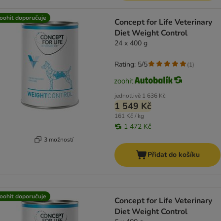
oohit doporučuje
Concept for Life Veterinary
Diet Weight Control
24 x 400 g
Rating: 5/5
(
1
)
jednotlivě
1 636 Kč
1 549 Kč
161 Kč / kg
1 472 Kč
3 možností
Přidat do košíku
oohit doporučuje
Concept for Life Veterinary
Diet Weight Control