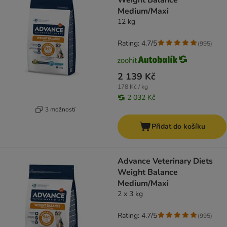
Weight Balance
Medium/Maxi
12 kg
Rating: 4.7/5
(
995
)
2 139 Kč
178 Kč / kg
2 032 Kč
3 možností
Přidat do košíku
Advance Veterinary Diets
Weight Balance
Medium/Maxi
2 x 3 kg
Rating: 4.7/5
(
995
)