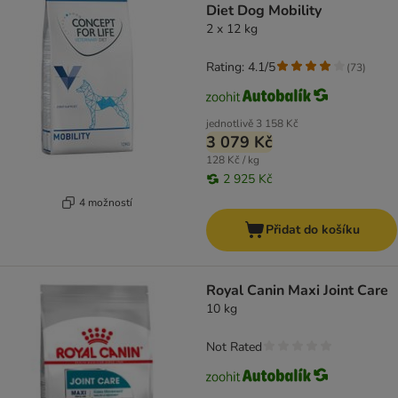
Diet Dog Mobility
2 x 12 kg
Rating: 4.1/5
(
73
)
jednotlivě
3 158 Kč
3 079 Kč
128 Kč / kg
2 925 Kč
4 možností
Přidat do košíku
Royal Canin Maxi Joint Care
10 kg
Not Rated