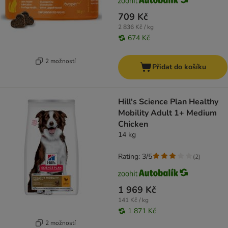
709 Kč
2 836 Kč / kg
674 Kč
2 možností
Přidat do košíku
Hill's Science Plan Healthy
Mobility Adult 1+ Medium
Chicken
14 kg
Rating: 3/5
(
2
)
1 969 Kč
141 Kč / kg
1 871 Kč
2 možností