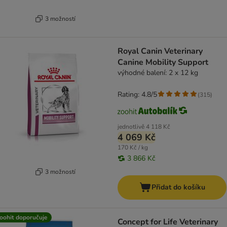
3 možností
Royal Canin Veterinary
Canine Mobility Support
výhodné balení: 2 x 12 kg
Rating: 4.8/5
(
315
)
jednotlivě
4 118 Kč
4 069 Kč
170 Kč / kg
3 866 Kč
3 možností
Přidat do košíku
oohit doporučuje
Concept for Life Veterinary