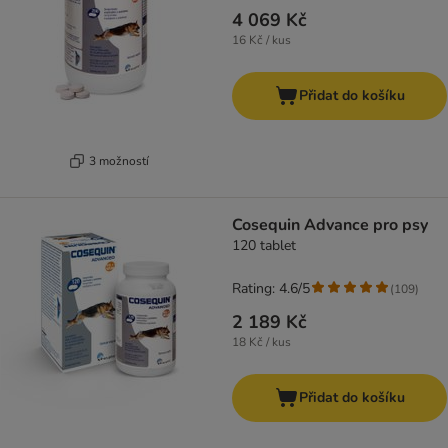
4 069 Kč
16 Kč / kus
Přidat do košíku
3 možností
Cosequin Advance pro psy
120 tablet
Rating: 4.6/5
(
109
)
2 189 Kč
18 Kč / kus
Přidat do košíku