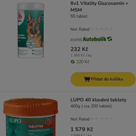
8v1 Vitality Glucosamin +
MSM
55 tablet
Not Rated
232 Kč
1 365 Kč / kg
220 Kč
Přidat do košíku
LUPO 40 kloubní tablety
400g ( cca 200 tablet)
Not Rated
1 579 Kč
3 948 Kč / kg