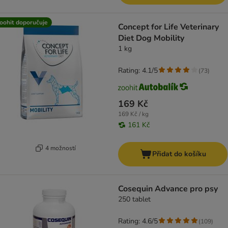
oohit doporučuje
Concept for Life Veterinary
Diet Dog Mobility
1 kg
Rating: 4.1/5
(
73
)
169 Kč
169 Kč / kg
161 Kč
4 možností
Přidat do košíku
Cosequin Advance pro psy
250 tablet
Rating: 4.6/5
(
109
)