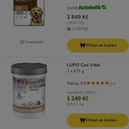
2 849 Kč
178 Kč / kg
2 707 Kč
5 možností
Přidat do košíku
LUPO Cox Vital
2 x 675 g
Rating: 5/5
(
14
)
jednotlivě
1 288 Kč
1 249 Kč
925 Kč / kg
Přidat do košíku