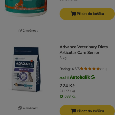
Přidat do košíku
2 možností
Advance Veterinary Diets
Articular Care Senior
3 kg
Rating: 4.6/5
(
110
)
724 Kč
241 Kč / kg
688 Kč
4 možností
Přidat do košíku