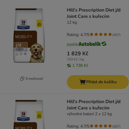
product items have been changed
Hill's Prescription Diet j/d
Joint Care s kuřecím
12 kg
Rating: 4.7/5
(
687
)
1 829 Kč
153 Kč / kg
1 738 Kč
5 možností
Přidat do košíku
Hill's Prescription Diet j/d
Joint Care s kuřecím
výhodné balení 2 x 12 kg
Rating: 4.7/5
(
687
)