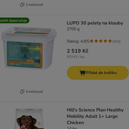
2 možností
oohit doporučuje
LUPO 30 pelety na klouby
2700 g
Rating: 4.9/5
(
603
)
2 519 Kč
933 Kč / kg
Přidat do košíku
4 možností
Hill's Science Plan Healthy
Mobility Adult 1+ Large
Chicken
14 kg