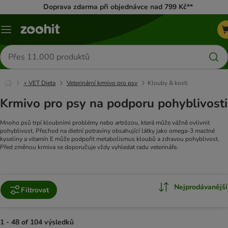
Doprava zdarma při objednávce nad 799 Kč**
Menu
Hledat
produkty
+ VET Dieta
Veterinární krmivo pro psy
Klouby & kosti
Krmivo pro psy na podporu pohyblivosti
Mnoho psů trpí kloubními problémy nebo artrózou, která může vážně ovlivnit
pohyblivost. Přechod na dietní potraviny obsahující látky jako omega-3 mastné
kyseliny a vitamín E může podpořit metabolismus kloubů a zdravou pohyblivost.
Před změnou krmiva se doporučuje vždy vyhledat radu veterináře.
Nejprodávanější
Filtrovat
1 - 48 of 104 výsledků