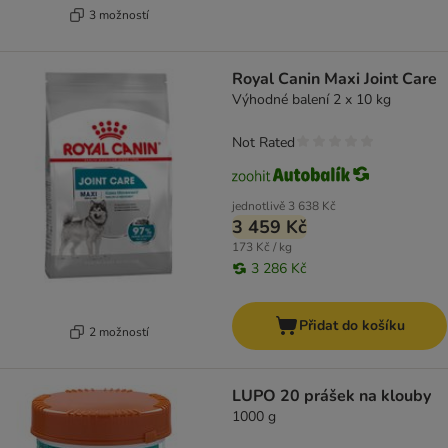
3 možností
Royal Canin Maxi Joint Care
Výhodné balení 2 x 10 kg
Not Rated
jednotlivě
3 638 Kč
3 459 Kč
173 Kč / kg
3 286 Kč
Přidat do košíku
2 možností
LUPO 20 prášek na klouby
1000 g