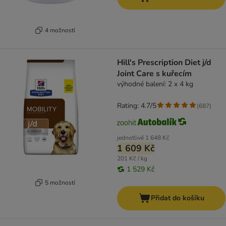
4 možností
Hill's Prescription Diet j/d
Joint Care s kuřecím
výhodné balení: 2 x 4 kg
Rating: 4.7/5
(
687
)
jednotlivě
1 648 Kč
1 609 Kč
201 Kč / kg
1 529 Kč
5 možností
Přidat do košíku