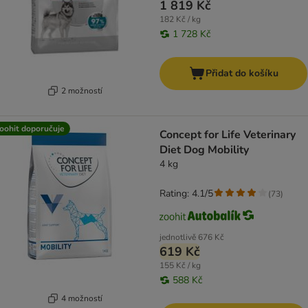
1 819 Kč
182 Kč / kg
1 728 Kč
Přidat do košíku
2 možností
oohit doporučuje
Concept for Life Veterinary
Diet Dog Mobility
4 kg
Rating: 4.1/5
(
73
)
jednotlivě
676 Kč
619 Kč
155 Kč / kg
588 Kč
4 možností