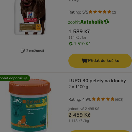
Rating: 5/5
(
2
)
1 589 Kč
114 Kč / kg
1 510 Kč
2 možností
Přidat do košíku
oohit doporučuje
LUPO 30 pelety na klouby
2 x 1100 g
Rating: 4.9/5
(
603
)
jednotlivě
2 498 Kč
2 459 Kč
1 118 Kč / kg