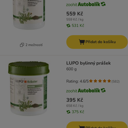
559 Kč
559 Kč / kg
531 Kč
Přidat do košíku
2 možností
LUPO bylinný prášek
600 g
Rating: 4.6/5
(
582
)
395 Kč
658 Kč / kg
375 Kč