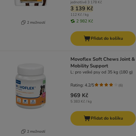
jednotlivě
3 178 Kč
3 139 Kč
112 Kč / kg
2 982 Kč
2 možností
Přidat do košíku
Movoflex Soft Chews Joint &
Mobility Support
L: pro velké psy od 35 kg (180 g)
Rating: 4.2/5
(
6
)
969 Kč
5 383 Kč / kg
Přidat do košíku
2 možností