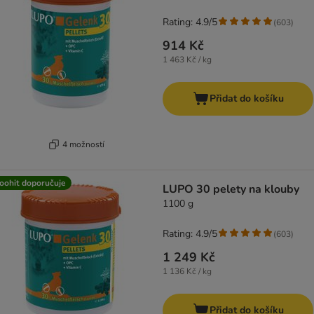
Rating: 4.9/5
(
603
)
914 Kč
1 463 Kč / kg
Přidat do košíku
4 možností
oohit doporučuje
LUPO 30 pelety na klouby
1100 g
Rating: 4.9/5
(
603
)
1 249 Kč
1 136 Kč / kg
Přidat do košíku