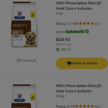
Hill's Prescription Diet j/d
Joint Care s kuřecím
4 kg
Rating: 4.7/5
(
687
)
824 Kč
206 Kč / kg
783 Kč
5 možností
Přidat do košíku
Hill's Prescription Diet j/d
Joint Care s kuřecím
16 kg
Rating: 4.7/5
(
687
)