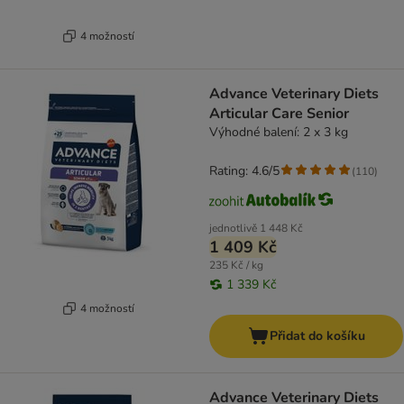
4 možností
Advance Veterinary Diets
Articular Care Senior
Výhodné balení: 2 x 3 kg
Rating: 4.6/5
(
110
)
jednotlivě
1 448 Kč
1 409 Kč
235 Kč / kg
1 339 Kč
4 možností
Přidat do košíku
Advance Veterinary Diets