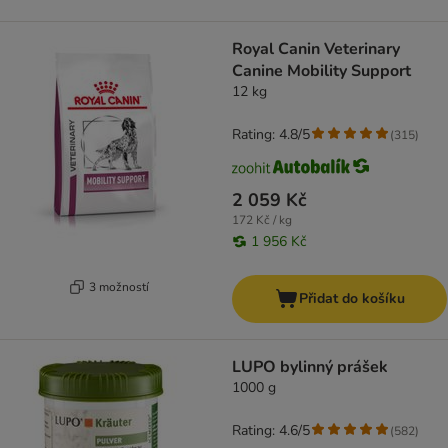
Royal Canin Veterinary
Canine Mobility Support
12 kg
Rating: 4.8/5
(
315
)
2 059 Kč
172 Kč / kg
1 956 Kč
3 možností
Přidat do košíku
LUPO bylinný prášek
1000 g
Rating: 4.6/5
(
582
)