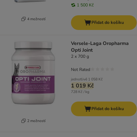
1 500 Kč
4 možností
Přidat do košíku
Versele-Laga Oropharma
Opti Joint
2 x 700 g
Not Rated
jednotlivě
1 058 Kč
1 019 Kč
728 Kč / kg
Přidat do košíku
2 možností