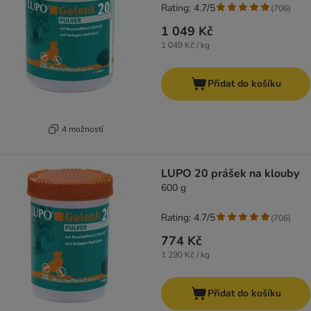
Rating: 4.7/5
(
706
)
1 049 Kč
1 049 Kč / kg
Přidat do košíku
4 možností
LUPO 20 prášek na klouby
600 g
Rating: 4.7/5
(
706
)
774 Kč
1 290 Kč / kg
Přidat do košíku