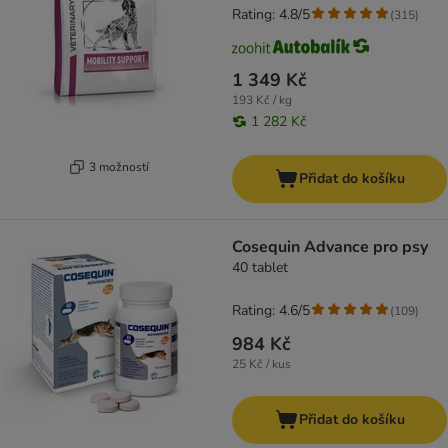
Rating: 4.8/5
(
315
)
1 349 Kč
193 Kč / kg
1 282 Kč
3 možností
Přidat do košíku
Cosequin Advance pro psy
40 tablet
Rating: 4.6/5
(
109
)
984 Kč
25 Kč / kus
Přidat do košíku