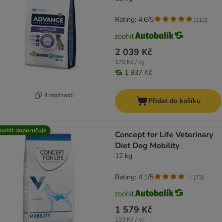
Rating: 4.6/5
(
110
)
2 039 Kč
170 Kč / kg
1 937 Kč
4 možností
Přidat do košíku
oohit doporučuje
Concept for Life Veterinary
Diet Dog Mobility
12 kg
Rating: 4.1/5
(
73
)
1 579 Kč
132 Kč / kg