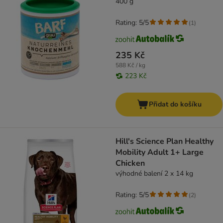
400 g
Rating: 5/5
(
1
)
235 Kč
588 Kč / kg
223 Kč
Přidat do košíku
Hill's Science Plan Healthy
Mobility Adult 1+ Large
Chicken
výhodné balení 2 x 14 kg
Rating: 5/5
(
2
)