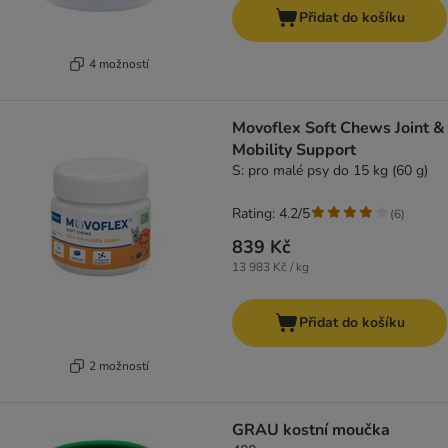
Přidat do košíku
4 možností
Movoflex Soft Chews Joint &
Mobility Support
S: pro malé psy do 15 kg (60 g)
Rating: 4.2/5
(
6
)
839 Kč
13 983 Kč / kg
Přidat do košíku
2 možností
GRAU kostní moučka