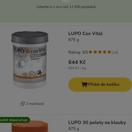
Vyberte si z více než 11 000 produktů
LUPO Cox Vital
675 g
Rating: 5/5
(
14
)
644 Kč
954 Kč / kg
Přidat do košíku
2 možností
oohit doporučuje
LUPO 30 pelety na klouby
675 g