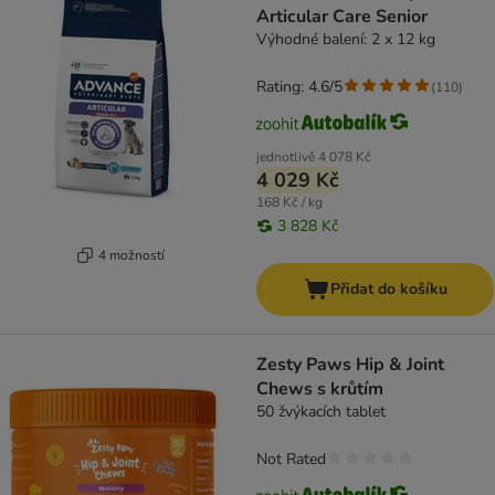
Articular Care Senior
Výhodné balení: 2 x 12 kg
Rating: 4.6/5
(
110
)
jednotlivě
4 078 Kč
4 029 Kč
168 Kč / kg
3 828 Kč
4 možností
Přidat do košíku
Zesty Paws Hip & Joint
Chews s krůtím
50 žvýkacích tablet
Not Rated