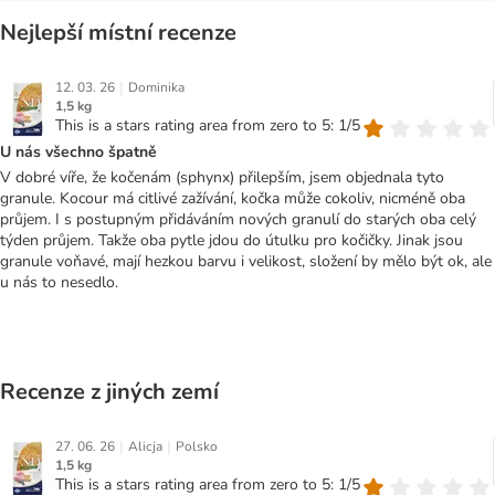
Nejlepší místní recenze
|
12. 03. 26
Dominika
1,5 kg
This is a stars rating area from zero to 5: 1/5
U nás všechno špatně
V dobré víře, že kočenám (sphynx) přilepším, jsem objednala tyto
granule. Kocour má citlivé zažívání, kočka může cokoliv, nicméně oba
průjem. I s postupným přidáváním nových granulí do starých oba celý
týden průjem. Takže oba pytle jdou do útulku pro kočičky. Jinak jsou
granule voňavé, mají hezkou barvu i velikost, složení by mělo být ok, ale
u nás to nesedlo.
Recenze z jiných zemí
|
|
27. 06. 26
Alicja
Polsko
1,5 kg
This is a stars rating area from zero to 5: 1/5