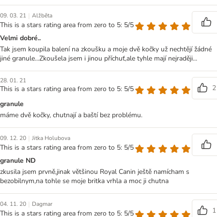
|
09. 03. 21
Alžběta
This is a stars rating area from zero to 5: 5/5
Velmi dobré..
Tak jsem koupila balení na zkoušku a moje dvě kočky už nechtějí žádné
jiné granule...Zkoušela jsem i jinou příchuť,ale tyhle mají nejraději...
28. 01. 21
2
This is a stars rating area from zero to 5: 5/5
granule
máme dvě kočky, chutnají a baští bez problému.
|
09. 12. 20
Jitka Holubova
This is a stars rating area from zero to 5: 5/5
granule ND
zkusila jsem prvně,jinak většinou Royal Canin ještě namícham s
bezobilnym,na tohle se moje britka vrhla a moc ji chutna
|
04. 11. 20
Dagmar
1
This is a stars rating area from zero to 5: 5/5