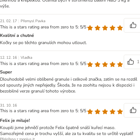
zvěřinou a křepelkou. Ocenila bych v sortimentu balení N&D 5 kg a
výše.
|
21. 02. 17
Přemysl Pavka
This is a stars rating area from zero to 5: 5/5
Kvalitní a chutné
Kočky se po těchto granulích mohou utlouct.
|
12. 12. 16
Vlaďka
1
This is a stars rating area from zero to 5: 5/5
Super
Dlouhodobě velmi oblíbené granule i celkově značka, zatím se na rozdíl
od spousty jiných nepřejedly. Škoda, že na zoohitu nejsou k dispozici i
bezobilné verze granulí tohoto výrobce.
31. 10. 16
This is a stars rating area from zero to 5: 5/5
Felix je miluje!
Koupili jsme jehněčí protože Felix špatně snáší kuřecí maso.
Samozřejmě cena je trochu vyšší, ale za tu kvalitu se to určitě vyplatí!
Přeloženo z zooplus.it