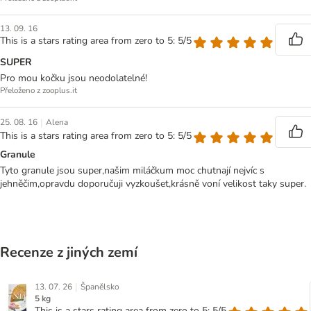
13. 09. 16
This is a stars rating area from zero to 5: 5/5
SUPER
Pro mou kočku jsou neodolatelné!
Přeloženo z zooplus.it
|
25. 08. 16
Alena
This is a stars rating area from zero to 5: 5/5
Granule
Tyto granule jsou super,našim miláčkum moc chutnají nejvíc s
jehněčim,opravdu doporučuji vyzkoušet,krásně voní velikost taky super.
Recenze z jiných zemí
|
13. 07. 26
Španělsko
5 kg
This is a stars rating area from zero to 5: 5/5