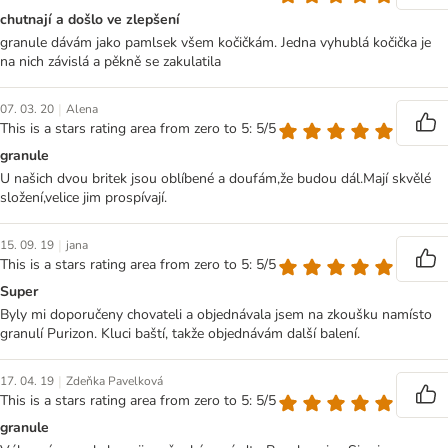
chutnají a došlo ve zlepšení
granule dávám jako pamlsek všem kočičkám. Jedna vyhublá kočička je
na nich závislá a pěkně se zakulatila
|
07. 03. 20
Alena
This is a stars rating area from zero to 5: 5/5
granule
U našich dvou britek jsou oblíbené a doufám,že budou dál.Mají skvělé
složení,velice jim prospívají.
|
15. 09. 19
jana
This is a stars rating area from zero to 5: 5/5
Super
Byly mi doporučeny chovateli a objednávala jsem na zkoušku namísto
granulí Purizon. Kluci baští, takže objednávám další balení.
|
17. 04. 19
Zdeňka Pavelková
This is a stars rating area from zero to 5: 5/5
granule