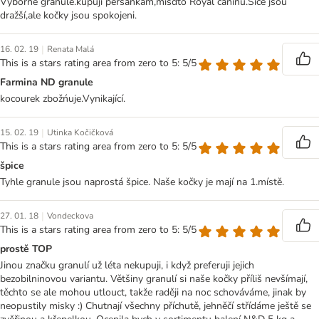
Výborné granule.kupuji peršankám,mísdto Royal caninu.Sice jsou
dražší,ale kočky jsou spokojeni.
|
16. 02. 19
Renata Malá
This is a stars rating area from zero to 5: 5/5
Farmina ND granule
kocourek zbožńuje.Vynikající.
|
15. 02. 19
Utinka Kočičková
This is a stars rating area from zero to 5: 5/5
špice
Tyhle granule jsou naprostá špice. Naše kočky je mají na 1.místě.
|
27. 01. 18
Vondeckova
This is a stars rating area from zero to 5: 5/5
prostě TOP
Jinou značku granulí už léta nekupuji, i když preferuji jejich
bezobilninovou variantu. Většiny granulí si naše kočky příliš nevšímají,
těchto se ale mohou utlouct, takže raději na noc schováváme, jinak by
neopustily misky :) Chutnají všechny příchutě, jehněčí střídáme ještě se