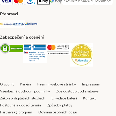
PLATBA PŘEDEM
DOBÍRKA
PLATBA PŘEDEM Payment Met
DOBÍRKA Pa
Visa Payment Method
Mastercard Payment Method
PayPal Payment Method
Apple pay Payment Method
GooglePay Payment Method
Přepravci
Česká pošta Shipping Method
PPL Shipping Method
Balíkovna Shipping Method
Zabezpečení a ocenění
Security
Security
Security
Security
O zoohit
Kariéra
Firemní webové stránky
Impressum
Všeobecné obchodní podmínky
Zde odstoupit od smlouvy
Zákon o digitálních službách
Likvidace baterií
Kontakt
Poštovné a dodací termín
Způsoby platby
Partnerský program
Ochrana osobních údajů