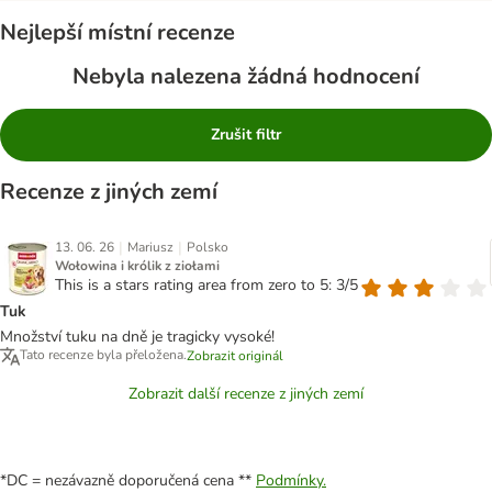
Nejlepší místní recenze
Nebyla nalezena žádná hodnocení
Zrušit filtr
Recenze z jiných zemí
|
|
13. 06. 26
Mariusz
Polsko
Wołowina i królik z ziołami
This is a stars rating area from zero to 5: 3/5
Tuk
Množství tuku na dně je tragicky vysoké!
Tato recenze byla přeložena.
Zobrazit originál
Zobrazit další recenze z jiných zemí
*DC = nezávazně doporučená cena **
Podmínky.