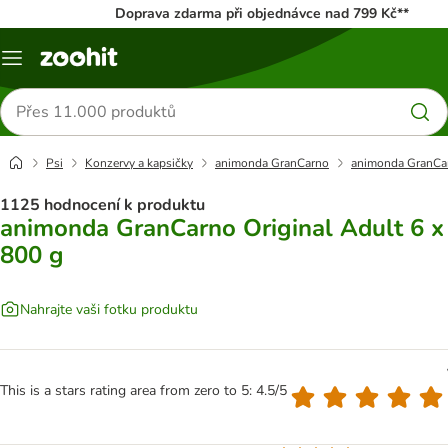
Doprava zdarma při objednávce nad 799 Kč**
Menu
Hledat
produkty
Psi
Konzervy a kapsičky
animonda GranCarno
animonda GranCar
1125 hodnocení k produktu
animonda GranCarno Original Adult 6 x
800 g
Nahrajte vaši fotku produktu
This is a stars rating area from zero to 5: 4.5/5