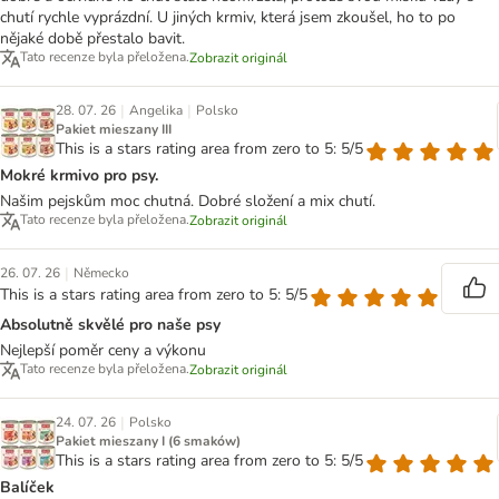
chutí rychle vyprázdní. U jiných krmiv, která jsem zkoušel, ho to po
nějaké době přestalo bavit.
Tato recenze byla přeložena.
Zobrazit originál
|
|
28. 07. 26
Angelika
Polsko
Pakiet mieszany III
This is a stars rating area from zero to 5: 5/5
Mokré krmivo pro psy.
Našim pejskům moc chutná. Dobré složení a mix chutí.
Tato recenze byla přeložena.
Zobrazit originál
|
26. 07. 26
Německo
This is a stars rating area from zero to 5: 5/5
Absolutně skvělé pro naše psy
Nejlepší poměr ceny a výkonu
Tato recenze byla přeložena.
Zobrazit originál
|
24. 07. 26
Polsko
Pakiet mieszany I (6 smaków)
This is a stars rating area from zero to 5: 5/5
Balíček