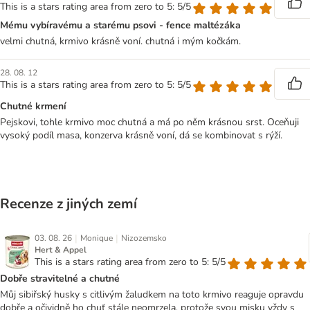
This is a stars rating area from zero to 5: 5/5
Mému vybíravému a starému psovi - fence maltézáka
velmi chutná, krmivo krásně voní. chutná i mým kočkám.
28. 08. 12
This is a stars rating area from zero to 5: 5/5
Chutné krmení
Pejskovi, tohle krmivo moc chutná a má po něm krásnou srst. Oceňuji
vysoký podíl masa, konzerva krásně voní, dá se kombinovat s rýží.
Recenze z jiných zemí
|
|
03. 08. 26
Monique
Nizozemsko
Hert & Appel
This is a stars rating area from zero to 5: 5/5
Dobře stravitelné a chutné
Můj sibiřský husky s citlivým žaludkem na toto krmivo reaguje opravdu
dobře a očividně ho chuť stále neomrzela, protože svou misku vždy s