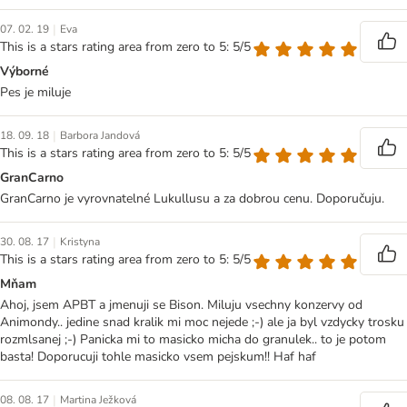
|
07. 02. 19
Eva
This is a stars rating area from zero to 5: 5/5
Výborné
Pes je miluje
|
18. 09. 18
Barbora Jandová
This is a stars rating area from zero to 5: 5/5
GranCarno
GranCarno je vyrovnatelné Lukullusu a za dobrou cenu. Doporučuju.
|
30. 08. 17
Kristyna
This is a stars rating area from zero to 5: 5/5
Mňam
Ahoj, jsem APBT a jmenuji se Bison. Miluju vsechny konzervy od
Animondy.. jedine snad kralik mi moc nejede ;-) ale ja byl vzdycky trosku
rozmlsanej ;-) Panicka mi to masicko micha do granulek.. to je potom
basta! Doporucuji tohle masicko vsem pejskum!! Haf haf
|
08. 08. 17
Martina Ježková