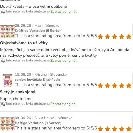
Dobrá kvalita – u psa velmi oblíbené
Tato recenze byla přeložena.
Zobrazit originál
|
|
26. 06. 26
Max
Německo
Kräftige Variation (6 Sorten)
This is a stars rating area from zero to 5: 5/5
Objednáváme to už věky
Můžeme říct jen samé dobré věci, objednáváme to už roky a Animonda
nás vždycky přesvědčila. Skvělý poměr ceny a kvality.
Tato recenze byla přeložena.
Zobrazit originál
|
|
10. 06. 26
Kristina
Slovensko
senior: hovädzie & jahňacie
This is a stars rating area from zero to 5: 5/5
9letý je spokojený
Super, chutná mu.
Tato recenze byla přeložena.
Zobrazit originál
|
|
09. 06. 26
Silvia Hauke
Německo
Deftige Variation (3 Sorten)
This is a stars rating area from zero to 5: 5/5