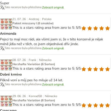
Super
Tato recenze byla přeložena.
Zobrazit originál
|
|
21. 07. 26
Andrzej
Polsko
Pakiet mieszany I (6 smaków)
This is a stars rating area from zero to 5: 5/5
Animonda
Pejsci to mají moc rádi, ale všiml jsem si, že v této konzervě je nějak
méně jídla než v těch, co jsem objednával dřív jinde.
Tato recenze byla přeložena.
Zobrazit originál
|
|
08. 07. 26
Frank
Německo
Herzhafte Variation (6 Sorten)
This is a stars rating area from zero to 5: 5/5
Dobré krmivo
Pěkně voní a můj pes ho miluje už 14 let.
Tato recenze byla přeložena.
Zobrazit originál
|
|
29. 06. 26
Konrad58
Německo
Herzhafte Variation (6 Sorten)
This is a stars rating area from zero to 5: 5/5
Crancarno