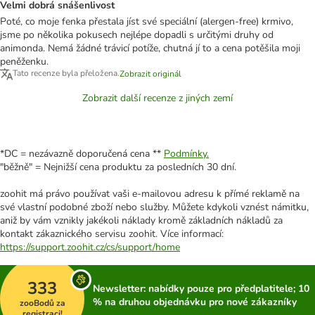
Velmi dobrá snášenlivost
Poté, co moje fenka přestala jíst své speciální (alergen-free) krmivo,
jsme po několika pokusech nejlépe dopadli s určitými druhy od
animonda. Nemá žádné trávicí potíže, chutná jí to a cena potěšila moji
peněženku.
Tato recenze byla přeložena.
Zobrazit originál
Zobrazit další recenze z jiných zemí
*DC = nezávazně doporučená cena **
Podmínky.
"běžně" = Nejnižší cena produktu za posledních 30 dní.
zoohit má právo používat vaši e-mailovou adresu k přímé reklamě na
své vlastní podobné zboží nebo služby. Můžete kdykoli vznést námitku,
aniž by vám vznikly jakékoli náklady kromě základních nákladů za
kontakt zákaznického servisu zoohit. Více informací:
https://support.zoohit.cz/cs/support/home
333
Newsletter: nabídky pouze pro předplatitele; 10
% na druhou objednávku pro nové zákazníky
zooBodů za
registraci!