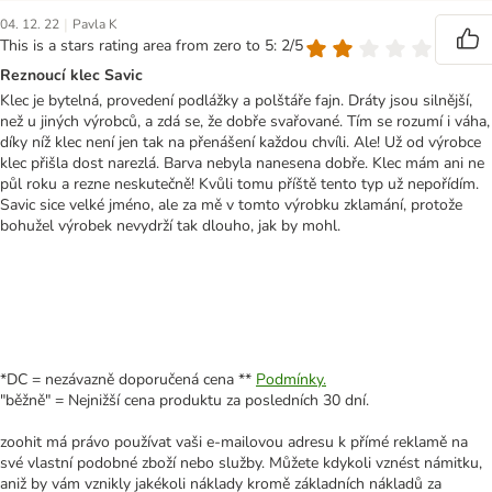
|
04. 12. 22
Pavla K
This is a stars rating area from zero to 5: 2/5
Reznoucí klec Savic
Klec je bytelná, provedení podlážky a polštáře fajn. Dráty jsou silnější,
než u jiných výrobců, a zdá se, že dobře svařované. Tím se rozumí i váha,
díky níž klec není jen tak na přenášení každou chvíli. Ale! Už od výrobce
klec přišla dost narezlá. Barva nebyla nanesena dobře. Klec mám ani ne
půl roku a rezne neskutečně! Kvůli tomu příště tento typ už nepořídím.
Savic sice velké jméno, ale za mě v tomto výrobku zklamání, protože
bohužel výrobek nevydrží tak dlouho, jak by mohl.
*DC = nezávazně doporučená cena **
Podmínky.
"běžně" = Nejnižší cena produktu za posledních 30 dní.
zoohit má právo používat vaši e-mailovou adresu k přímé reklamě na
své vlastní podobné zboží nebo služby. Můžete kdykoli vznést námitku,
aniž by vám vznikly jakékoli náklady kromě základních nákladů za