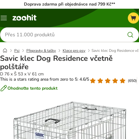
Doprava zdarma při objednávce nad 799 Kč**
Menu
Hledat
produkty
Psi
Přepravky & tašky
Klece pro psy
Savic klec Dog Residence vč
Savic klec Dog Residence včetně
polštáře
D 76 x Š 53 x V 61 cm
This is a stars rating area from zero to 5: 4.6/5
(
650
)
Ohodnoťte tento produkt