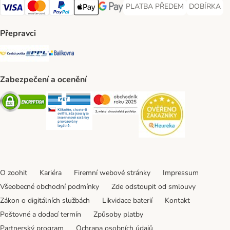
PLATBA PŘEDEM
DOBÍRKA
PLATBA PŘEDEM Payment Met
DOBÍRKA Pa
Visa Payment Method
Mastercard Payment Method
PayPal Payment Method
Apple pay Payment Method
GooglePay Payment Method
Přepravci
Česká pošta Shipping Method
PPL Shipping Method
Balíkovna Shipping Method
Zabezpečení a ocenění
Security
Security
Security
Security
O zoohit
Kariéra
Firemní webové stránky
Impressum
Všeobecné obchodní podmínky
Zde odstoupit od smlouvy
Zákon o digitálních službách
Likvidace baterií
Kontakt
Poštovné a dodací termín
Způsoby platby
Partnerský program
Ochrana osobních údajů