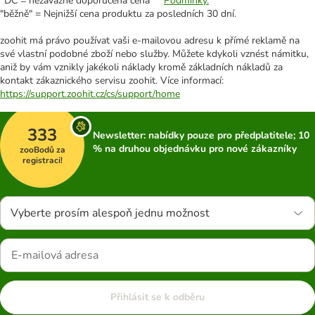
*DC = nezávazně doporučená cena **
Podmínky.
"běžně" = Nejnižší cena produktu za posledních 30 dní.
zoohit má právo používat vaši e-mailovou adresu k přímé reklamě na
své vlastní podobné zboží nebo služby. Můžete kdykoli vznést námitku,
aniž by vám vznikly jakékoli náklady kromě základních nákladů za
kontakt zákaznického servisu zoohit. Více informací:
https://support.zoohit.cz/cs/support/home
333
Newsletter: nabídky pouze pro předplatitele; 10
% na druhou objednávku pro nové zákazníky
zooBodů za
registraci!
Vyberte prosím alespoň jednu možnost
Přihlásit se k odběru