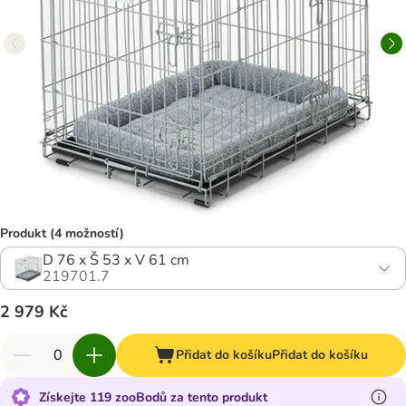
Produkt (4 možností)
D 76 x Š 53 x V 61 cm
219701.7
2 979 Kč
Přidat do košíku
Přidat do košíku
Získejte 119 zooBodů za tento produkt