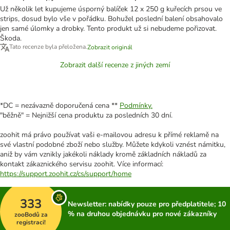
Už několik let kupujeme úsporný balíček 12 x 250 g kuřecích prsou ve
strips, dosud bylo vše v pořádku. Bohužel poslední balení obsahovalo
jen samé úlomky a drobky. Tento produkt už si nebudeme pořizovat.
Škoda.
Tato recenze byla přeložena.
Zobrazit originál
Zobrazit další recenze z jiných zemí
*DC = nezávazně doporučená cena **
Podmínky.
"běžně" = Nejnižší cena produktu za posledních 30 dní.
zoohit má právo používat vaši e-mailovou adresu k přímé reklamě na
své vlastní podobné zboží nebo služby. Můžete kdykoli vznést námitku,
aniž by vám vznikly jakékoli náklady kromě základních nákladů za
kontakt zákaznického servisu zoohit. Více informací:
https://support.zoohit.cz/cs/support/home
333
Newsletter: nabídky pouze pro předplatitele; 10
% na druhou objednávku pro nové zákazníky
zooBodů za
registraci!