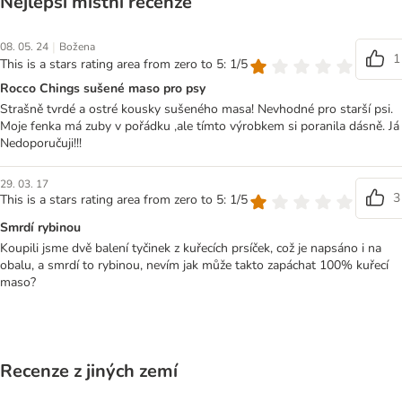
Nejlepší místní recenze
|
08. 05. 24
Božena
1
This is a stars rating area from zero to 5: 1/5
Rocco Chings sušené maso pro psy
Strašně tvrdé a ostré kousky sušeného masa! Nevhodné pro starší psi.
Moje fenka má zuby v pořádku ,ale tímto výrobkem si poranila dásně. Já
Nedoporučuji!!!
29. 03. 17
3
This is a stars rating area from zero to 5: 1/5
Smrdí rybinou
Koupili jsme dvě balení tyčinek z kuřecích prsíček, což je napsáno i na
obalu, a smrdí to rybinou, nevím jak může takto zapáchat 100% kuřecí
maso?
Recenze z jiných zemí