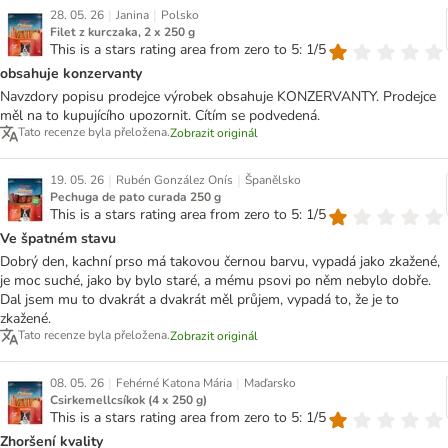
|
|
28. 05. 26
Janina
Polsko
Filet z kurczaka, 2 x 250 g
This is a stars rating area from zero to 5: 1/5
obsahuje konzervanty
Navzdory popisu prodejce výrobek obsahuje KONZERVANTY. Prodejce
měl na to kupujícího upozornit. Cítím se podvedená.
Tato recenze byla přeložena.
Zobrazit originál
|
|
19. 05. 26
Rubén González Onís
Španělsko
Pechuga de pato curada 250 g
This is a stars rating area from zero to 5: 1/5
Ve špatném stavu
Dobrý den, kachní prso má takovou černou barvu, vypadá jako zkažené,
je moc suché, jako by bylo staré, a mému psovi po něm nebylo dobře.
Dal jsem mu to dvakrát a dvakrát měl průjem, vypadá to, že je to
zkažené.
Tato recenze byla přeložena.
Zobrazit originál
|
|
08. 05. 26
Fehérné Katona Mária
Maďarsko
Csirkemellcsíkok (4 x 250 g)
This is a stars rating area from zero to 5: 1/5
Zhoršení kvality