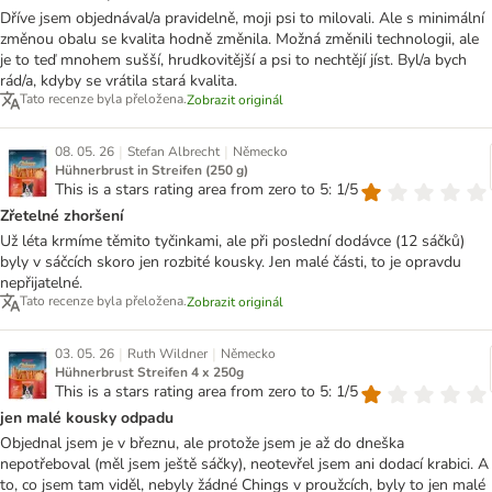
Dříve jsem objednával/a pravidelně, moji psi to milovali. Ale s minimální
změnou obalu se kvalita hodně změnila. Možná změnili technologii, ale
je to teď mnohem sušší, hrudkovitější a psi to nechtějí jíst. Byl/a bych
rád/a, kdyby se vrátila stará kvalita.
Tato recenze byla přeložena.
Zobrazit originál
|
|
08. 05. 26
Stefan Albrecht
Německo
Hühnerbrust in Streifen (250 g)
This is a stars rating area from zero to 5: 1/5
Zřetelné zhoršení
Už léta krmíme těmito tyčinkami, ale při poslední dodávce (12 sáčků)
byly v sáčcích skoro jen rozbité kousky. Jen malé části, to je opravdu
nepřijatelné.
Tato recenze byla přeložena.
Zobrazit originál
|
|
03. 05. 26
Ruth Wildner
Německo
Hühnerbrust Streifen 4 x 250g
This is a stars rating area from zero to 5: 1/5
jen malé kousky odpadu
Objednal jsem je v březnu, ale protože jsem je až do dneška
nepotřeboval (měl jsem ještě sáčky), neotevřel jsem ani dodací krabici. A
to, co jsem tam viděl, nebyly žádné Chings v proužcích, byly to jen malé