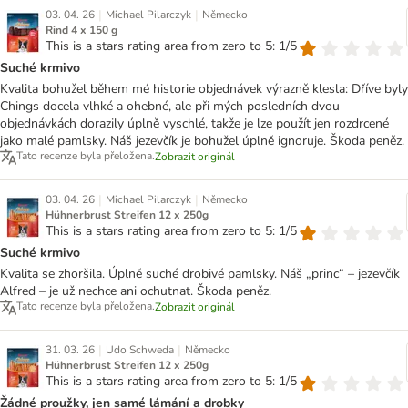
|
|
03. 04. 26
Michael Pilarczyk
Německo
Rind 4 x 150 g
This is a stars rating area from zero to 5: 1/5
Suché krmivo
Kvalita bohužel během mé historie objednávek výrazně klesla: Dříve byly
Chings docela vlhké a ohebné, ale při mých posledních dvou
objednávkách dorazily úplně vyschlé, takže je lze použít jen rozdrcené
jako malé pamlsky. Náš jezevčík je bohužel úplně ignoruje. Škoda peněz.
Tato recenze byla přeložena.
Zobrazit originál
|
|
03. 04. 26
Michael Pilarczyk
Německo
Hühnerbrust Streifen 12 x 250g
This is a stars rating area from zero to 5: 1/5
Suché krmivo
Kvalita se zhoršila. Úplně suché drobivé pamlsky. Náš „princ“ – jezevčík
Alfred – je už nechce ani ochutnat. Škoda peněz.
Tato recenze byla přeložena.
Zobrazit originál
|
|
31. 03. 26
Udo Schweda
Německo
Hühnerbrust Streifen 12 x 250g
This is a stars rating area from zero to 5: 1/5
Žádné proužky, jen samé lámání a drobky