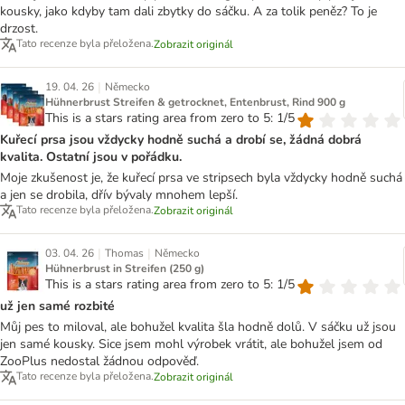
kousky, jako kdyby tam dali zbytky do sáčku. A za tolik peněz? To je
drzost.
Tato recenze byla přeložena.
Zobrazit originál
|
19. 04. 26
Německo
Hühnerbrust Streifen & getrocknet, Entenbrust, Rind 900 g
This is a stars rating area from zero to 5: 1/5
Kuřecí prsa jsou vždycky hodně suchá a drobí se, žádná dobrá
kvalita. Ostatní jsou v pořádku.
Moje zkušenost je, že kuřecí prsa ve stripsech byla vždycky hodně suchá
a jen se drobila, dřív bývaly mnohem lepší.
Tato recenze byla přeložena.
Zobrazit originál
|
|
03. 04. 26
Thomas
Německo
Hühnerbrust in Streifen (250 g)
This is a stars rating area from zero to 5: 1/5
už jen samé rozbité
Můj pes to miloval, ale bohužel kvalita šla hodně dolů. V sáčku už jsou
jen samé kousky. Sice jsem mohl výrobek vrátit, ale bohužel jsem od
ZooPlus nedostal žádnou odpověď.
Tato recenze byla přeložena.
Zobrazit originál