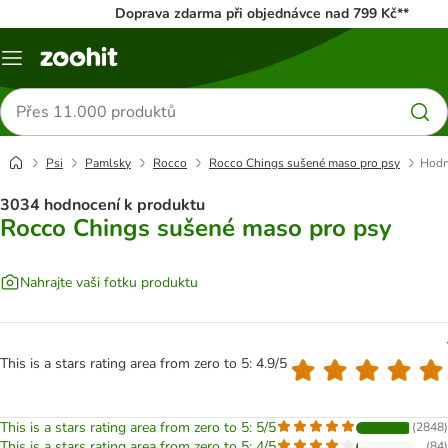
Doprava zdarma při objednávce nad 799 Kč**
Menu
Hledat
produkty
Psi
Pamlsky
Rocco
Rocco Chings sušené maso pro psy
Hodn
3034 hodnocení k produktu
Rocco Chings sušené maso pro psy
Nahrajte vaši fotku produktu
This is a stars rating area from zero to 5: 4.9/5
This is a stars rating area from zero to 5: 5/5
(
2848
)
This is a stars rating area from zero to 5: 4/5
(
84
)