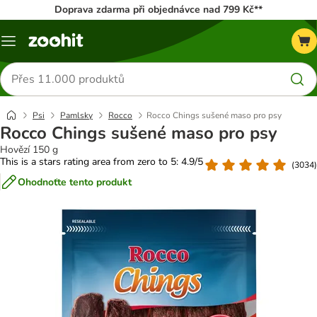
Doprava zdarma při objednávce nad 799 Kč**
Menu
Hledat
produkty
Psi
Pamlsky
Rocco
Rocco Chings sušené maso pro psy
Rocco Chings sušené maso pro psy
Hovězí 150 g
This is a stars rating area from zero to 5: 4.9/5
(
3034
)
Ohodnoťte tento produkt