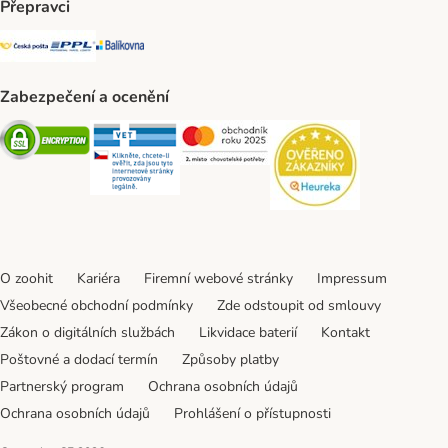
Přepravci
Česká pošta Shipping Method
PPL Shipping Method
Balíkovna Shipping Method
Zabezpečení a ocenění
Security
Security
Security
Security
O zoohit
Kariéra
Firemní webové stránky
Impressum
Všeobecné obchodní podmínky
Zde odstoupit od smlouvy
Zákon o digitálních službách
Likvidace baterií
Kontakt
Poštovné a dodací termín
Způsoby platby
Partnerský program
Ochrana osobních údajů
Ochrana osobních údajů
Prohlášení o přístupnosti