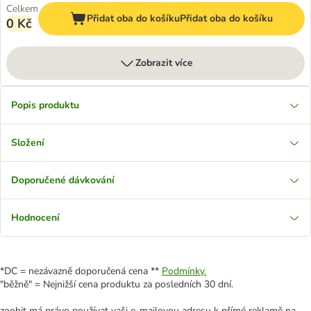
Celkem
Přidat oba do košíku
Přidat oba do košíku
0 Kč
Zobrazit více
Popis produktu
Složení
Doporučené dávkování
Hodnocení
*DC = nezávazně doporučená cena **
Podmínky.
"běžně" = Nejnižší cena produktu za posledních 30 dní.
zoohit má právo používat vaši e-mailovou adresu k přímé reklamě na