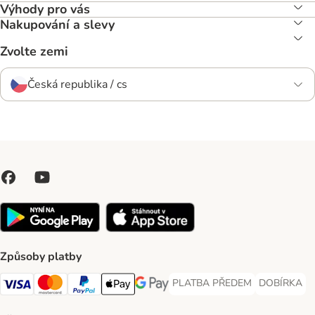
Výhody pro vás
Nakupování a slevy
Zvolte zemi
Česká republika / cs
Způsoby platby
PLATBA PŘEDEM
DOBÍRKA
PLATBA PŘEDEM Payment Met
DOBÍRKA Pa
Visa Payment Method
Mastercard Payment Method
PayPal Payment Method
Apple pay Payment Method
GooglePay Payment Method