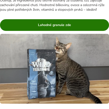
Oceňuji, že ingredience jsou šetrně lisovány za studena, což zajišťuje
zachování přirozené chuti. Hodnotné bílkoviny, ovoce a celozrnná rýže
jsou plné potřebných živin, vitamínů a stopových prvků – ideální!
Lahodné granule zde