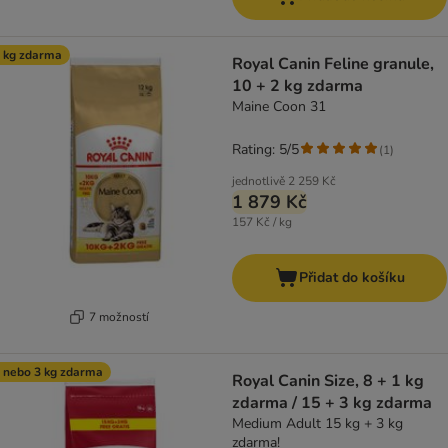
 kg zdarma
Royal Canin Feline granule,
10 + 2 kg zdarma
Maine Coon 31
Rating: 5/5
(
1
)
jednotlivě
2 259 Kč
1 879 Kč
157 Kč / kg
Přidat do košíku
7 možností
 nebo 3 kg zdarma
Royal Canin Size, 8 + 1 kg
zdarma / 15 + 3 kg zdarma
Medium Adult 15 kg + 3 kg
zdarma!