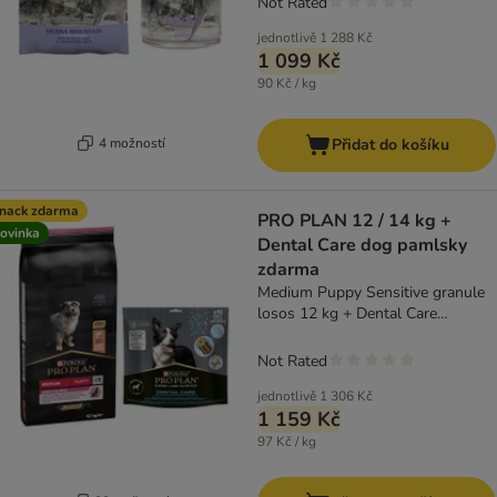
Not Rated
jednotlivě
1 288 Kč
1 099 Kč
90 Kč / kg
4 možností
Přidat do košíku
nack zdarma
PRO PLAN 12 / 14 kg +
ovinka
Dental Care dog pamlsky
zdarma
Medium Puppy Sensitive granule
losos 12 kg + Dental Care
Medium 345 g
Not Rated
jednotlivě
1 306 Kč
1 159 Kč
97 Kč / kg