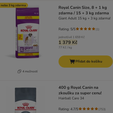
 nebo 3 kg zdarma
Royal Canin Size, 8 + 1 kg
zdarma / 15 + 3 kg zdarma
Giant Adult 15 kg + 3 kg zdarma!
Rating: 5/5
(
1
)
jednotlivě
1 659 Kč
1 379 Kč
77 Kč / kg
Přidat do košíku
4 možností
400 g Royal Canin na
zkoušku za super cenu!
Hairball Care 34
Rating: 4.7/5
(
753
)