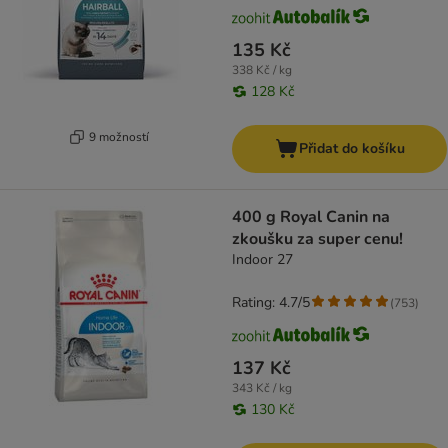
135 Kč
338 Kč / kg
128 Kč
9 možností
Přidat do košíku
400 g Royal Canin na
zkoušku za super cenu!
Indoor 27
Rating: 4.7/5
(
753
)
137 Kč
343 Kč / kg
130 Kč