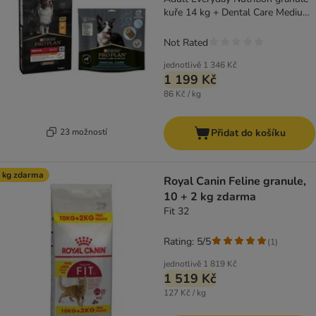
kuře 14 kg + Dental Care Medium
345 g
Not Rated
jednotlivě
1 346 Kč
1 199 Kč
86 Kč / kg
23 možností
Přidat do košíku
 kg zdarma
Royal Canin Feline granule,
10 + 2 kg zdarma
Fit 32
Rating: 5/5
(
1
)
jednotlivě
1 819 Kč
1 519 Kč
127 Kč / kg