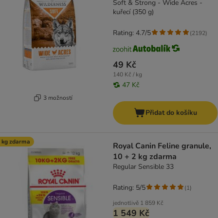
Soft & Strong - Wide Acres -
kuřecí (350 g)
Rating: 4.7/5
(
2192
)
49 Kč
140 Kč / kg
47 Kč
3 možností
Přidat do košíku
 kg zdarma
Royal Canin Feline granule,
10 + 2 kg zdarma
Regular Sensible 33
Rating: 5/5
(
1
)
jednotlivě
1 859 Kč
1 549 Kč