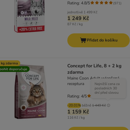
Rating: 4.8/5
(
971
)
jednotlivě
1 499 Kč
1 249 Kč
87 Kč / kg
Přidat do košíku
 kg zdarma
Concept for Life, 8 + 2 kg
oohit doporučuje
zdarma
Maine Coon Adult vylepšená
receptura
Nejnižší cena za
posledních 30
dní před slevou
Rating: 4/5
(
1
)
-20.01%
běžně
1 449 Kč
1 159 Kč
116 Kč / kg