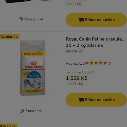
89 Kč / kg
23 možností
Přidat do košíku
 kg zdarma
Royal Canin Feline granule,
10 + 2 kg zdarma
Indoor 27
Rating: 5/5
(
1
)
jednotlivě
1 839 Kč
1 529 Kč
128 Kč / kg
Přidat do košíku
7 možností
5 % sleva