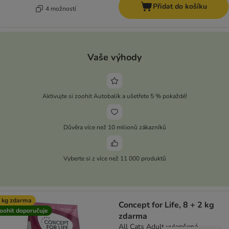
Přidat do košíku
4 možností
Vaše výhody
Aktivujte si zoohit Autobalík a ušetřete 5 % pokaždé!
Důvěra více než 10 milionů zákazníků
Vyberte si z více než 11 000 produktů
 kg zdarma
Concept for Life, 8 + 2 kg
oohit doporučuje
zdarma
All Cats Adult vylepšená