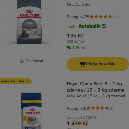
Oral Care 30
Rating: 4.7/5
(
753
)
135 Kč
338 Kč / kg
128 Kč
9 možností
Přidat do košíku
 nebo 3 kg zdarma
Royal Canin Size, 8 + 1 kg
zdarma / 15 + 3 kg zdarma
Maxi Adult 15 kg + 3 kg zdarma!
Rating: 5/5
(
1
)
jednotlivě
1 729 Kč
1 439 Kč