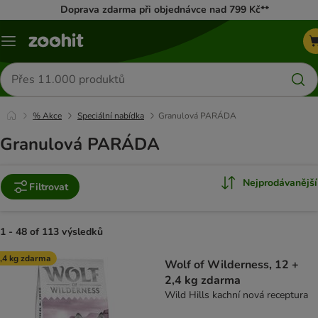
Doprava zdarma při objednávce nad 799 Kč**
Menu
Hledat
produkty
% Akce
Speciální nabídka
Granulová PARÁDA
Granulová PARÁDA
Nejprodávanější
Filtrovat
1 - 48 of 113 výsledků
product items have been changed
,4 kg zdarma
Wolf of Wilderness, 12 +
2,4 kg zdarma
Wild Hills kachní nová receptura