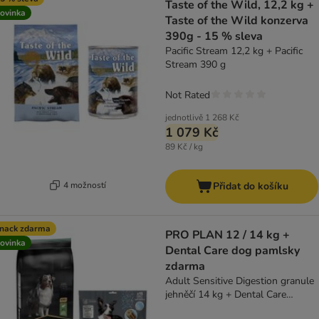
Taste of the Wild, 12,2 kg +
ovinka
Taste of the Wild konzerva
390g - 15 % sleva
Pacific Stream 12,2 kg + Pacific
Stream 390 g
Not Rated
jednotlivě
1 268 Kč
1 079 Kč
89 Kč / kg
4 možností
Přidat do košíku
nack zdarma
PRO PLAN 12 / 14 kg +
ovinka
Dental Care dog pamlsky
zdarma
Adult Sensitive Digestion granule
jehněčí 14 kg + Dental Care
Medium 345 g