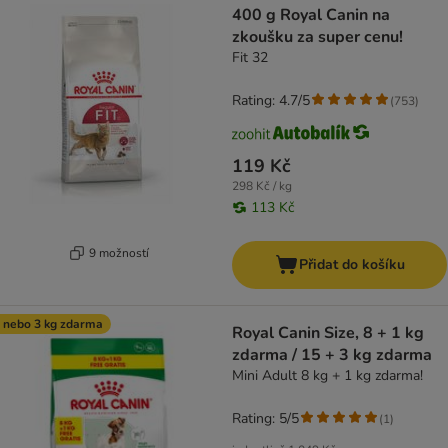
400 g Royal Canin na
zkoušku za super cenu!
Fit 32
Rating: 4.7/5
(
753
)
119 Kč
298 Kč / kg
113 Kč
9 možností
Přidat do košíku
 nebo 3 kg zdarma
Royal Canin Size, 8 + 1 kg
zdarma / 15 + 3 kg zdarma
Mini Adult 8 kg + 1 kg zdarma!
Rating: 5/5
(
1
)