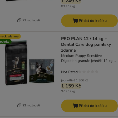
1 249 Kč
89 Kč / kg
23 možností
Přidat do košíku
nack zdarma
PRO PLAN 12 / 14 kg +
ovinka
Dental Care dog pamlsky
zdarma
Medium Puppy Sensitive
Digestion granule jehněčí 12 kg +
Dental Care Medium 345 g
Not Rated
jednotlivě
1 306 Kč
1 159 Kč
97 Kč / kg
23 možností
Přidat do košíku