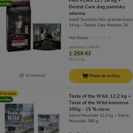
PRO PLAN 12 / 14 kg +
ovinka
Dental Care dog pamlsky
zdarma
Adult Sensitive Skin granule losos
14 kg + Dental Care Medium 345
g
Not Rated
jednotlivě
1 406 Kč
1 259 Kč
90 Kč / kg
23 možností
Přidat do košíku
5 % sleva
Taste of the Wild, 12,2 kg +
ovinka
Taste of the Wild konzerva
390g - 15 % sleva
Sierra Mountain 12,2 kg + Sierra
Mountain 390 g