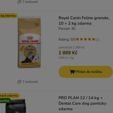
7 možností
 kg zdarma
Royal Canin Feline granule,
10 + 2 kg zdarma
Persian 30
Rating: 5/5
(
1
)
jednotlivě
2 269 Kč
1 889 Kč
158 Kč / kg
Přidat do košíku
7 možností
nack zdarma
PRO PLAN 12 / 14 kg +
ovinka
Dental Care dog pamlsky
zdarma