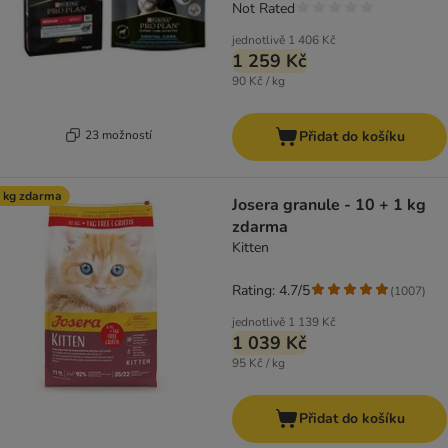
Not Rated
jednotlivě
1 406 Kč
1 259 Kč
90 Kč / kg
23 možností
Přidat do košíku
 kg zdarma
Josera granule - 10 + 1 kg
zdarma
Kitten
Rating: 4.7/5
(
1007
)
jednotlivě
1 139 Kč
1 039 Kč
95 Kč / kg
Přidat do košíku