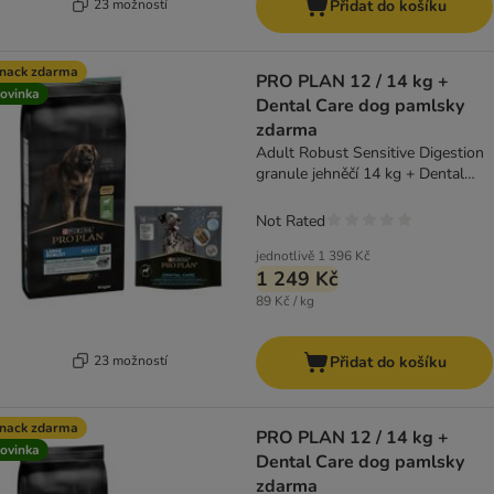
23 možností
Přidat do košíku
nack zdarma
PRO PLAN 12 / 14 kg +
ovinka
Dental Care dog pamlsky
zdarma
Adult Robust Sensitive Digestion
granule jehněčí 14 kg + Dental
Care Large 426 g
Not Rated
jednotlivě
1 396 Kč
1 249 Kč
89 Kč / kg
23 možností
Přidat do košíku
nack zdarma
PRO PLAN 12 / 14 kg +
ovinka
Dental Care dog pamlsky
zdarma