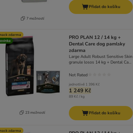
Přidat do košíku
7 možností
nack zdarma
PRO PLAN 12 / 14 kg +
ovinka
Dental Care dog pamlsky
zdarma
Large Adult Robust Sensitive Skin
granule losos 14 kg + Dental Care
Large 426 g
Not Rated
jednotlivě
1 396 Kč
1 249 Kč
89 Kč / kg
23 možností
Přidat do košíku
nack zdarma