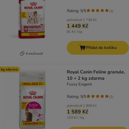
Rating: 5/5
(
1
)
jednotlivě
1 739 Kč
1 449 Kč
81 Kč / kg
Přidat do košíku
4 možností
 kg zdarma
Royal Canin Feline granule,
10 + 2 kg zdarma
Fussy Exigent
Rating: 5/5
(
1
)
jednotlivě
1 909 Kč
1 589 Kč
133 Kč / kg