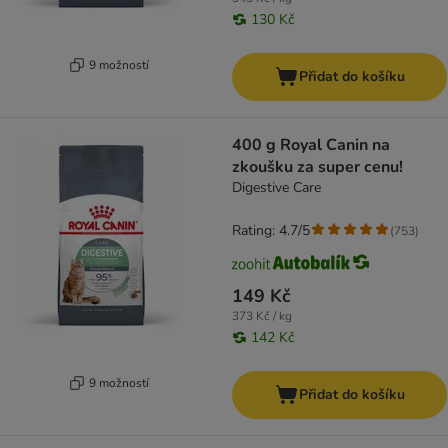
130 Kč
9 možností
Přidat do košíku
400 g Royal Canin na
zkoušku za super cenu!
Digestive Care
Rating: 4.7/5
(
753
)
149 Kč
373 Kč / kg
142 Kč
9 možností
Přidat do košíku