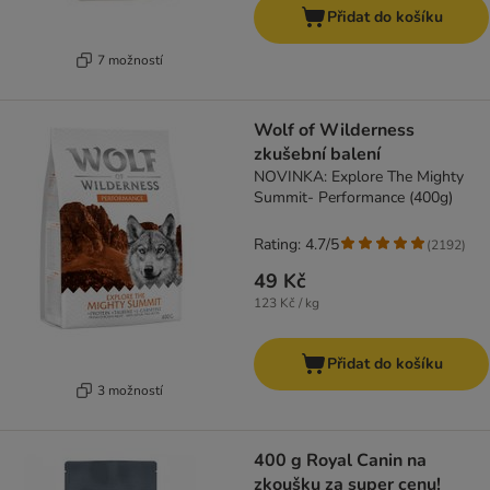
Přidat do košíku
7 možností
Wolf of Wilderness
zkušební balení
NOVINKA: Explore The Mighty
Summit- Performance (400g)
Rating: 4.7/5
(
2192
)
49 Kč
123 Kč / kg
Přidat do košíku
3 možností
400 g Royal Canin na
zkoušku za super cenu!