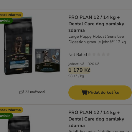
nack zdarma
PRO PLAN 12 / 14 kg +
ovinka
Dental Care dog pamlsky
zdarma
Large Puppy Robust Sensitive
Digestion granule jehněčí 12 kg +
Dental Care Large 426 g
Not Rated
jednotlivě
1 326 Kč
1 179 Kč
98 Kč / kg
23 možností
Přidat do košíku
nack zdarma
PRO PLAN 12 / 14 kg +
ovinka
Dental Care dog pamlsky
zdarma
Adult Everyday Nutrition granule