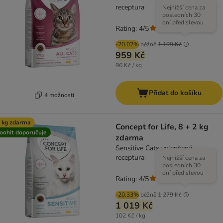
receptura
Nejnižší cena za
posledních 30
dní před slevou
Rating: 4/5
(
1
)
-20.02%
běžně
1 199 Kč
959 Kč
96 Kč / kg
Přidat do košíku
4 možností
 kg zdarma
Concept for Life, 8 + 2 kg
oohit doporučuje
zdarma
Sensitive Cats vylepšená
receptura
Nejnižší cena za
posledních 30
dní před slevou
Rating: 4/5
(
1
)
-20.33%
běžně
1 279 Kč
1 019 Kč
102 Kč / kg