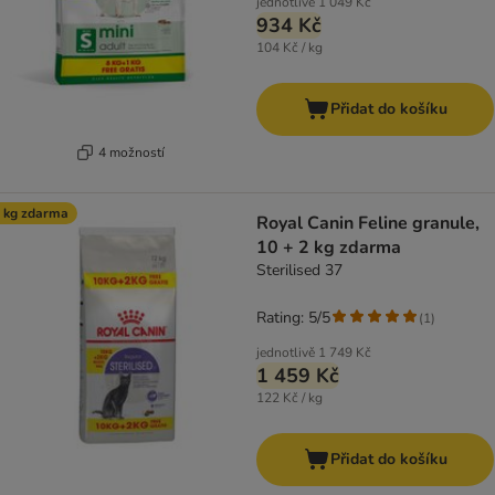
jednotlivě
1 049 Kč
934 Kč
104 Kč / kg
Přidat do košíku
4 možností
 kg zdarma
Royal Canin Feline granule,
10 + 2 kg zdarma
Sterilised 37
Rating: 5/5
(
1
)
jednotlivě
1 749 Kč
1 459 Kč
122 Kč / kg
Přidat do košíku