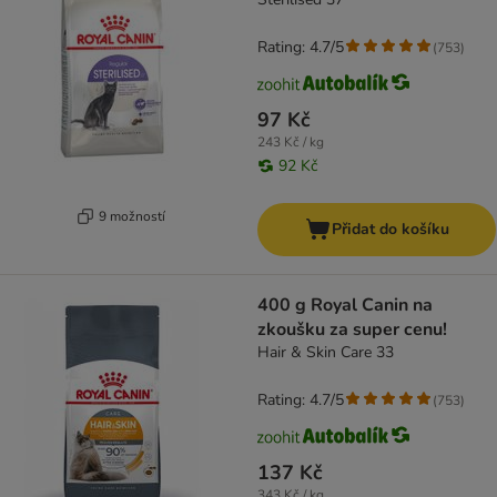
Rating: 4.7/5
(
753
)
97 Kč
243 Kč / kg
92 Kč
9 možností
Přidat do košíku
400 g Royal Canin na
zkoušku za super cenu!
Hair & Skin Care 33
Rating: 4.7/5
(
753
)
137 Kč
343 Kč / kg