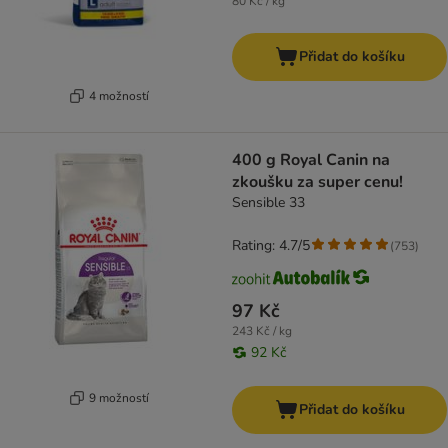
80 Kč / kg
Přidat do košíku
4 možností
400 g Royal Canin na
zkoušku za super cenu!
Sensible 33
Rating: 4.7/5
(
753
)
97 Kč
243 Kč / kg
92 Kč
9 možností
Přidat do košíku