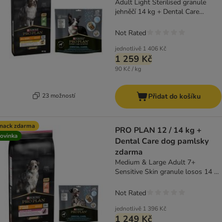
Adult Light Sterilised granule
jehněčí 14 kg + Dental Care
Medium 345 g
Not Rated
jednotlivě
1 406 Kč
1 259 Kč
90 Kč / kg
23 možností
Přidat do košíku
nack zdarma
PRO PLAN 12 / 14 kg +
ovinka
Dental Care dog pamlsky
zdarma
Medium & Large Adult 7+
Sensitive Skin granule losos 14 kg
+ Dental Care Large 426 g
Not Rated
jednotlivě
1 396 Kč
1 249 Kč