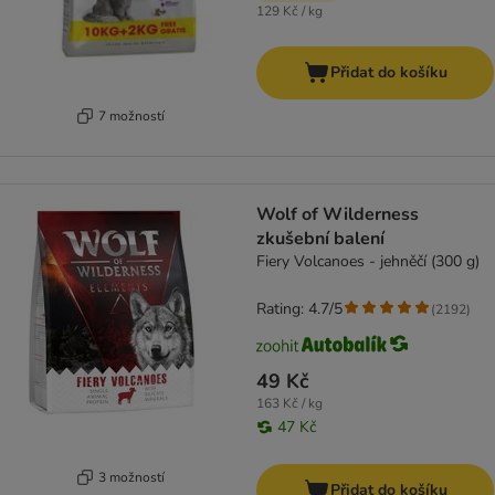
129 Kč / kg
Přidat do košíku
7 možností
Wolf of Wilderness
zkušební balení
Fiery Volcanoes - jehněčí (300 g)
Rating: 4.7/5
(
2192
)
49 Kč
163 Kč / kg
47 Kč
3 možností
Přidat do košíku