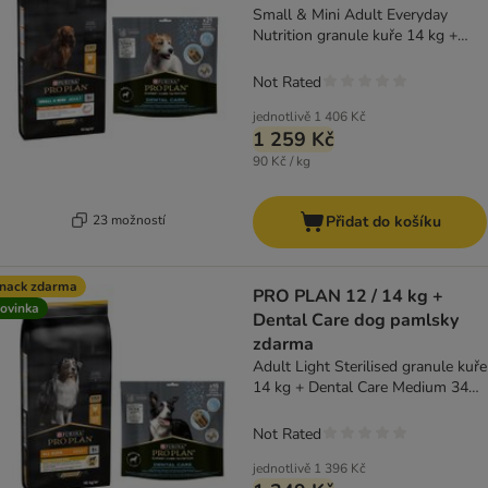
Small & Mini Adult Everyday
Nutrition granule kuře 14 kg +
Dental Care Medium 345 g
Not Rated
jednotlivě
1 406 Kč
1 259 Kč
90 Kč / kg
23 možností
Přidat do košíku
nack zdarma
PRO PLAN 12 / 14 kg +
ovinka
Dental Care dog pamlsky
zdarma
Adult Light Sterilised granule kuře
14 kg + Dental Care Medium 345
g
Not Rated
jednotlivě
1 396 Kč