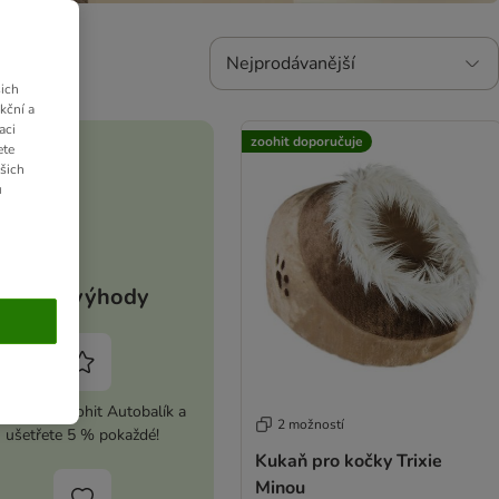
Nejprodávanější
ich
kční a
aci
zoohit doporučuje
ete
ašich
u
Vaše výhody
ivujte si zoohit Autobalík a
2 možností
ušetřete 5 % pokaždé!
Kukaň pro kočky Trixie
Minou