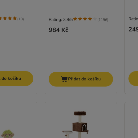
Ratin
(
13
)
Rating: 3.8/5
(
1196
)
24
984 Kč
t do košíku
Přidat do košíku