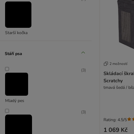
Starší kočka
Stáří psa
2 možností
(
3
)
Skládací škra
Scratchy
tmavá šedá / bíl
Mladý pes
(
3
)
Rating: 4.5/5
1 069 Kč