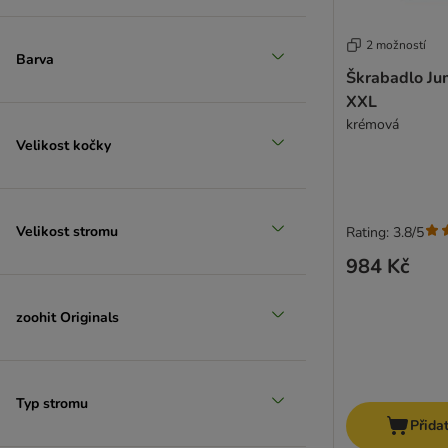
2 možností
Barva
Škrabadlo J
XXL
krémová
Velikost kočky
Velikost stromu
Rating: 3.8/5
984 Kč
zoohit Originals
Typ stromu
Přida