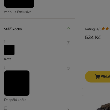
zooplus Exclusive
Stáří kočky
Rating: 4/5
534 Kč
(
7
)
Kotě
(
6
)
Přida
Dospělá kočka
(
7
)