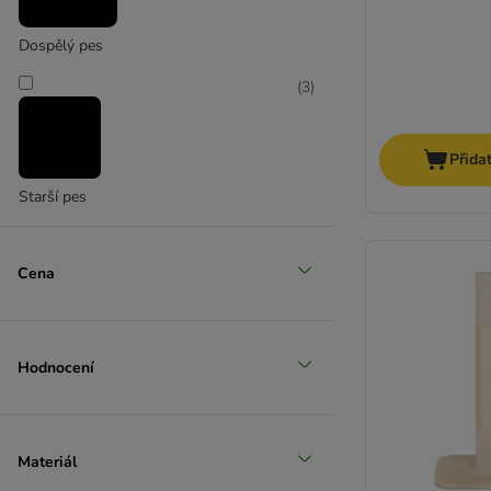
Dospělý pes
(
3
)
Přida
Starší pes
Cena
Hodnocení
Materiál