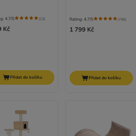
g: 4.7/5
(
23
)
Rating: 4.7/5
(
796
)
9 Kč
1 799 Kč
Přidat do košíku
Přidat do košíku