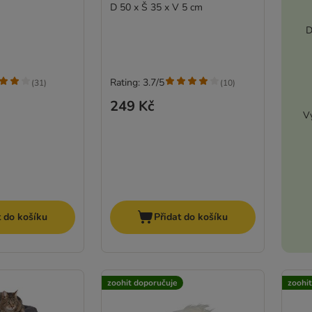
D 50 x Š 35 x V 5 cm
D
Rating: 3.7/5
(
31
)
(
10
)
249 Kč
Vy
t do košíku
Přidat do košíku
zoohit doporučuje
zoohi