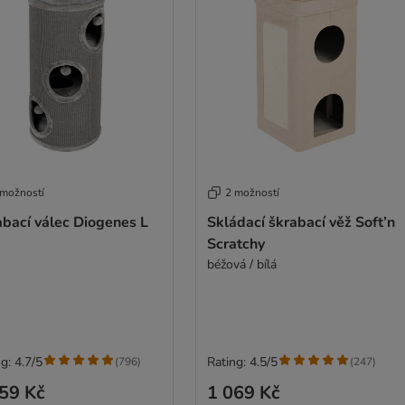
 možností
2 možností
abací válec Diogenes L
Skládací škrabací věž Soft’n
Scratchy
béžová / bílá
g: 4.7/5
Rating: 4.5/5
(
796
)
(
247
)
59 Kč
1 069 Kč