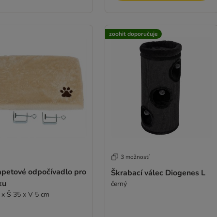
zoohit doporučuje
3 možností
apetové odpočívadlo pro
Škrabací válec Diogenes L
ku
černý
 x Š 35 x V 5 cm