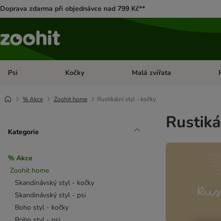
Doprava zdarma při objednávce nad 799 Kč**
Psi
Kočky
Malá zvířata
Otevřít menu: Psi
Otevřít menu: Kočky
Ote
% Akce
Zoohit home
Rustikální styl - kočky
Rustiká
Kategorie
% Akce
Zoohit home
Skandinávský styl - kočky
Skandinávský styl - psi
Boho styl - kočky
Boho styl - psi