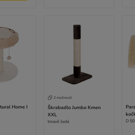
2 možností
tural Home I
Par
Škrabadlo Jumbo Kmen
koč
XXL
D 50
tmavě šedá