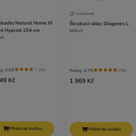
3 možností
abadlo Natural Home III
Škrabací válec Diogenes L
ní Hyacint 154 cm
béžový
vá
g: 4.4/5
(
30
)
Rating: 4.7/5
(
796
)
49 Kč
1 969 Kč
Přidat do košíku
Přidat do košíku