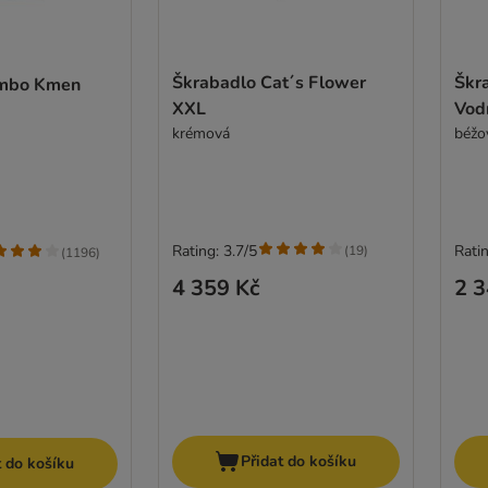
Škrabadlo Cat´s Flower
Škr
umbo Kmen
XXL
Vod
krémová
béžo
Rating: 3.7/5
Ratin
(
19
)
(
1196
)
4 359 Kč
2 3
Přidat do košíku
t do košíku