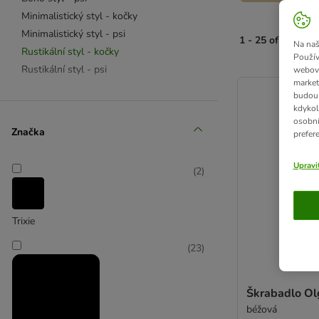
Minimalistický styl - kočky
Minimalistický styl - psi
1 - 25 of 25 výsl
Na naš
Rustikální styl - kočky
Použív
Rustikální styl - psi
webový
product items ha
market
budou 
kdykol
osobní
Značka
prefer
Upravi
(
2
)
Trixie
(
23
)
Škrabadlo Ol
béžová