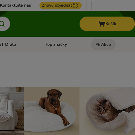
Kontaktujte nás
Znovu objednat
Košík
ET Dieta
Top značky
% Akce
t menu: Koně
Otevřít menu: + VET Dieta
Otevřít menu: Top znač