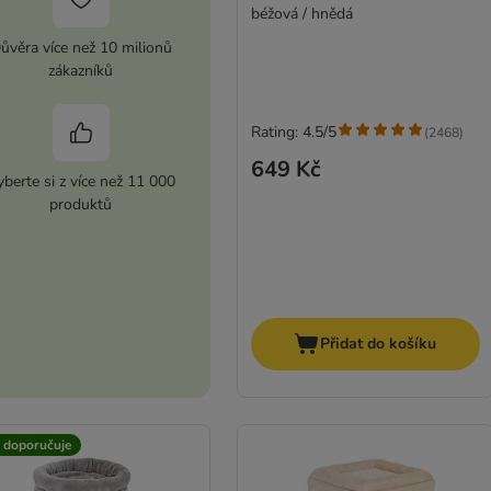
béžová / hnědá
ůvěra více než 10 milionů
zákazníků
Rating: 4.5/5
(
2468
)
649 Kč
berte si z více než 11 000
produktů
Přidat do košíku
t doporučuje