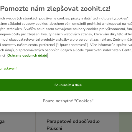
Pomozte nám zlepšovat zoohit.cz!
edků
ich webových stránkách používáme cookies, pixely a další technologie („cookies“).
áme základní soubory cookies, abychom vám umožnili prohlížet a nakupovat na naš
ch stránkách. S vaším souhlasem aktivujeme soubory cookies pro výkonnostní, fun
ve been changed
ingové účely pro zlepšení kvality našich webových stránek, které vám díky této aktiv
moci ukazovat relevantní produkty a služby a pro personalizaci reklam. Změny můž
i provést v našem centru preferencí ("Upravit nastavení"). Více informací o správci v
ch údajů, o zpracovávaných osobních údajích a účelu zpracování naleznete v Centr
encí
Ochrana osobních údajů
t nastavení
Souhlasím a dále
Pouze nezbytné "Cookies"
Akt
ga
Parapetové odpočívadlo
Plüschi