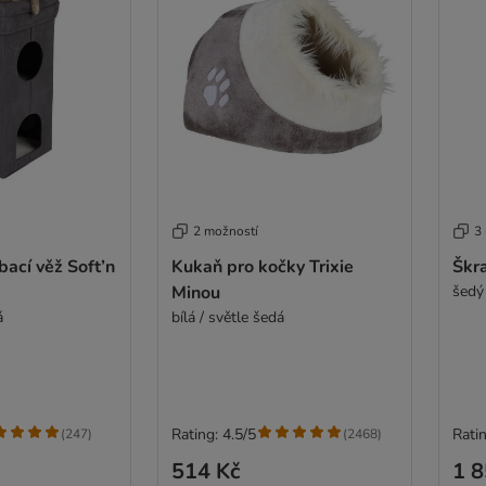
2 možností
3
bací věž Soft’n
Kukaň pro kočky Trixie
Škr
Minou
šedý
á
bílá / světle šedá
Rating: 4.5/5
Ratin
(
247
)
(
2468
)
514 Kč
1 8