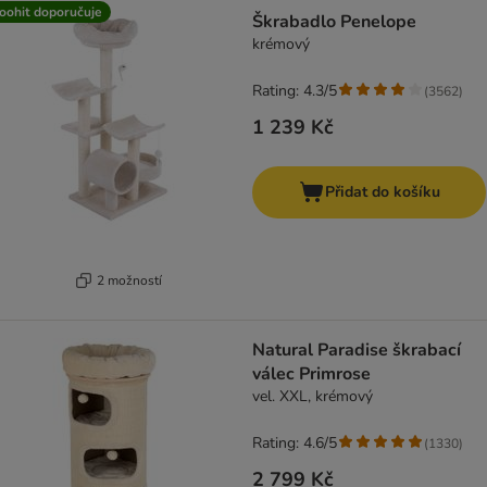
oohit doporučuje
Škrabadlo Penelope
krémový
Rating: 4.3/5
(
3562
)
1 239 Kč
Přidat do košíku
2 možností
Natural Paradise škrabací
válec Primrose
vel. XXL, krémový
Rating: 4.6/5
(
1330
)
2 799 Kč