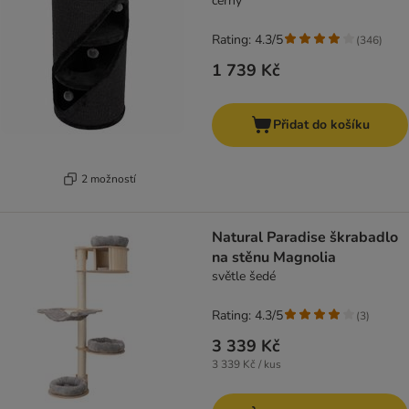
černý
Rating: 4.3/5
(
346
)
1 739 Kč
Přidat do košíku
2 možností
Natural Paradise škrabadlo
na stěnu Magnolia
světle šedé
Rating: 4.3/5
(
3
)
3 339 Kč
3 339 Kč / kus