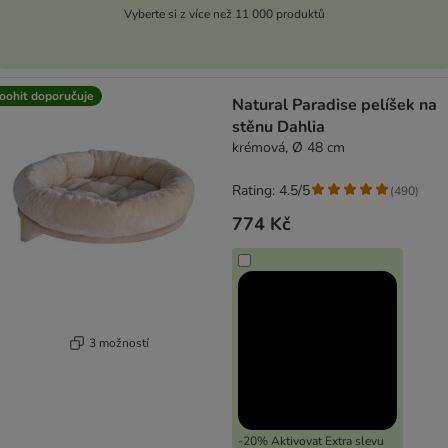
Vyberte si z více než 11 000 produktů
oohit doporučuje
Natural Paradise pelíšek na
stěnu Dahlia
krémová, Ø 48 cm
Rating: 4.5/5
(
490
)
774 Kč
3 možností
-20% Aktivovat Extra slevu