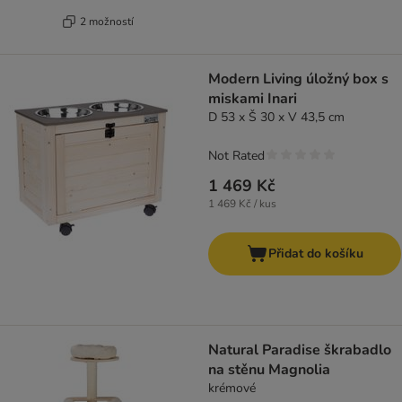
2 možností
Modern Living úložný box s
miskami Inari
D 53 x Š 30 x V 43,5 cm
Not Rated
1 469 Kč
1 469 Kč / kus
Přidat do košíku
Natural Paradise škrabadlo
na stěnu Magnolia
krémové