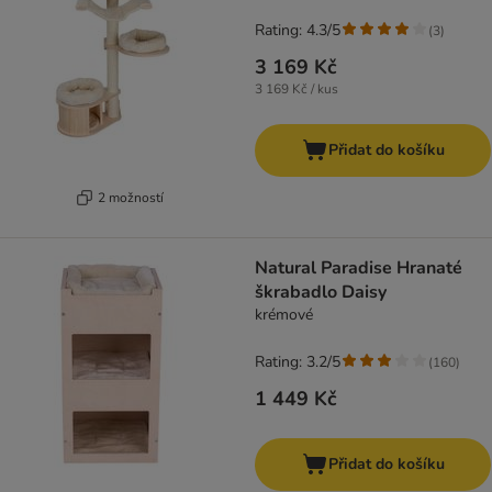
Rating: 4.3/5
(
3
)
3 169 Kč
3 169 Kč / kus
Přidat do košíku
2 možností
Natural Paradise Hranaté
škrabadlo Daisy
krémové
Rating: 3.2/5
(
160
)
1 449 Kč
Přidat do košíku