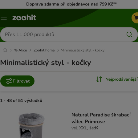
Doprava zdarma při objednávce nad 799 Kč**
Menu
Hledat
produkty
% Akce
Zoohit home
Minimalistický styl - kočky
Minimalistický styl - kočky
Nejprodávanější
Filtrovat
1 - 48 of 51 výsledků
product items have been changed
Natural Paradise škrabací
válec Primrose
vel. XXL, šedý