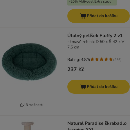
-20% Aktivovat Extra slevu
Přidat do košíku
Útulný pelíšek Fluffy 2 v1
- tmavě zelená: D 50 x Š 42 x V
7,5 cm
Rating: 4.8/5
(
256
)
237 Kč
Přidat do košíku
3 možností
Natural Paradise škrabadlo
Jasmine XXL