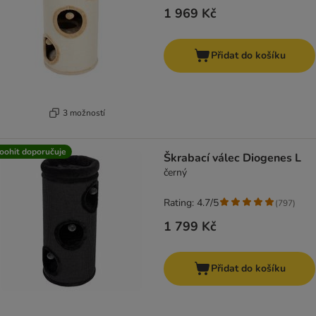
1 969 Kč
Přidat do košíku
3 možností
oohit doporučuje
Škrabací válec Diogenes L
černý
Rating: 4.7/5
(
797
)
1 799 Kč
Přidat do košíku