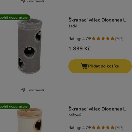
2 možností
oohit doporučuje
Škrabací válec Diogenes L
šedý
Rating: 4.7/5
(
797
)
1 839 Kč
Přidat do košíku
3 možností
oohit doporučuje
Škrabací válec Diogenes L
béžový
Rating: 4.7/5
(
797
)