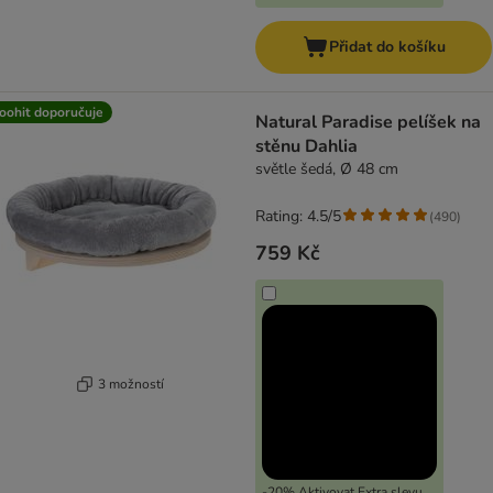
Přidat do košíku
oohit doporučuje
Natural Paradise pelíšek na
stěnu Dahlia
světle šedá, Ø 48 cm
Rating: 4.5/5
(
490
)
759 Kč
3 možností
-20% Aktivovat Extra slevu