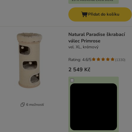
Přidat do košíku
Natural Paradise škrabací
válec Primrose
vel. XL, krémový
Rating: 4.6/5
(
1330
)
2 549 Kč
6 možností