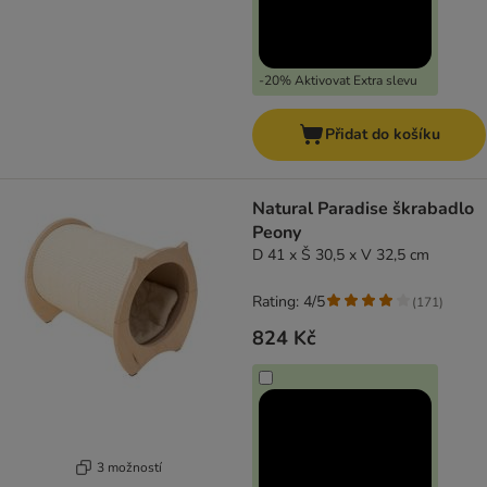
-20% Aktivovat Extra slevu
Přidat do košíku
Natural Paradise škrabadlo
Peony
D 41 x Š 30,5 x V 32,5 cm
Rating: 4/5
(
171
)
824 Kč
3 možností