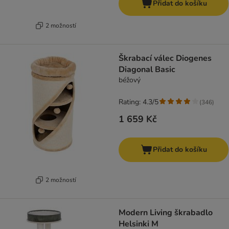
Přidat do košíku
2 možností
Škrabací válec Diogenes
Diagonal Basic
béžový
Rating: 4.3/5
(
346
)
1 659 Kč
Přidat do košíku
2 možností
Modern Living škrabadlo
Helsinki M