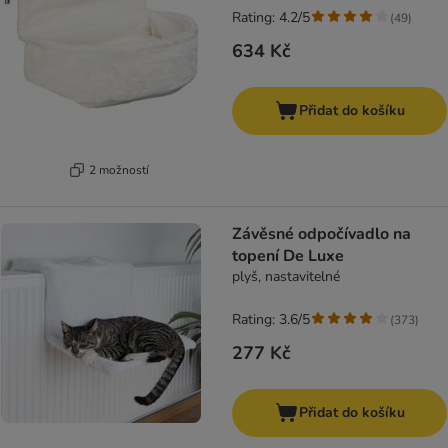
Rating: 4.2/5
(
49
)
634 Kč
Přidat do košíku
2 možností
Závěsné odpočívadlo na
topení De Luxe
plyš, nastavitelné
Rating: 3.6/5
(
373
)
277 Kč
Přidat do košíku