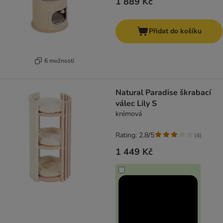
1 889 Kč
Přidat do košíku
6 možností
Natural Paradise škrabací
válec Lily S
krémová
Rating: 2.8/5
(
4
)
1 449 Kč