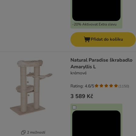
-20% Aktivovat Extra slevu
Přidat do košíku
Natural Paradise škrabadlo
Amaryllis L
krémové
Rating: 4.6/5
(
1150
)
3 589 Kč
2 možností