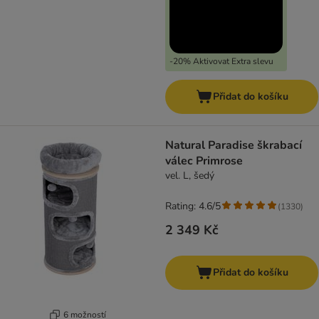
-20% Aktivovat Extra slevu
Přidat do košíku
Natural Paradise škrabací
válec Primrose
vel. L, šedý
Rating: 4.6/5
(
1330
)
2 349 Kč
Přidat do košíku
6 možností