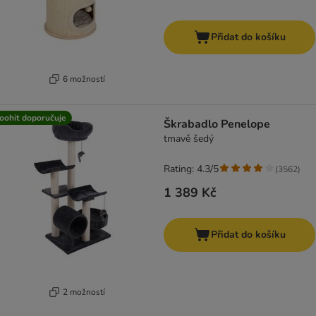
Přidat do košíku
6 možností
oohit doporučuje
Škrabadlo Penelope
tmavě šedý
Rating: 4.3/5
(
3562
)
1 389 Kč
Přidat do košíku
2 možností