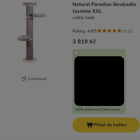
Natural Paradise škrabadlo
Jasmine XXL
světle šedé
Rating: 4.6/5
(
3132
)
3 819 Kč
2 možností
-20% Aktivovat Extra slevu
Přidat do košíku