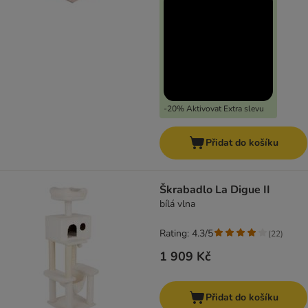
-20% Aktivovat Extra slevu
Přidat do košíku
Škrabadlo La Digue II
bílá vlna
Rating: 4.3/5
(
22
)
1 909 Kč
Přidat do košíku