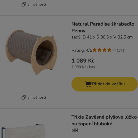
3 možností
Natural Paradise škrabadlo
Peony
šedý: D 41 x Š 30,5 x V 32,5 cm
Rating: 4/5
(
171
)
1 089 Kč
1 089 Kč / kus
Přidat do košíku
3 možností
Trixie Závěsné plyšové lůžko
na topení hluboké
bílé