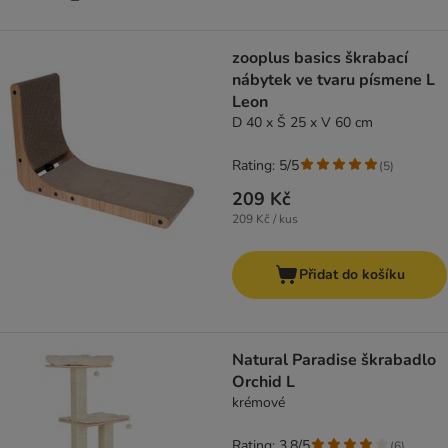
zooplus basics škrabací
nábytek ve tvaru písmene L
Leon
D 40 x Š 25 x V 60 cm
Rating: 5/5
(
5
)
209 Kč
209 Kč / kus
Přidat do košíku
Natural Paradise škrabadlo
Orchid L
krémové
Rating: 3.8/5
(
6
)