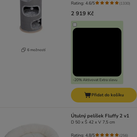
Rating: 4.6/5
(
1330
)
2 919 Kč
6 možností
-20% Aktivovat Extra slevu
Přidat do košíku
Útulný pelíšek Fluffy 2 v1
D 50 x Š 42 x V 7,5 cm
Rating: 4.8/5
(
256
)