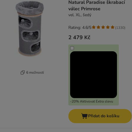
Natural Paradise škrabací
válec Primrose
vel. XL, šedý
Rating: 4.6/5
(
1330
)
2 479 Kč
6 možností
-20% Aktivovat Extra slevu
Přidat do košíku