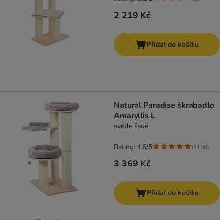
2 219 Kč
Přidat do košíku
Natural Paradise škrabadlo
Amaryllis L
světle šedé
Rating: 4.6/5
(
1150
)
3 369 Kč
Přidat do košíku