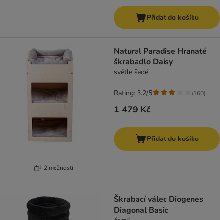
Přidat do košíku
Natural Paradise Hranaté
škrabadlo Daisy
světle šedé
Rating: 3.2/5
(
160
)
1 479 Kč
Přidat do košíku
2 možností
Škrabací válec Diogenes
Diagonal Basic