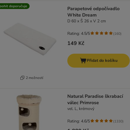
oohit doporučuje
Parapetové odpočívadlo
White Dream
D 60 x Š 26 x V 2 cm
Rating: 4.5/5
(
160
)
149 Kč
Přidat do košíku
2 možností
Natural Paradise škrabací
válec Primrose
vel. L, krémový
Rating: 4.6/5
(
1330
)