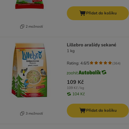
Přidat do košíku
2 možností
Lillebro arašídy sekané
1 kg
Rating: 4.6/5
(
364
)
109 Kč
109 Kč / kg
104 Kč
Přidat do košíku
3 možností