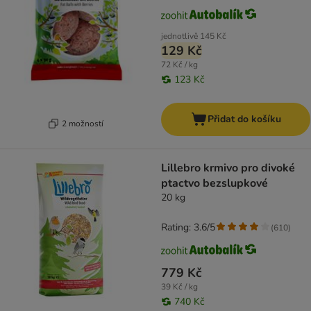
jednotlivě
145 Kč
129 Kč
72 Kč / kg
123 Kč
Přidat do košíku
2 možností
Lillebro krmivo pro divoké
ptactvo bezslupkové
20 kg
Rating: 3.6/5
(
610
)
779 Kč
39 Kč / kg
740 Kč