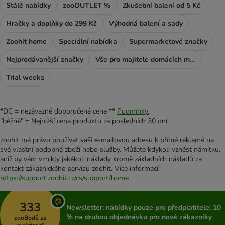
Stálé nabídky
zooOUTLET %
Zkušební balení od 5 Kč
Hračky a doplňky do 299 Kč
Výhodná balení a sady
Zoohit home
Speciální nabídka
Supermarketové značky
Nejprodávanější značky
Vše pro majitele domácích mazlíčků
Trial weeks
*DC = nezávazně doporučená cena **
Podmínky.
"běžně" = Nejnižší cena produktu za posledních 30 dní.
zoohit má právo používat vaši e-mailovou adresu k přímé reklamě na
své vlastní podobné zboží nebo služby. Můžete kdykoli vznést námitku,
aniž by vám vznikly jakékoli náklady kromě základních nákladů za
kontakt zákaznického servisu zoohit. Více informací:
https://support.zoohit.cz/cs/support/home
333
Newsletter: nabídky pouze pro předplatitele; 10
% na druhou objednávku pro nové zákazníky
zooBodů za