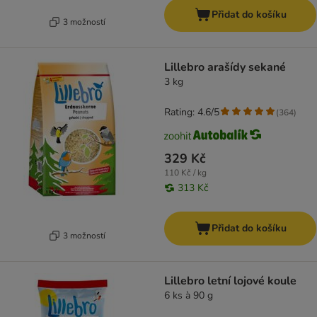
Přidat do košíku
3 možností
Lillebro arašídy sekané
3 kg
Rating: 4.6/5
(
364
)
329 Kč
110 Kč / kg
313 Kč
Přidat do košíku
3 možností
Lillebro letní lojové koule
6 ks à 90 g