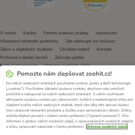
O zoohit
Kariéra
Firemní webové stránky
Impressum
Všeobecné obchodní podmínky
Zde odstoupit od smlouvy
Zákon o digitálních službách
Likvidace baterií
Kontakt
Poštovné a dodací termín
Způsoby platby
Partnerský program
Ochrana osobních údajů
Pomozte nám zlepšovat zoohit.cz!
Ochrana osobních údajů
Prohlášení o přístupnosti
Na našich webových stránkách používáme cookies, pixely a další technologie
© zooplus SE
2026
(„cookies“). Používáme základní soubory cookies, abychom vám umožnili
prohlížet a nakupovat na našich webových stránkách. S vaším souhlasem
aktivujeme soubory cookies pro výkonnostní, funkční a marketingové účely pro
zlepšení kvality našich webových stránek, které vám díky této aktivaci budou
moci ukazovat relevantní produkty a služby a pro personalizaci reklam. Změny
můžete kdykoli provést v našem centru preferencí ("Upravit nastavení"). Více
informací o správci vašich osobních údajů, o zpracovávaných osobních údajích
a účelu zpracování naleznete v Centru preferencí
Ochrana osobních údajů