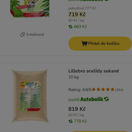
jednotlivě
777 Kč
719 Kč
60 Kč / kg
683 Kč
3 možností
Přidat do košíku
Lillebro arašídy sekané
10 kg
Rating: 4.6/5
(
364
)
819 Kč
82 Kč / kg
778 Kč