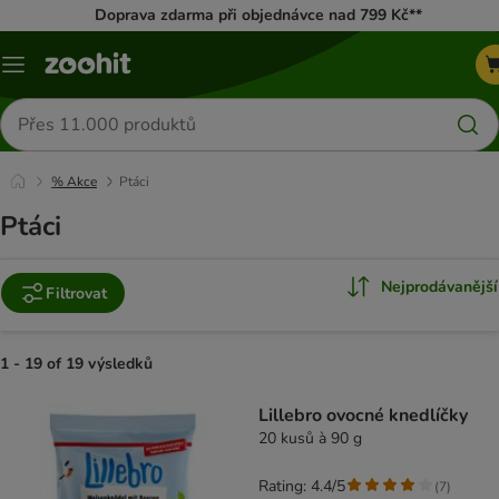
Doprava zdarma při objednávce nad 799 Kč**
Menu
Hledat
produkty
% Akce
Ptáci
Ptáci
Nejprodávanější
Filtrovat
1 - 19 of 19 výsledků
product items have been changed
Lillebro ovocné knedlíčky
20 kusů à 90 g
Rating: 4.4/5
(
7
)