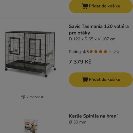
Přidat do košíku
Savic Tasmania 120 voliéra
pro ptáky
D 120 x Š 65 x V 107 cm
Rating: 4/5
(
25
)
7 379 Kč
Přidat do košíku
2 možností
Karlie Spirála na hraní
Ø 30 mm