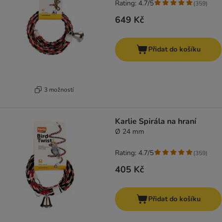
Rating: 4.7/5
(
359
)
649 Kč
Přidat do košíku
3 možností
Karlie Spirála na hraní
Ø 24 mm
Rating: 4.7/5
(
359
)
405 Kč
Přidat do košíku