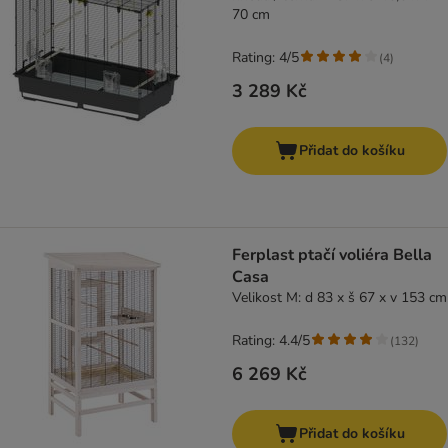
70 cm
Rating: 4/5
(
4
)
3 289 Kč
Přidat do košíku
Ferplast ptačí voliéra Bella
Casa
Velikost M: d 83 x š 67 x v 153 cm
Rating: 4.4/5
(
132
)
6 269 Kč
Přidat do košíku