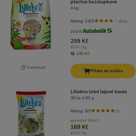
ptactvo bezslupkové
4 kg
Rating: 3.6/5
(
610
)
259 Kč
65 Kč / kg
246 Kč
3 možností
Přidat do košíku
Lillebro letní lojové koule
30 ks à 90 g
Rating: 5/5
(
3
)
jednotlivě
195 Kč
169 Kč
63 Kč / kg