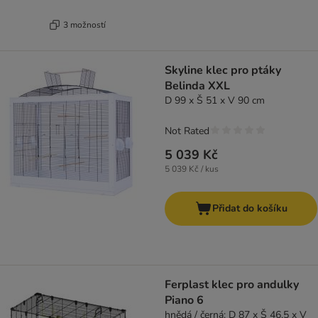
3 možností
Skyline klec pro ptáky
Belinda XXL
D 99 x Š 51 x V 90 cm
Not Rated
5 039 Kč
5 039 Kč / kus
Přidat do košíku
Ferplast klec pro andulky
Piano 6
hnědá / černá: D 87 x Š 46,5 x V