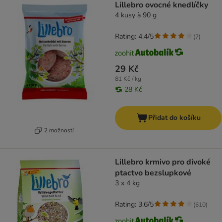
Lillebro ovocné knedlíčky
4 kusy à 90 g
Rating: 4.4/5
(
7
)
29 Kč
81 Kč / kg
28 Kč
Přidat do košíku
2 možností
Lillebro krmivo pro divoké
ptactvo bezslupkové
3 x 4 kg
Rating: 3.6/5
(
610
)