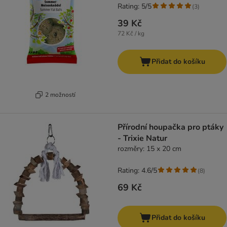
Rating: 5/5
(
3
)
39 Kč
72 Kč / kg
Přidat do košíku
2 možností
Přírodní houpačka pro ptáky
- Trixie Natur
rozměry: 15 x 20 cm
Rating: 4.6/5
(
8
)
69 Kč
Přidat do košíku