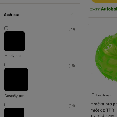
Velcí 26-45 kg
Stáří psa
(
1
)
(
23
)
Mladý pes
Extra velcí > 45 kg
(
15
)
Dospělý pes
2 možností
Hračka pro p
(
14
)
míček z TPR
1 kus (Ø 6 cm)