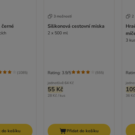
3 možností
2
, černé
Silikonová cestovní miska
Hra
cích
2 x 500 ml
míč
3 ku
Rating: 3.9/5
Ratin
(
1085
)
(
555
)
jednotlivě
64 Kč
jedno
55 Kč
10
28 Kč / kus
36 Kč
t do košíku
Přidat do košíku