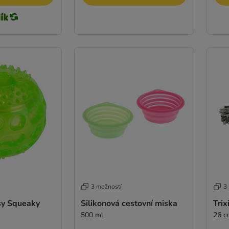
3 možností
3
sy Squeaky
Silikonová cestovní miska
Trix
500 ml
26 c