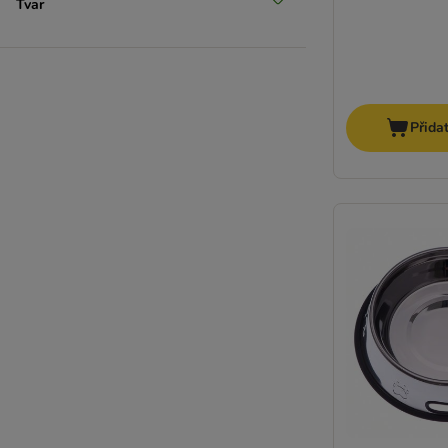
Tvar
Přida