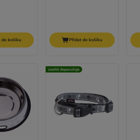
t do košíku
Přidat do košíku
zoohit doporučuje