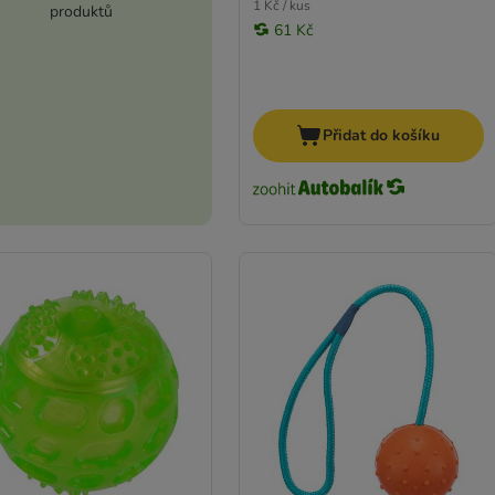
1 Kč / kus
produktů
61 Kč
Přidat do košíku