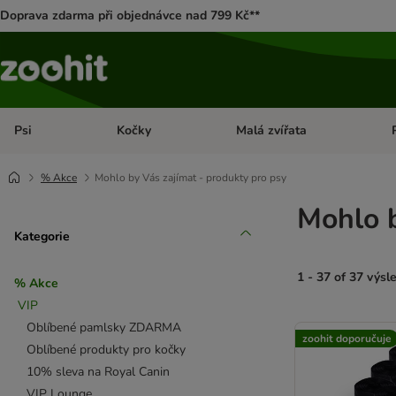
Doprava zdarma při objednávce nad 799 Kč**
Psi
Kočky
Malá zvířata
Otevřít menu: Psi
Otevřít menu: Kočky
Ote
% Akce
Mohlo by Vás zajímat - produkty pro psy
Mohlo b
Kategorie
1 - 37 of 37 výsl
% Akce
VIP
product items ha
Oblíbené pamlsky ZDARMA
zoohit doporučuje
Oblíbené produkty pro kočky
10% sleva na Royal Canin
VIP Lounge