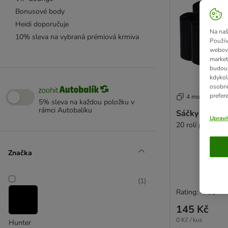
Bonusové body
Heidi doporučuje
Na naš
10% sleva na vybraná prémiová krmiva
Použív
webový
market
budou 
kdykol
osobní
prefer
4 možností
5% sleva na každou položku v
rámci Autobalíku
Sáčky na trus
Upravi
20 rolí po 20 sá
Značka
(
1
)
Rating: 4.4/5
145 Kč
0 Kč / kus
Hunter