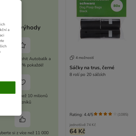
ich
Vaše výhody
kční a
aci
ete
ašich
u
4 možností
ivujte si zoohit Autobalík a
ušetřete 5 % pokaždé!
Sáčky na trus, černé
8 rolí po 20 sáčcích
ůvěra více než 10 milionů
zákazníků
Rating: 4.4/5
(
1085
)
jednotlivě
74 Kč
64 Kč
berte si z více než 11 000