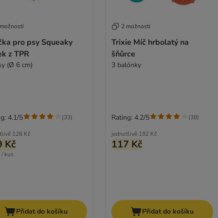
 možností
2 možností
čka pro psy Squeaky
Trixie Míč hrbolatý na
ek z TPR
šňůrce
sy (Ø 6 cm)
3 balónky
g: 4.1/5
Rating: 4.2/5
(
33
)
(
38
)
tlivě
126 Kč
jednotlivě
192 Kč
9 Kč
117 Kč
 / kus
Přidat do košíku
Přidat do košíku