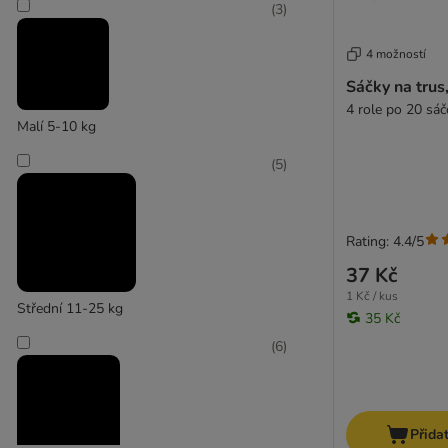
(
3
)
4 možností
Sáčky na trus
4 role po 20 sáč
Malí 5-10 kg
(
5
)
Rating: 4.4/5
37 Kč
1 Kč / kus
Střední 11-25 kg
35 Kč
(
6
)
Přida