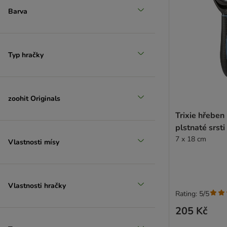
Barva
Typ hračky
zoohit Originals
Trixie hřeben
plstnaté srsti
7 x 18 cm
Vlastnosti mísy
Vlastnosti hračky
Rating: 5/5
205 Kč