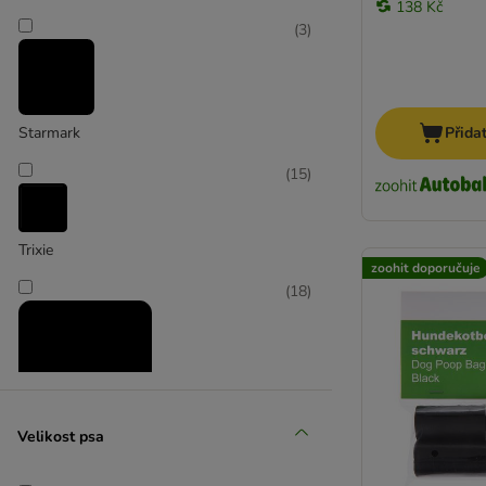
138 Kč
(
3
)
Starmark
Přida
(
15
)
Trixie
zoohit doporučuje
(
18
)
Velikost psa
zooplus Exclusive