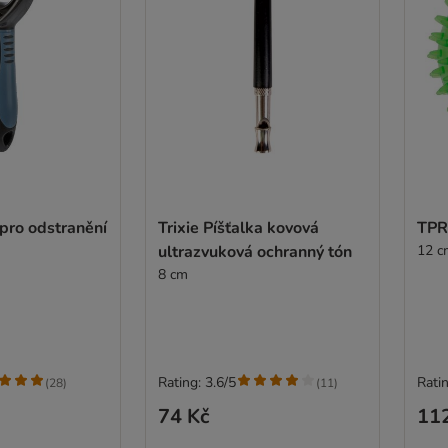
 pro odstranění
Trixie Píšťalka kovová
TPR
ultrazvuková ochranný tón
12 c
8 cm
Rating: 3.6/5
Ratin
(
28
)
(
11
)
74 Kč
11