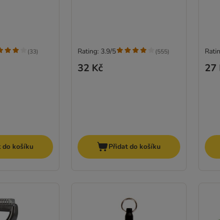
Rating: 3.9/5
Ratin
(
33
)
(
555
)
32 Kč
27 
t do košíku
Přidat do košíku