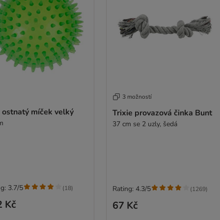
3 možností
 ostnatý míček velký
Trixie provazová činka Bunt
m
37 cm se 2 uzly, šedá
g: 3.7/5
(
18
)
Rating: 4.3/5
(
1269
)
2 Kč
67 Kč