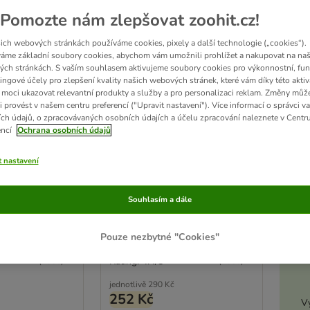
Pomozte nám zlepšovat zoohit.cz!
ich webových stránkách používáme cookies, pixely a další technologie („cookies“).
áme základní soubory cookies, abychom vám umožnili prohlížet a nakupovat na naš
ch stránkách. S vaším souhlasem aktivujeme soubory cookies pro výkonnostní, fun
ingové účely pro zlepšení kvality našich webových stránek, které vám díky této aktiv
moci ukazovat relevantní produkty a služby a pro personalizaci reklam. Změny můž
i provést v našem centru preferencí ("Upravit nastavení"). Více informací o správci v
ch údajů, o zpracovávaných osobních údajích a účelu zpracování naleznete v Centr
encí
Ochrana osobních údajů
4 možností
Akt
, černé
Sáčky na trus, černé
t nastavení
čcích
40 rolí po 20 sáčcích
Souhlasím a dále
D
Pouze nezbytné "Cookies"
Rating: 4.4/5
(
1085
)
(
1085
)
jednotlivě
290 Kč
252 Kč
Vy