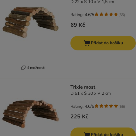
D 22 x Š 10 x V 1,5 cm
Rating: 4.6/5
(
55
)
69 Kč
Přidat do košíku
4 možností
Trixie most
D 51 x Š 30 x V 2 cm
Rating: 4.6/5
(
55
)
225 Kč
Přidat do košíku