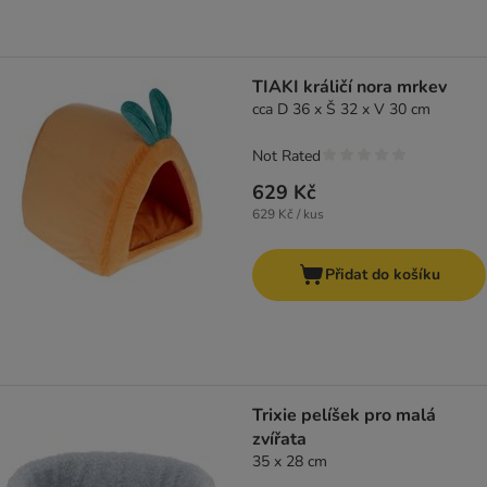
TIAKI králičí nora mrkev
cca D 36 x Š 32 x V 30 cm
Not Rated
629 Kč
629 Kč / kus
Přidat do košíku
Trixie pelíšek pro malá
zvířata
35 x 28 cm