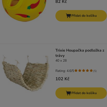
82 Kč
Přidat do košíku
Trixie Houpačka podložka z
trávy
40 x 28
Rating: 4.6/5
(
5
)
102 Kč
Přidat do košíku