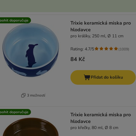
oohit doporučuje
Trixie keramická miska pro
hlodavce
pro králíky, 250 ml, Ø 11 cm
Rating: 4.7/5
(
1009
)
84 Kč
Přidat do košíku
3 možností
oohit doporučuje
Trixie keramická miska pro
hlodavce
pro křečky, 80 ml, Ø 8 cm