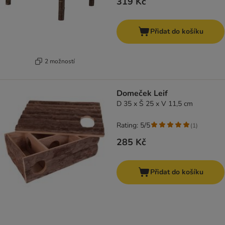
319 Kč
Přidat do košíku
2 možností
Domeček Leif
D 35 x Š 25 x V 11,5 cm
Rating: 5/5
(
1
)
285 Kč
Přidat do košíku