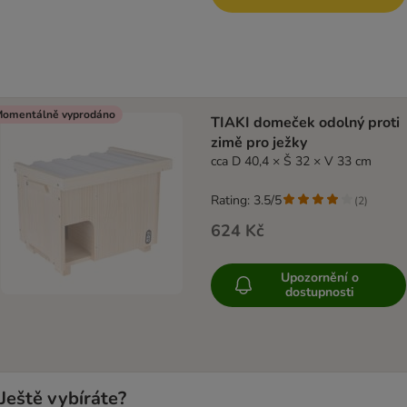
omentálně vyprodáno
TIAKI domeček odolný proti
zimě pro ježky
cca D 40,4 × Š 32 × V 33 cm
Rating: 3.5/5
(
2
)
624 Kč
Upozornění o
dostupnosti
Ještě vybíráte?