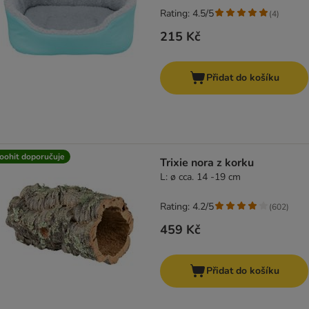
Rating: 4.5/5
(
4
)
215 Kč
Přidat do košíku
oohit doporučuje
Trixie nora z korku
L: ø cca. 14 -19 cm
Rating: 4.2/5
(
602
)
459 Kč
Přidat do košíku