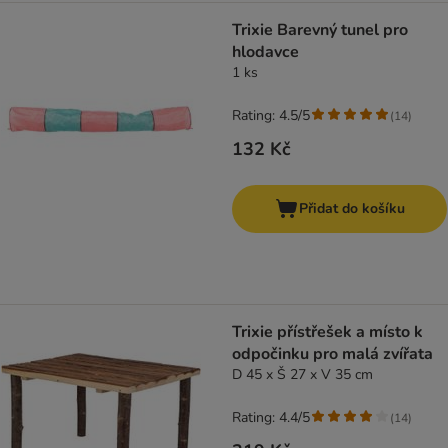
Trixie Barevný tunel pro
hlodavce
1 ks
Rating: 4.5/5
(
14
)
132 Kč
Přidat do košíku
Trixie přístřešek a místo k
odpočinku pro malá zvířata
D 45 x Š 27 x V 35 cm
Rating: 4.4/5
(
14
)