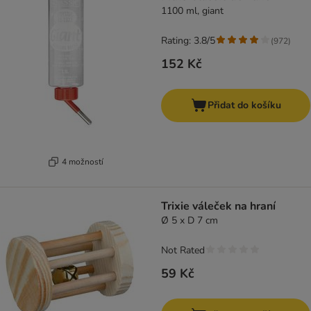
1100 ml, giant
Rating: 3.8/5
(
972
)
152 Kč
Přidat do košíku
4 možností
Trixie váleček na hraní
Ø 5 x D 7 cm
Not Rated
59 Kč