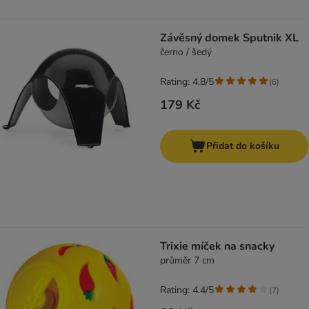
Závěsný domek Sputnik XL
černo / šedý
Rating: 4.8/5
(
6
)
179 Kč
Přidat do košíku
Trixie míček na snacky
průměr 7 cm
Rating: 4.4/5
(
7
)