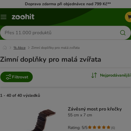
Doprava zdarma při objednávce nad 799 Kč**
Menu
Hledat
produkty
% Akce
Zimní doplňky pro malá zvířata
Zimní doplňky pro malá zvířata
Nejprodávanější
Filtrovat
1 - 40 of 40 výsledků
product items have been changed
Závěsný most pro křečky
55 cm x 7 cm
Rating: 5/5
(
6
)