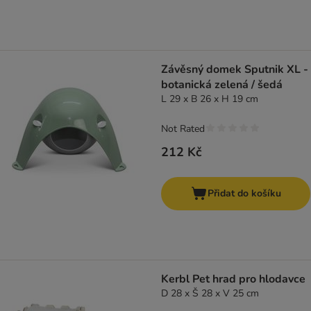
Závěsný domek Sputnik XL -
botanická zelená / šedá
L 29 x B 26 x H 19 cm
Not Rated
212 Kč
Přidat do košíku
Kerbl Pet hrad pro hlodavce
D 28 x Š 28 x V 25 cm