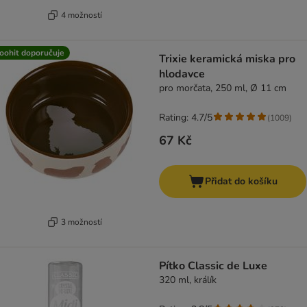
4 možností
oohit doporučuje
Trixie keramická miska pro
hlodavce
pro morčata, 250 ml, Ø 11 cm
Rating: 4.7/5
(
1009
)
67 Kč
Přidat do košíku
3 možností
Pítko Classic de Luxe
320 ml, králík