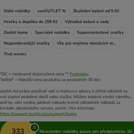
Stálé nabídky
zooOUTLET %
Zkušební balení od 5 Kč
Hračky a doplňky do 299 Kč
Výhodná balení a sady
Zoohit home
Speciální nabídka
Supermarketové značky
Nejprodávanější značky
Vše pro majitele domácích mazlíčků
Trial weeks
*DC = nezávazně doporučená cena **
Podmínky.
"běžně" = Nejnižší cena produktu za posledních 30 dní.
zoohit má právo používat vaši e-mailovou adresu k přímé reklamě na
své vlastní podobné zboží nebo služby. Můžete kdykoli vznést námitku,
aniž by vám vznikly jakékoli náklady kromě základních nákladů za
kontakt zákaznického servisu zoohit. Více informací:
https://support.zoohit.cz/cs/support/home
333
Newsletter: nabídky pouze pro předplatitele; 10