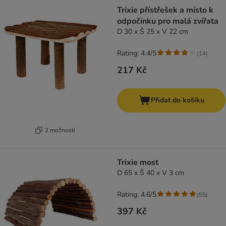
Trixie přístřešek a místo k
odpočinku pro malá zvířata
D 30 x Š 25 x V 22 cm
Rating: 4.4/5
(
14
)
217 Kč
Přidat do košíku
2 možností
Trixie most
D 65 x Š 40 x V 3 cm
Rating: 4.6/5
(
55
)
397 Kč