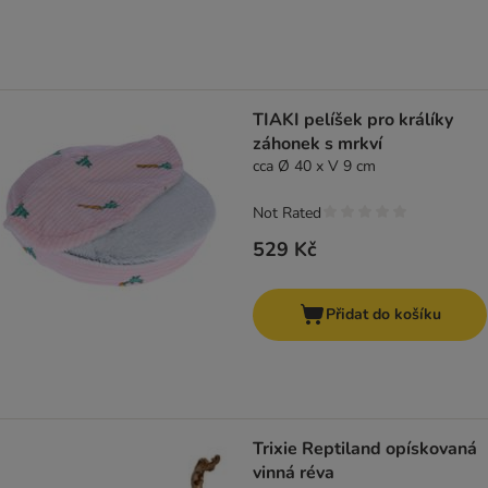
TIAKI pelíšek pro králíky
záhonek s mrkví
cca Ø 40 x V 9 cm
Not Rated
529 Kč
Přidat do košíku
Trixie Reptiland opískovaná
vinná réva