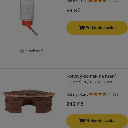
Rating: 3.8/5
(
972
)
69 Kč
Přidat do košíku
4 možností
Rohový domek na hraní
D 42 x Š 30/30 x V 15 cm
Rating: 4.2/5
(
555
)
242 Kč
Přidat do košíku