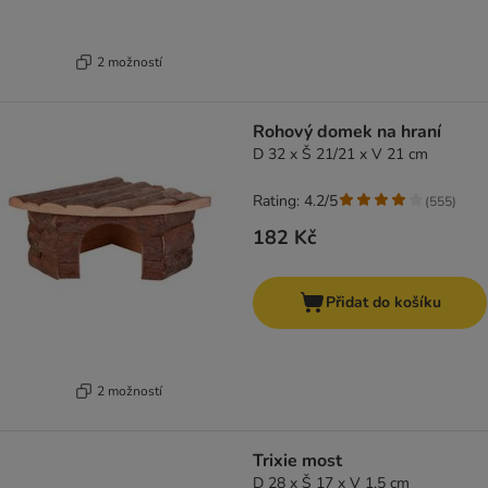
2 možností
Rohový domek na hraní
D 32 x Š 21/21 x V 21 cm
Rating: 4.2/5
(
555
)
182 Kč
Přidat do košíku
2 možností
Trixie most
D 28 x Š 17 x V 1,5 cm