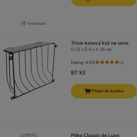
4 možností
Trixie kovový koš na seno
D 22 x Š 6 x V 16 cm
Rating: 4.5/5
(
4
)
87 Kč
Přidat do košíku
Pítko Classic de Luxe