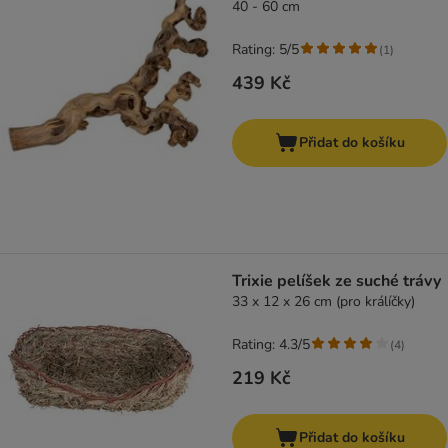
40 - 60 cm
Rating: 5/5
(
1
)
439 Kč
Přidat do košíku
Trixie pelíšek ze suché trávy
33 x 12 x 26 cm (pro králíčky)
Rating: 4.3/5
(
4
)
219 Kč
Přidat do košíku