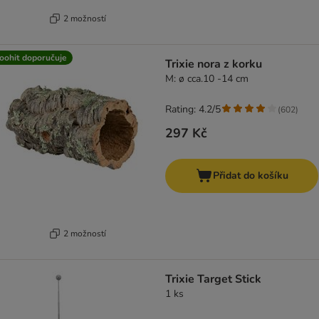
2 možností
oohit doporučuje
Trixie nora z korku
M: ø cca.10 -14 cm
Rating: 4.2/5
(
602
)
297 Kč
Přidat do košíku
2 možností
Trixie Target Stick
1 ks