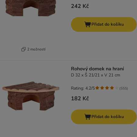
242 Kč
Přidat do košíku
2 možností
Rohový domek na hraní
D 32 x Š 21/21 x V 21 cm
Rating: 4.2/5
(
555
)
182 Kč
Přidat do košíku