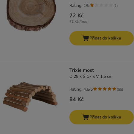
Rating: 1/5
(
1
)
72 Kč
72 Kč / kus
Přidat do košíku
Trixie most
D 28 x Š 17 x V 1,5 cm
Rating: 4.6/5
(
55
)
84 Kč
Přidat do košíku