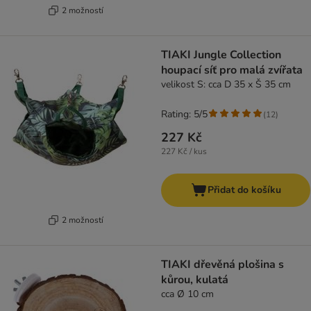
2 možností
TIAKI Jungle Collection
houpací síť pro malá zvířata
velikost S: cca D 35 x Š 35 cm
Rating: 5/5
(
12
)
227 Kč
227 Kč / kus
Přidat do košíku
2 možností
TIAKI dřevěná plošina s
kůrou, kulatá
cca Ø 10 cm