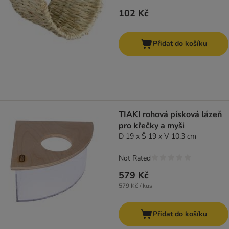
102 Kč
Přidat do košíku
TIAKI rohová písková lázeň
pro křečky a myši
D 19 x Š 19 x V 10,3 cm
Not Rated
579 Kč
579 Kč / kus
Přidat do košíku