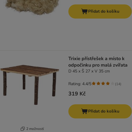
Přidat do košíku
Trixie přístřešek a místo k
odpočinku pro malá zvířata
D 45 x Š 27 x V 35 cm
Rating: 4.4/5
(
14
)
319 Kč
Přidat do košíku
2 možností