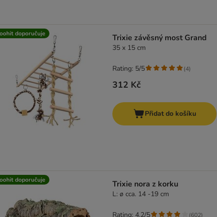
oohit doporučuje
Trixie závěsný most Grand
35 x 15 cm
Rating: 5/5
(
4
)
312 Kč
Přidat do košíku
oohit doporučuje
Trixie nora z korku
L: ø cca. 14 -19 cm
Rating: 4.2/5
(
602
)