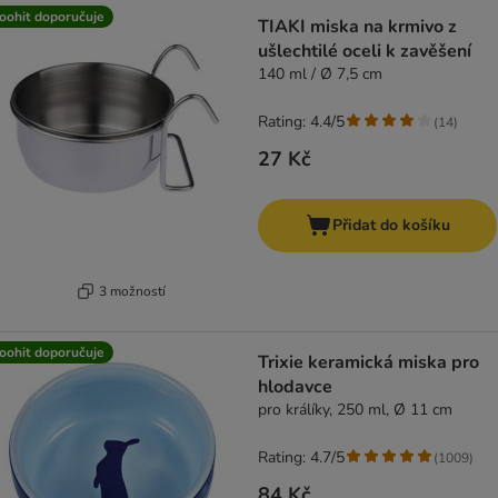
oohit doporučuje
TIAKI miska na krmivo z
ušlechtilé oceli k zavěšení
140 ml / Ø 7,5 cm
Rating: 4.4/5
(
14
)
27 Kč
Přidat do košíku
3 možností
oohit doporučuje
Trixie keramická miska pro
hlodavce
pro králíky, 250 ml, Ø 11 cm
Rating: 4.7/5
(
1009
)
84 Kč