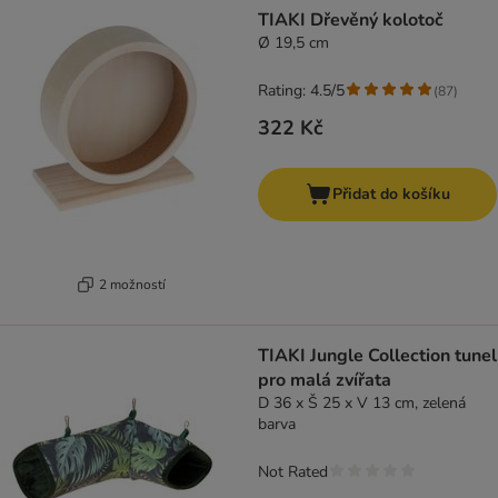
TIAKI Dřevěný kolotoč
Ø 19,5 cm
Rating: 4.5/5
(
87
)
322 Kč
Přidat do košíku
2 možností
TIAKI Jungle Collection tunel
pro malá zvířata
D 36 x Š 25 x V 13 cm, zelená
barva
Not Rated