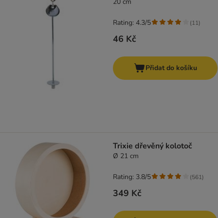
20 cm
Rating: 4.3/5
(
11
)
46 Kč
Přidat do košíku
Trixie dřevěný kolotoč
Ø 21 cm
Rating: 3.8/5
(
561
)
349 Kč