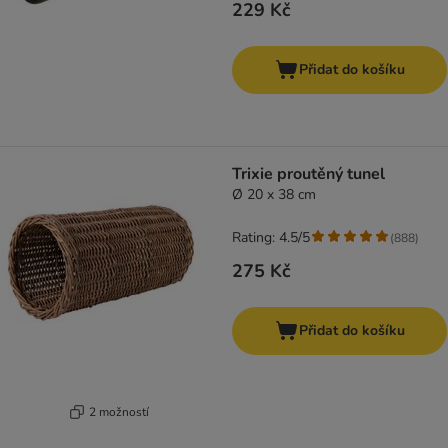
229 Kč
Přidat do košíku
Trixie proutěný tunel
Ø 20 x 38 cm
Rating: 4.5/5
(
888
)
275 Kč
Přidat do košíku
2 možností