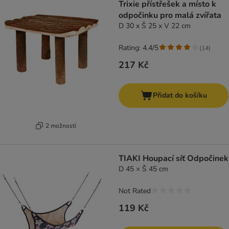
Trixie přístřešek a místo k
odpočinku pro malá zvířata
D 30 x Š 25 x V 22 cm
Rating: 4.4/5
(
14
)
217 Kč
Přidat do košíku
2 možností
TIAKI Houpací síť Odpočinek
D 45 × Š 45 cm
Not Rated
119 Kč