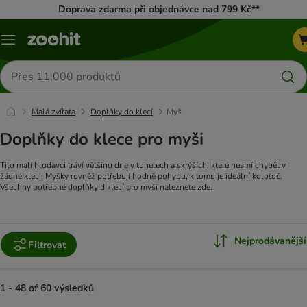
Doprava zdarma při objednávce nad 799 Kč**
Menu
Hledat
produkty
Malá zvířata
Doplňky do klecí
Myš
Doplňky do klece pro myši
Tito malí hlodavci tráví většinu dne v tunelech a skrýších, které nesmí chybět v
žádné kleci. Myšky rovněž potřebují hodně pohybu, k tomu je ideální kolotoč.
Všechny potřebné doplňky d klecí pro myši naleznete zde.
Nejprodávanější
Filtrovat
1 - 48 of 60 výsledků