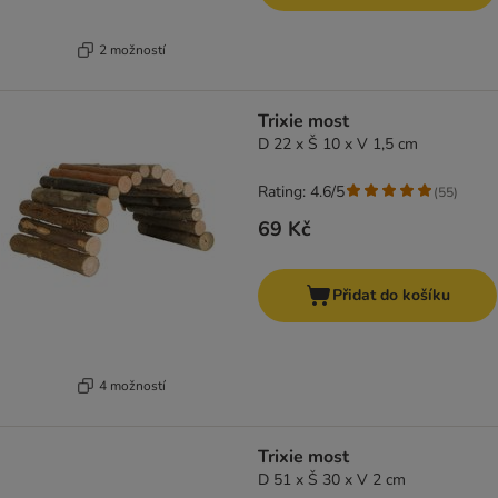
2 možností
Trixie most
D 22 x Š 10 x V 1,5 cm
Rating: 4.6/5
(
55
)
69 Kč
Přidat do košíku
4 možností
Trixie most
D 51 x Š 30 x V 2 cm