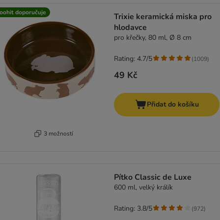
oohit doporučuje
Trixie keramická miska pro
hlodavce
pro křečky, 80 ml, Ø 8 cm
Rating: 4.7/5
(
1009
)
49 Kč
Přidat do košíku
3 možností
Pítko Classic de Luxe
600 ml, velký králík
Rating: 3.8/5
(
972
)