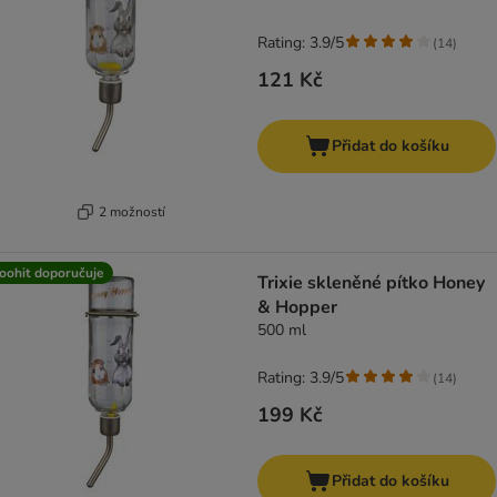
Rating: 3.9/5
(
14
)
121 Kč
Přidat do košíku
2 možností
oohit doporučuje
Trixie skleněné pítko Honey
& Hopper
500 ml
Rating: 3.9/5
(
14
)
199 Kč
Přidat do košíku