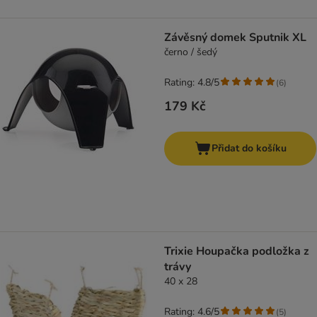
Závěsný domek Sputnik XL
černo / šedý
Rating: 4.8/5
(
6
)
179 Kč
Přidat do košíku
Trixie Houpačka podložka z
trávy
40 x 28
Rating: 4.6/5
(
5
)