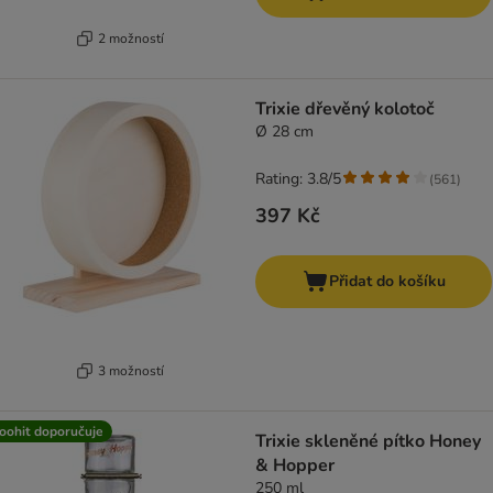
2 možností
Trixie dřevěný kolotoč
Ø 28 cm
Rating: 3.8/5
(
561
)
397 Kč
Přidat do košíku
3 možností
oohit doporučuje
Trixie skleněné pítko Honey
& Hopper
250 ml