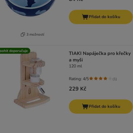
Přidat do košíku
3 možností
oohit doporučuje
TIAKI Napáječka pro křečky
a myši
120 ml
Rating: 4/5
(
1
)
229 Kč
Přidat do košíku