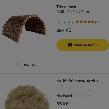
Trixie most
D 65 x Š 40 x V 3 cm
Rating: 4.6/5
(
55
)
397 Kč
Přidat do košíku
4 možností
Kerbl Pet konopná vlna
30 g
Not Rated
55 Kč