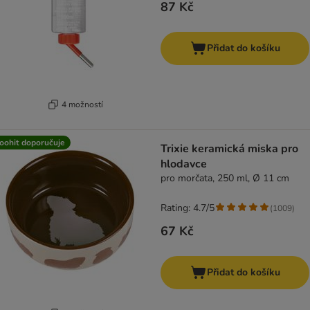
87 Kč
Přidat do košíku
4 možností
oohit doporučuje
Trixie keramická miska pro
hlodavce
pro morčata, 250 ml, Ø 11 cm
Rating: 4.7/5
(
1009
)
67 Kč
Přidat do košíku