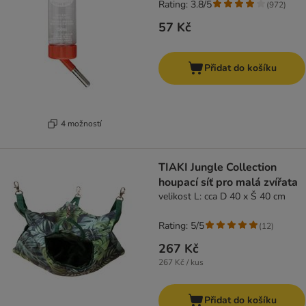
Rating: 3.8/5
(
972
)
57 Kč
Přidat do košíku
4 možností
TIAKI Jungle Collection
houpací síť pro malá zvířata
velikost L: cca D 40 x Š 40 cm
Rating: 5/5
(
12
)
267 Kč
267 Kč / kus
Přidat do košíku