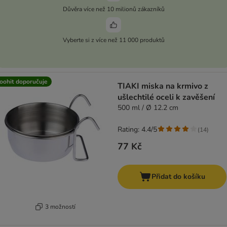
Důvěra více než 10 milionů zákazníků
Vyberte si z více než 11 000 produktů
oohit doporučuje
TIAKI miska na krmivo z
ušlechtilé oceli k zavěšení
500 ml / Ø 12.2 cm
Rating: 4.4/5
(
14
)
77 Kč
Přidat do košíku
3 možností