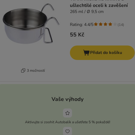
ušlechtilé oceli k zavěšení
265 ml / Ø 9,5 cm
Rating: 4.4/5
(
14
)
55 Kč
Přidat do košíku
3 možností
Vaše výhody
Aktivujte si zoohit Autobalík a ušetřete 5 % pokaždé!