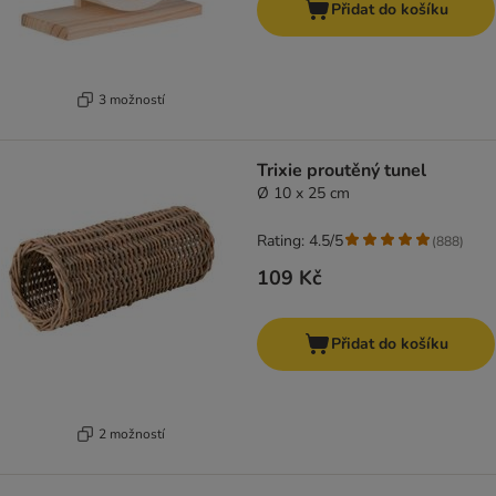
Přidat do košíku
3 možností
Trixie proutěný tunel
Ø 10 x 25 cm
Rating: 4.5/5
(
888
)
109 Kč
Přidat do košíku
2 možností