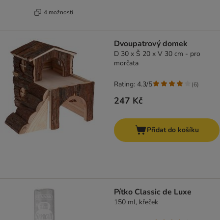
4 možností
Dvoupatrový domek
D 30 x Š 20 x V 30 cm - pro
morčata
Rating: 4.3/5
(
6
)
247 Kč
Přidat do košíku
Pítko Classic de Luxe
150 ml, křeček