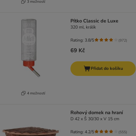
3 možností
Pítko Classic de Luxe
320 ml, králík
Rating: 3.8/5
(
972
)
69 Kč
Přidat do košíku
4 možností
Rohový domek na hraní
D 42 x Š 30/30 x V 15 cm
Rating: 4.2/5
(
555
)