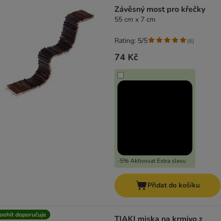
product items have been changed
Závěsný most pro křečky
55 cm x 7 cm
Rating: 5/5
(
6
)
74 Kč
-5% Aktivovat Extra slevu
Přidat do košíku
oohit doporučuje
TIAKI miska na krmivo z