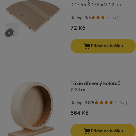
D 17,5 x Š 17,5 x V 1,2 cm
Rating: 3/5
(
2
)
72 Kč
Přidat do košíku
Trixie dřevěný kolotoč
Ø 33 cm
Rating: 3.8/5
(
561
)
564 Kč
Přidat do košíku