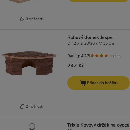
3 možností
Rohový domek Jesper
D 42 x Š 30/30 x V 15 cm
Rating: 4.2/5
(
555
)
242 Kč
Přidat do košíku
2 možností
Trixie Kovový držák na ovoce