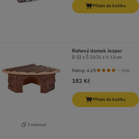
Přidat do košíku
Rohový domek Jesper
D 32 x Š 21/21 x V 13 cm
Rating: 4.2/5
(
555
)
182 Kč
Přidat do košíku
2 možností