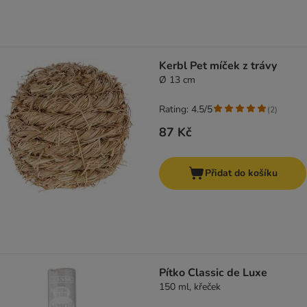
Kerbl Pet míček z trávy
Ø 13 cm
Rating: 4.5/5
(
2
)
87 Kč
Přidat do košíku
Pítko Classic de Luxe
150 ml, křeček