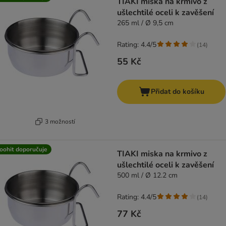
TIAKI miska na krmivo z
ušlechtilé oceli k zavěšení
265 ml / Ø 9,5 cm
Rating: 4.4/5
(
14
)
55 Kč
Přidat do košíku
3 možností
oohit doporučuje
TIAKI miska na krmivo z
ušlechtilé oceli k zavěšení
500 ml / Ø 12.2 cm
Rating: 4.4/5
(
14
)
77 Kč