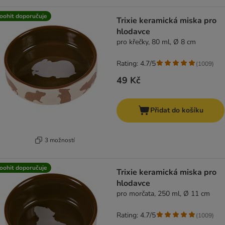
oohit doporučuje
Trixie keramická miska pro
hlodavce
pro křečky, 80 ml, Ø 8 cm
Rating: 4.7/5
(
1009
)
49 Kč
Přidat do košíku
3 možností
oohit doporučuje
Trixie keramická miska pro
hlodavce
pro morčata, 250 ml, Ø 11 cm
Rating: 4.7/5
(
1009
)