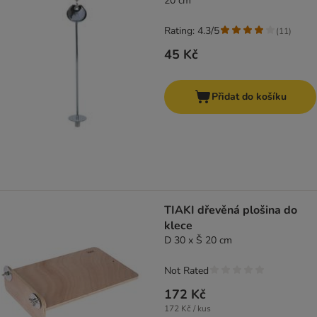
20 cm
Rating: 4.3/5
(
11
)
45 Kč
Přidat do košíku
TIAKI dřevěná plošina do
klece
D 30 x Š 20 cm
Not Rated
172 Kč
172 Kč / kus