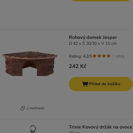
Rohový domek Jesper
D 42 x Š 30/30 x V 15 cm
Rating: 4.2/5
(
555
)
242 Kč
Přidat do košíku
2 možností
Trixie Kovový držák na ovoce