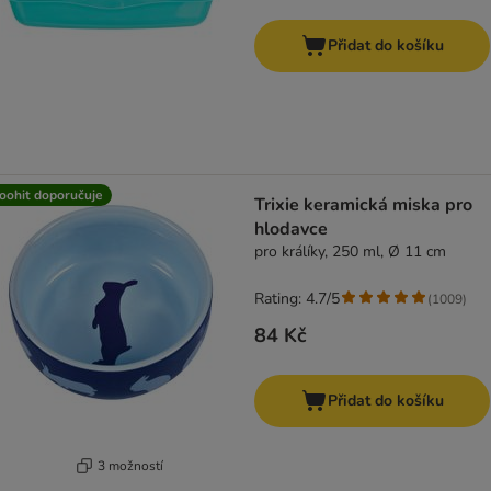
Přidat do košíku
oohit doporučuje
Trixie keramická miska pro
hlodavce
pro králíky, 250 ml, Ø 11 cm
Rating: 4.7/5
(
1009
)
84 Kč
Přidat do košíku
3 možností