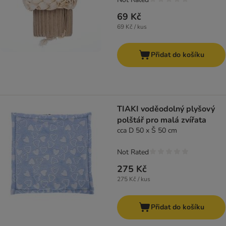
69 Kč
69 Kč / kus
Přidat do košíku
TIAKI voděodolný plyšový
polštář pro malá zvířata
cca D 50 x Š 50 cm
Not Rated
275 Kč
275 Kč / kus
Přidat do košíku