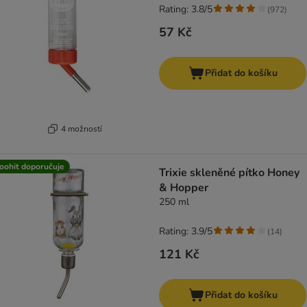
Rating: 3.8/5
(
972
)
57 Kč
Přidat do košíku
4 možností
oohit doporučuje
Trixie skleněné pítko Honey
& Hopper
250 ml
Rating: 3.9/5
(
14
)
121 Kč
Přidat do košíku