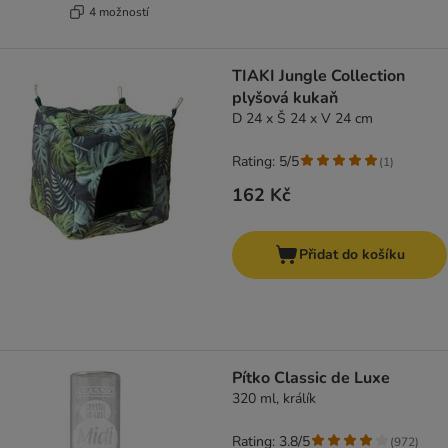
4 možností
TIAKI Jungle Collection
plyšová kukaň
D 24 x Š 24 x V 24 cm
Rating: 5/5
(
1
)
162 Kč
Přidat do košíku
Pítko Classic de Luxe
320 ml, králík
Rating: 3.8/5
(
972
)