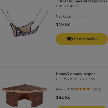
TIAKI Houpací síť Odpočinek
D 45 × Š 45 cm
Not Rated
119 Kč
Přidat do košíku
Rohový domek Jesper
D 32 x Š 21/21 x V 13 cm
Rating: 4.2/5
(
555
)
182 Kč