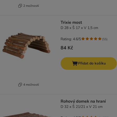
2 možností
Trixie most
D 28 x Š 17 x V 1,5 cm
Rating: 4.6/5
(
55
)
84 Kč
Přidat do košíku
4 možností
Rohový domek na hraní
D 32 x Š 21/21 x V 21 cm