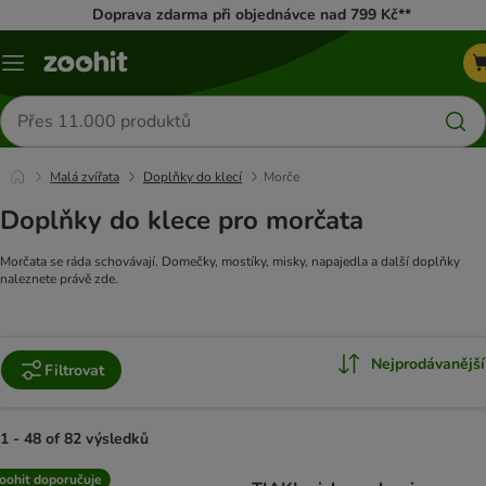
Doprava zdarma při objednávce nad 799 Kč**
Menu
Hledat
produkty
Malá zvířata
Doplňky do klecí
Morče
Doplňky do klece pro morčata
Morčata se ráda schovávají. Domečky, mostíky, misky, napajedla a další doplňky
naleznete právě zde.
Nejprodávanější
Filtrovat
1 - 48 of 82 výsledků
product items have been changed
oohit doporučuje