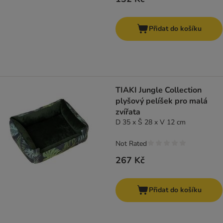
Přidat do košíku
TIAKI Jungle Collection
plyšový pelíšek pro malá
zvířata
D 35 x Š 28 x V 12 cm
Not Rated
267 Kč
Přidat do košíku