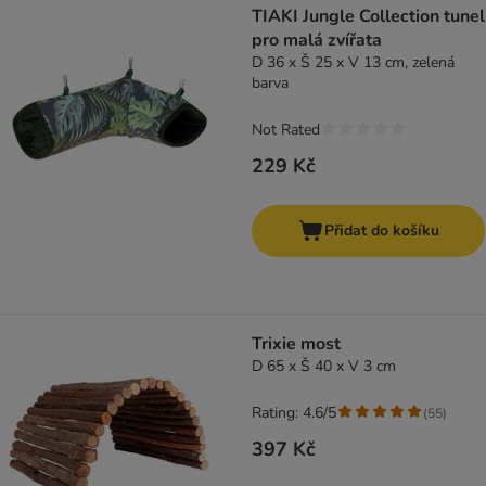
TIAKI Jungle Collection tunel
pro malá zvířata
D 36 x Š 25 x V 13 cm, zelená
barva
Not Rated
229 Kč
Přidat do košíku
Trixie most
D 65 x Š 40 x V 3 cm
Rating: 4.6/5
(
55
)
397 Kč