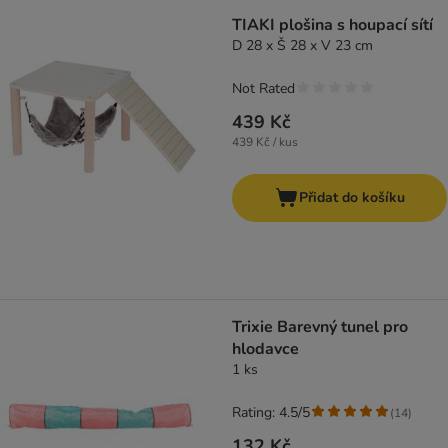
TIAKI plošina s houpací sítí
D 28 x Š 28 x V 23 cm
Not Rated
439 Kč
439 Kč / kus
Přidat do košíku
Trixie Barevný tunel pro
hlodavce
1 ks
Rating: 4.5/5
(
14
)
132 Kč