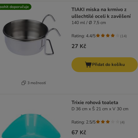
oohit doporučuje
TIAKI miska na krmivo z
ušlechtilé oceli k zavěšení
140 ml / Ø 7,5 cm
Rating: 4.4/5
(
14
)
27 Kč
Přidat do košíku
3 možností
Trixie rohová toaleta
D 36 cm x Š 21 cm x V 30 cm
Rating: 2.5/5
(
4
)
67 Kč