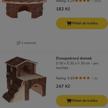
Rating: 4.2/5
(
555
)
182 Kč
Přidat do košíku
2 možností
Dvoupatrový domek
D 30 x Š 20 x V 30 cm - pro
morčata
Rating: 4.3/5
(
6
)
247 Kč
Přidat do košíku