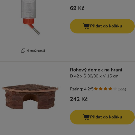
69 Kč
Přidat do košíku
4 možností
Rohový domek na hraní
D 42 x Š 30/30 x V 15 cm
Rating: 4.2/5
(
555
)
242 Kč
Přidat do košíku