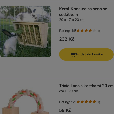
Kerbl Krmelec na seno se
sedátkem
20 x 17 x 20 cm
Rating: 4/5
(
1
)
232 Kč
Přidat do košíku
Trixie Lano s kostkami 20 cm
cca D 20 cm
Rating: 5/5
(
1
)
59 Kč