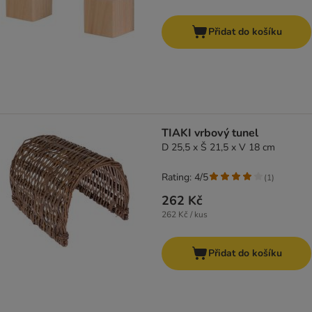
Přidat do košíku
TIAKI vrbový tunel
D 25,5 x Š 21,5 x V 18 cm
Rating: 4/5
(
1
)
262 Kč
262 Kč / kus
Přidat do košíku