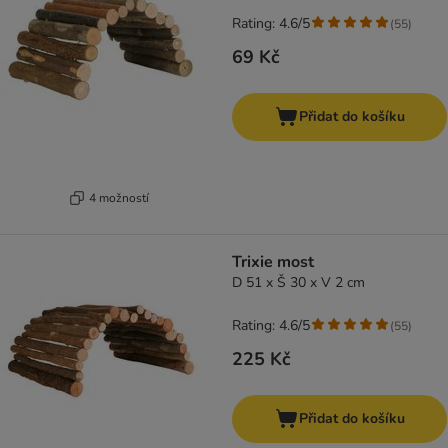
Rating: 4.6/5
(
55
)
69 Kč
Přidat do košíku
4 možností
Trixie most
D 51 x Š 30 x V 2 cm
Rating: 4.6/5
(
55
)
225 Kč
Přidat do košíku