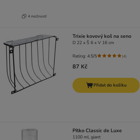
4 možností
Trixie kovový koš na seno
D 22 x Š 6 x V 16 cm
Rating: 4.5/5
(
4
)
87 Kč
Přidat do košíku
Pítko Classic de Luxe
1100 ml, giant