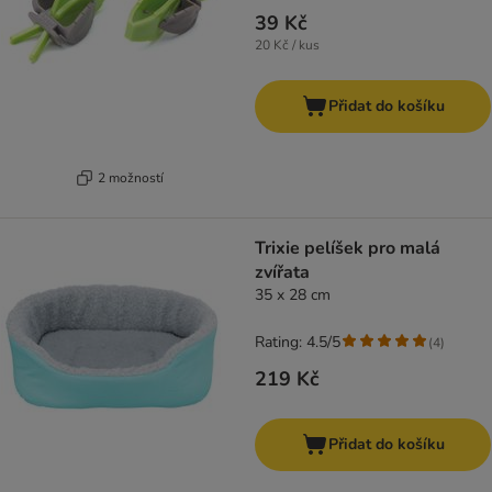
39 Kč
20 Kč / kus
Přidat do košíku
2 možností
Trixie pelíšek pro malá
zvířata
35 x 28 cm
Rating: 4.5/5
(
4
)
219 Kč
Přidat do košíku