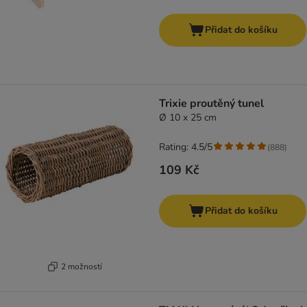
Přidat do košíku
Trixie proutěný tunel
Ø 10 x 25 cm
Rating: 4.5/5
(
888
)
109 Kč
Přidat do košíku
2 možností