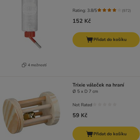
Rating: 3.8/5
(
972
)
152 Kč
Přidat do košíku
4 možností
Trixie váleček na hraní
Ø 5 x D 7 cm
Not Rated
59 Kč
Přidat do košíku