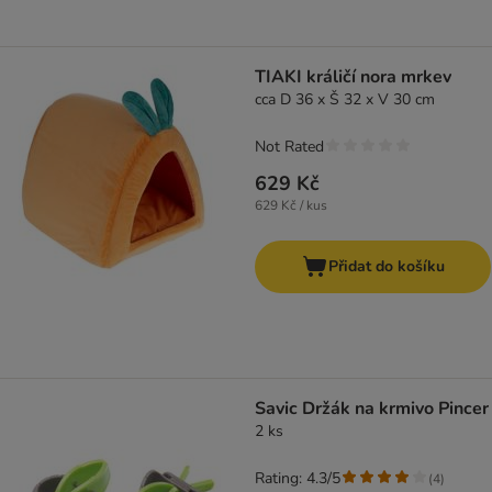
TIAKI králičí nora mrkev
cca D 36 x Š 32 x V 30 cm
Not Rated
629 Kč
629 Kč / kus
Přidat do košíku
Savic Držák na krmivo Pincer
2 ks
Rating: 4.3/5
(
4
)