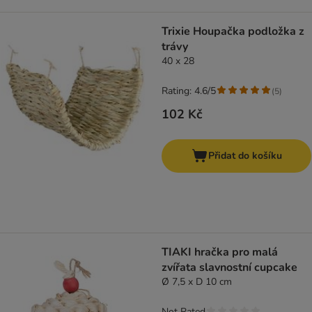
Trixie Houpačka podložka z
trávy
40 x 28
Rating: 4.6/5
(
5
)
102 Kč
Přidat do košíku
TIAKI hračka pro malá
zvířata slavnostní cupcake
Ø 7,5 x D 10 cm
Not Rated