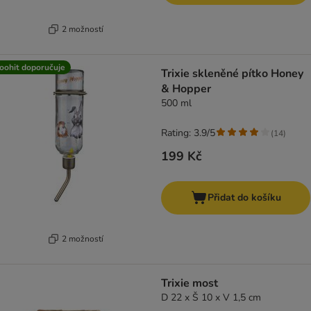
2 možností
oohit doporučuje
Trixie skleněné pítko Honey
& Hopper
500 ml
Rating: 3.9/5
(
14
)
199 Kč
Přidat do košíku
2 možností
Trixie most
D 22 x Š 10 x V 1,5 cm