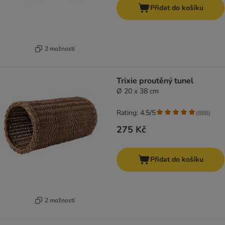
Přidat do košíku
2 možností
Trixie proutěný tunel
Ø 20 x 38 cm
Rating: 4.5/5
(
888
)
275 Kč
Přidat do košíku
2 možností