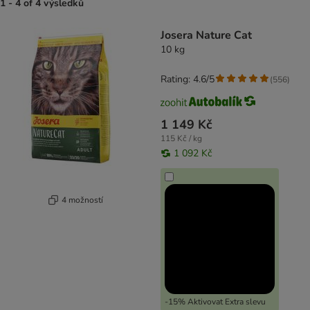
1 - 4 of 4 výsledků
product items have been changed
Josera Nature Cat
10 kg
Rating: 4.6/5
(
556
)
1 149 Kč
115 Kč / kg
1 092 Kč
4 možností
-15% Aktivovat Extra slevu