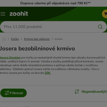
Doprava zdarma při objednávce nad 799 Kč**
Menu
Hledat
produkty
Kočky
Krmivo bez obilovin
Josera
Josera bezobilninové krmivo
Josera Emotion
pro kočky je neobyčejně chutné krmivo bez obsahu konzervačních
látek, umělých barviv či aromat. Výroba a složky podléhají přísné kontrole. Josera
obsahuje velmi dobře stravitelné proteiny a splňuje nároky koček s rozdílnou
aktivitou. Výběrem granulí Josera sázíte na ověřenou německou kvalitu. Více o
krmivu Josera pro kočky se dozvíte
ZDE.
Nejprodávanější
Filtrovat