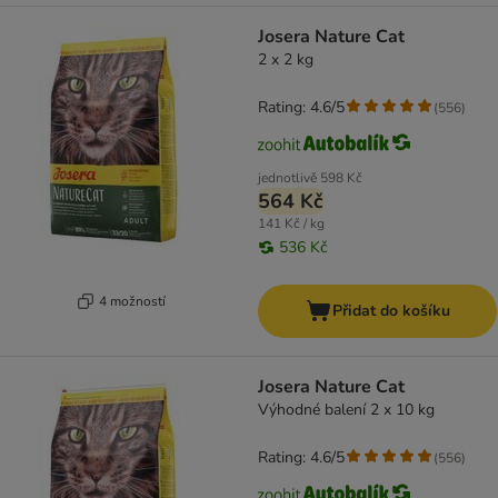
Josera Nature Cat
2 x 2 kg
Rating: 4.6/5
(
556
)
jednotlivě
598 Kč
564 Kč
141 Kč / kg
536 Kč
4 možností
Přidat do košíku
Josera Nature Cat
Výhodné balení 2 x 10 kg
Rating: 4.6/5
(
556
)