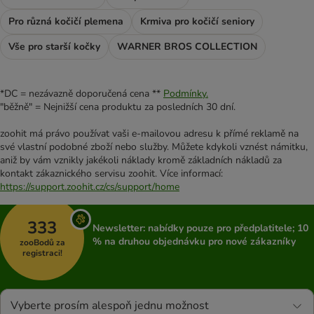
Pro různá kočičí plemena
Krmiva pro kočičí seniory
Vše pro starší kočky
WARNER BROS COLLECTION
*DC = nezávazně doporučená cena **
Podmínky.
"běžně" = Nejnižší cena produktu za posledních 30 dní.
zoohit má právo používat vaši e-mailovou adresu k přímé reklamě na
své vlastní podobné zboží nebo služby. Můžete kdykoli vznést námitku,
aniž by vám vznikly jakékoli náklady kromě základních nákladů za
kontakt zákaznického servisu zoohit. Více informací:
https://support.zoohit.cz/cs/support/home
333
Newsletter: nabídky pouze pro předplatitele; 10
% na druhou objednávku pro nové zákazníky
zooBodů za
registraci!
Vyberte prosím alespoň jednu možnost