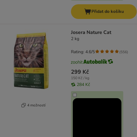
Přidat do košíku
Josera Nature Cat
2 kg
Rating: 4.6/5
(
556
)
299 Kč
150 Kč / kg
284 Kč
4 možností