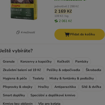
jednotlivě
2 298 Kč
2 169 Kč
109 Kč / kg
2 061 Kč
4 možností
Přidat do košíku
Ještě vybíráte?
Granule
Konzervy a kapsičky
Kočkolit
Pamlsky
Zkušební balení od 19 Kč
Pelíšky & odpočívadla
Škrabadla
Hygiena & péče
Toalety
Misky & fontánky & podložky
Přepravky & obojky
Hračky
Antiparazitika
Sítě & dvířka
Smart doplňky
Speciální a doplňkové krmivo
Krmivo bez obilovin
Vše pro koťata