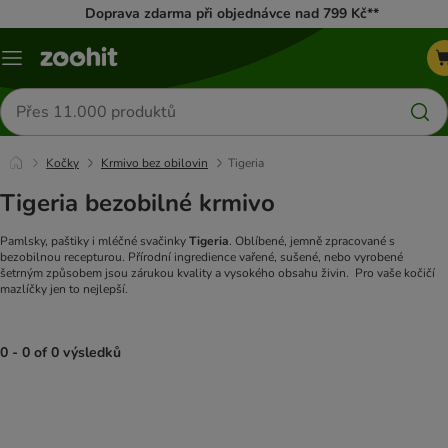
Doprava zdarma při objednávce nad 799 Kč**
Menu
Hledat
produkty
Kočky
Krmivo bez obilovin
Tigeria
Tigeria bezobilné krmivo
Pamlsky, paštiky i mléčné svačinky
Tigeria
. Oblíbené, jemně zpracované s
bezobilnou recepturou. Přírodní ingredience vařené, sušené, nebo vyrobené
šetrným způsobem jsou zárukou kvality a vysokého obsahu živin.
Pro vaše kočičí
mazlíčky jen to nejlepší.
0 - 0 of 0 výsledků
product items have been changed