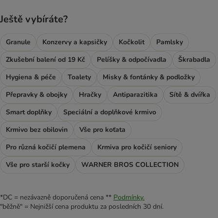
Ještě vybíráte?
Granule
Konzervy a kapsičky
Kočkolit
Pamlsky
Zkušební balení od 19 Kč
Pelíšky & odpočívadla
Škrabadla
Hygiena & péče
Toalety
Misky & fontánky & podložky
Přepravky & obojky
Hračky
Antiparazitika
Sítě & dvířka
Smart doplňky
Speciální a doplňkové krmivo
Krmivo bez obilovin
Vše pro koťata
Pro různá kočičí plemena
Krmiva pro kočičí seniory
Vše pro starší kočky
WARNER BROS COLLECTION
*DC = nezávazně doporučená cena **
Podmínky.
"běžně" = Nejnižší cena produktu za posledních 30 dní.