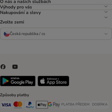
O nás a našich službách
Výhody pro vás
Nakupování a slevy
Zvolte zemi
Česká republika / cs
Způsoby platby
PLATBA PŘEDEM
DOBÍRKA
PLATBA PŘEDEM Payment Met
DOBÍRKA Pa
Visa Payment Method
Mastercard Payment Method
PayPal Payment Method
Apple pay Payment Method
GooglePay Payment Method