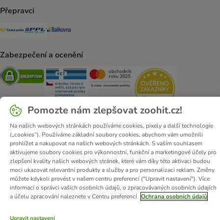
Přepravci
Česká pošta Shipping Method
PPL Shipping Method
Balíkovna Shipping Method
Zabezpečení a ocenění
Security
Security
Security
Security
Pomozte nám zlepšovat zoohit.cz!
Na našich webových stránkách používáme cookies, pixely a další technologie
(„cookies“). Používáme základní soubory cookies, abychom vám umožnili
O zoohit
Kariéra
Firemní webové stránky
Impressum
prohlížet a nakupovat na našich webových stránkách. S vaším souhlasem
aktivujeme soubory cookies pro výkonnostní, funkční a marketingové účely pro
Všeobecné obchodní podmínky
Zde odstoupit od smlouvy
zlepšení kvality našich webových stránek, které vám díky této aktivaci budou
Zákon o digitálních službách
Likvidace baterií
Kontakt
moci ukazovat relevantní produkty a služby a pro personalizaci reklam. Změny
můžete kdykoli provést v našem centru preferencí ("Upravit nastavení"). Více
Poštovné a dodací termín
Způsoby platby
informací o správci vašich osobních údajů, o zpracovávaných osobních údajích
Partnerský program
Ochrana osobních údajů
a účelu zpracování naleznete v Centru preferencí
Ochrana osobních údajů
Ochrana osobních údajů
Prohlášení o přístupnosti
Upravit nastavení