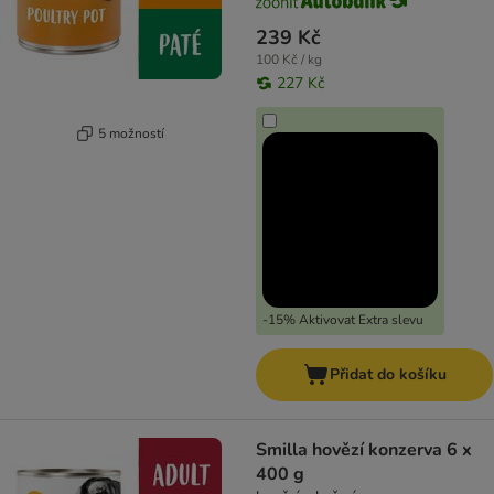
239 Kč
100 Kč / kg
227 Kč
5 možností
-15% Aktivovat Extra slevu
Přidat do košíku
Smilla hovězí konzerva 6 x
400 g