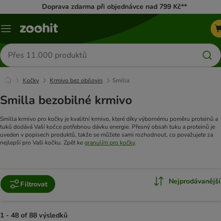
Doprava zdarma při objednávce nad 799 Kč**
Menu
Hledat
produkty
Kočky
Krmivo bez obilovin
Smilla
Smilla bezobilné krmivo
Smilla krmivo pro kočky je kvalitní krmivo, které díky výbornému poměru proteinů a
tuků dodává Vaší kočce potřebnou dávku energie. Přesný obsah tuku a proteinů je
uveden v popisech produktů, takže se můžete sami rozhodnout, co považujete za
nejlepší pro Vaši kočku. Zpět ke
granulím pro kočky
.
Nejprodávanější
Filtrovat
1 - 48 of 88 výsledků