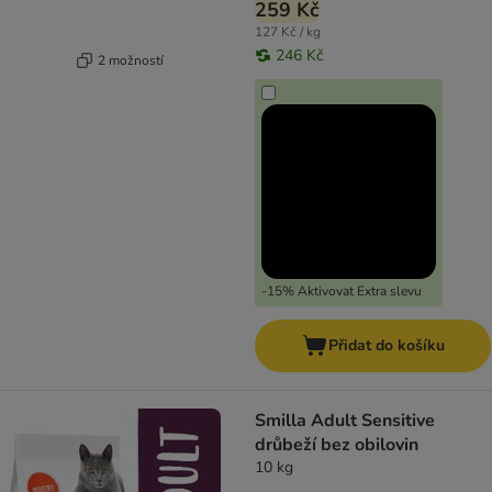
259 Kč
127 Kč / kg
246 Kč
2 možností
-15% Aktivovat Extra slevu
Přidat do košíku
Smilla Adult Sensitive
drůbeží bez obilovin
10 kg