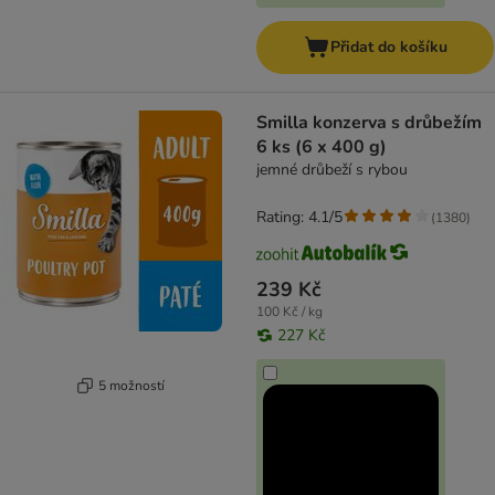
Přidat do košíku
Smilla konzerva s drůbežím
6 ks (6 x 400 g)
jemné drůbeží s rybou
Rating: 4.1/5
(
1380
)
239 Kč
100 Kč / kg
227 Kč
5 možností