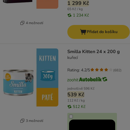
1 299 Kč
65 Kč / kg
1 234 Kč
4 možností
Přidat do košíku
Smilla Kitten 24 x 200 g
kuřecí
Rating: 4.2/5
(
682
)
jednotlivě
596 Kč
539 Kč
112 Kč / kg
512 Kč
3 možností