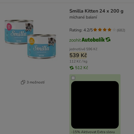
Smilla Kitten 24 x 200 g
míchané balení
Rating: 4.2/5
(
682
)
jednotlivě
596 Kč
539 Kč
112 Kč / kg
512 Kč
3 možností
-15% Aktivovat Extra slevu