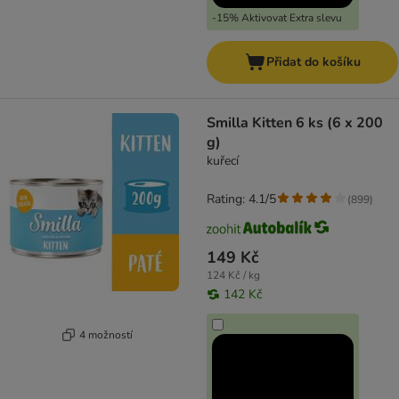
-15% Aktivovat Extra slevu
Přidat do košíku
Smilla Kitten 6 ks (6 x 200
g)
kuřecí
Rating: 4.1/5
(
899
)
149 Kč
124 Kč / kg
142 Kč
4 možností