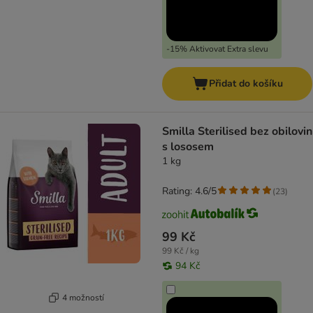
-15% Aktivovat Extra slevu
Přidat do košíku
Smilla Sterilised bez obilovin
s lososem
1 kg
Rating: 4.6/5
(
23
)
99 Kč
99 Kč / kg
94 Kč
4 možností