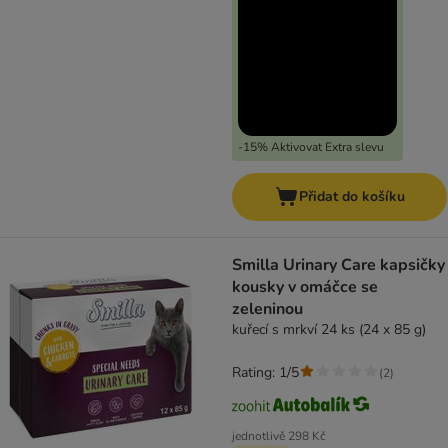
-15% Aktivovat Extra slevu
Přidat do košíku
Smilla Urinary Care kapsičky
kousky v omáčce se
zeleninou
kuřecí s mrkví 24 ks (24 x 85 g)
Rating: 1/5
(
2
)
jednotlivě
298 Kč