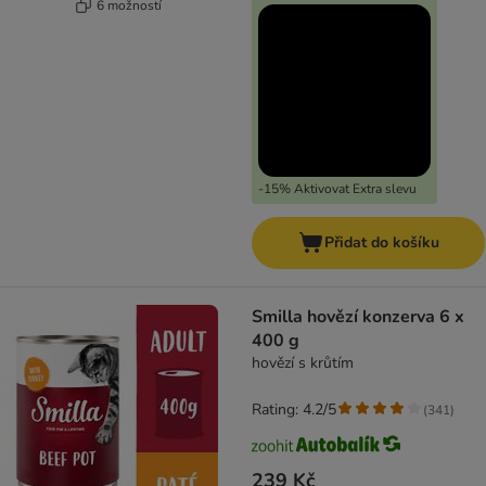
6 možností
-15% Aktivovat Extra slevu
Přidat do košíku
Smilla hovězí konzerva 6 x
400 g
hovězí s krůtím
Rating: 4.2/5
(
341
)
239 Kč