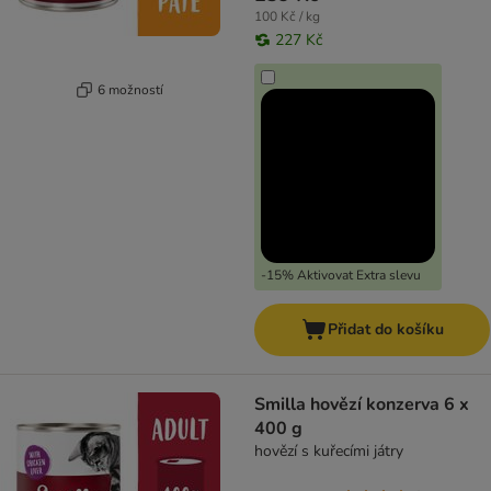
100 Kč / kg
227 Kč
6 možností
-15% Aktivovat Extra slevu
Přidat do košíku
Smilla hovězí konzerva 6 x
400 g
hovězí s kuřecími játry