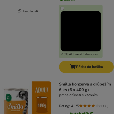
4 možností
-15% Aktivovat Extra slevu
Přidat do košíku
Smilla konzerva s drůbežím
6 ks (6 x 400 g)
jemné drůbeží s kachním
Rating: 4.1/5
(
1380
)