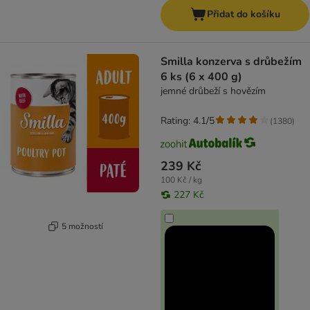
Přidat do košíku
Smilla konzerva s drůbežím
6 ks (6 x 400 g)
jemné drůbeží s hovězím
Rating: 4.1/5
(
1380
)
239 Kč
100 Kč / kg
227 Kč
5 možností