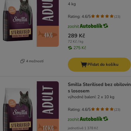
4 kg
Rating: 4.6/5
(
23
)
289 Kč
72 Kč / kg
275 Kč
4 možností
Přidat do košíku
Smilla Sterilised bez obilovin
s lososem
výhodné balení: 2 x 10 kg
Rating: 4.6/5
(
23
)
jednotlivě
1 378 Kč