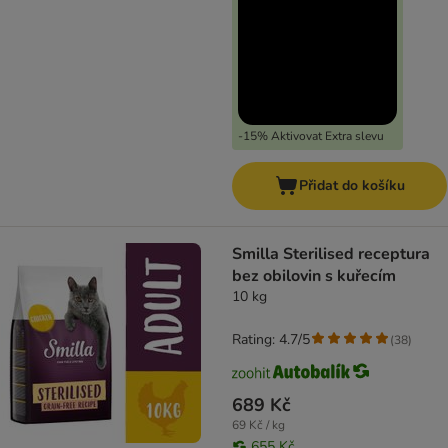
-15% Aktivovat Extra slevu
Přidat do košíku
Smilla Sterilised receptura
bez obilovin s kuřecím
10 kg
Rating: 4.7/5
(
38
)
689 Kč
69 Kč / kg
655 Kč