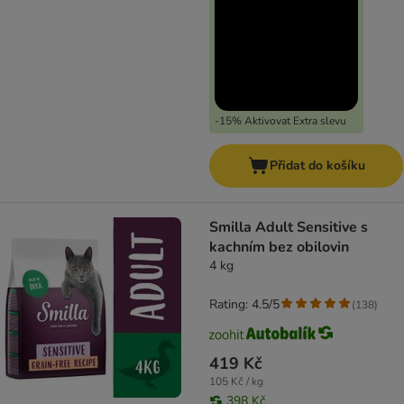
-15% Aktivovat Extra slevu
Přidat do košíku
Smilla Adult Sensitive s
kachním bez obilovin
4 kg
Rating: 4.5/5
(
138
)
419 Kč
105 Kč / kg
398 Kč