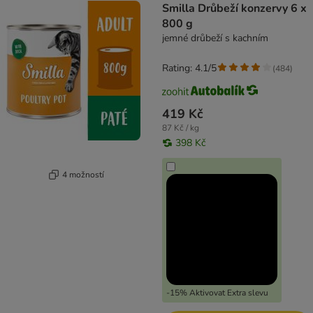
Smilla Drůbeží konzervy 6 x
800 g
jemné drůbeží s kachním
Rating: 4.1/5
(
484
)
419 Kč
87 Kč / kg
398 Kč
4 možností
-15% Aktivovat Extra slevu