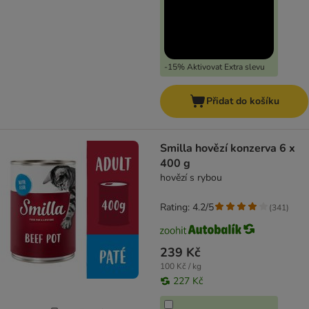
-15% Aktivovat Extra slevu
Přidat do košíku
Smilla hovězí konzerva 6 x
400 g
hovězí s rybou
Rating: 4.2/5
(
341
)
239 Kč
100 Kč / kg
227 Kč