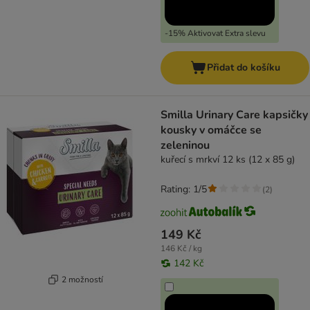
-15% Aktivovat Extra slevu
Přidat do košíku
Smilla Urinary Care kapsičky
kousky v omáčce se
zeleninou
kuřecí s mrkví 12 ks (12 x 85 g)
Rating: 1/5
(
2
)
149 Kč
146 Kč / kg
142 Kč
2 možností