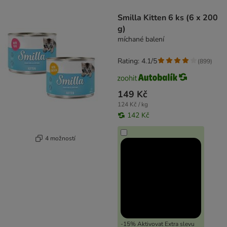
product items have been changed
Smilla Kitten 6 ks (6 x 200
g)
míchané balení
Rating: 4.1/5
(
899
)
149 Kč
124 Kč / kg
142 Kč
4 možností
-15% Aktivovat Extra slevu