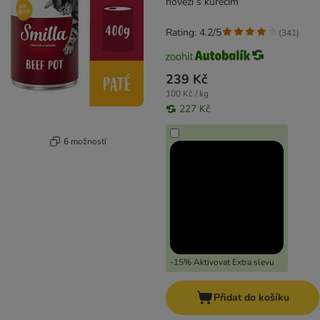
hovězí s kuřecím
Rating: 4.2/5
(
341
)
239 Kč
100 Kč / kg
227 Kč
6 možností
-15% Aktivovat Extra slevu
Přidat do košíku