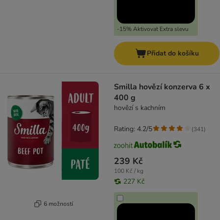
-15% Aktivovat Extra slevu
Přidat do košíku
Smilla hovězí konzerva 6 x
400 g
hovězí s kachním
Rating: 4.2/5
(
341
)
239 Kč
100 Kč / kg
227 Kč
6 možností