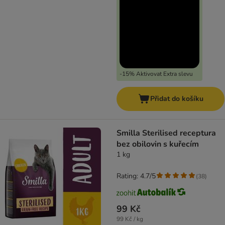
-15% Aktivovat Extra slevu
Přidat do košíku
Smilla Sterilised receptura
bez obilovin s kuřecím
1 kg
Rating: 4.7/5
(
38
)
99 Kč
99 Kč / kg