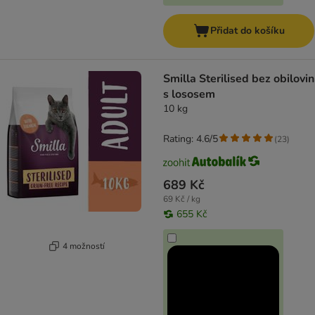
Přidat do košíku
Smilla Sterilised bez obilovin
s lososem
10 kg
Rating: 4.6/5
(
23
)
689 Kč
69 Kč / kg
655 Kč
4 možností