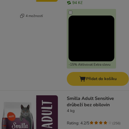
94 Kč
4 možností
-15% Aktivovat Extra slevu
Přidat do košíku
Smilla Adult Sensitive
drůbeží bez obilovin
4 kg
Rating: 4.2/5
(
256
)