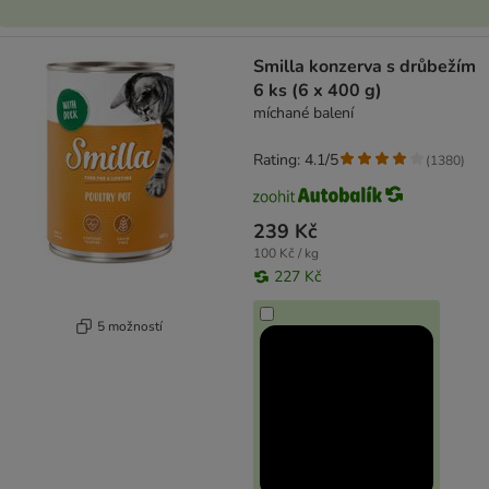
Smilla konzerva s drůbežím
6 ks (6 x 400 g)
míchané balení
Rating: 4.1/5
(
1380
)
239 Kč
100 Kč / kg
227 Kč
5 možností