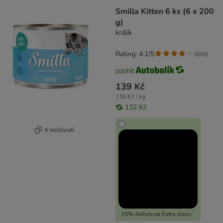
Smilla Kitten 6 ks (6 x 200
g)
králík
Rating: 4.1/5
(
899
)
139 Kč
116 Kč / kg
132 Kč
4 možností
-15% Aktivovat Extra slevu