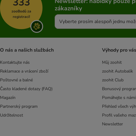
333
Newsletter: nabídky pouze p
Simpsons Premium
zákazníky
Smilla Veterinary Diet
zooBodů za
Smølke
registraci!
Vyberte prosím alespoň jednu mož
SPECIFIC Veterinary Diet
Taste of the Wild
Thrive PremiumPlus
Tropicat
O nás a našich službách
Výhody pro vá
Trovet
Kontaktujte nás
Můj zoohit
Ultima
Venandi Animal
Reklamace a vrácení zboží
zoohit Autobalík
Virbac Veterinary HPM
Poštovné a balné
zoohit Club
Visán Optimanova
Často kladené dotazy (FAQ)
Bonusový progra
Wiejska Zagroda
Magazín
Pomáhejte s námi
Yarrah Bio
Partnerský program
Přehled všech vý
Ziwi Peak
Udržitelnost
Profil vašeho maz
MjAMjAM
Butcher's
Newsletter
WOW Cat