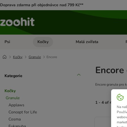
Doprava zdarma při objednávce nad 799 Kč**
Psi
Kočky
Malá zvířata
Otevřít menu: Psi
Otevřít menu: Kočky
Ote
Kočky
Granule
Encore
Encore 
Kategorie
Encore granule pro k
Kočky
Granule
1 - 4 of 4 výsled
Applaws
Na naš
Concept for Life
Použív
product items ha
webový
Cosma
market
Eukanuba