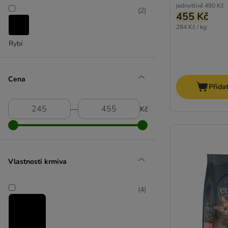
jednotlivě
490 Kč
(
2
)
Affinity Libra
455 Kč
Almo Nature
284 Kč / kg
animonda
Rybí
animonda Integra
Beyond
BF Petfood
Cena
Přida
Bozita
Brit
―
Kč
Brekkies
Calibra
Carnilove
Cat´s Love
Vlastnosti krmiva
Concept for Life Veterinary Diet
Crave
(
4
)
Dogs'n Tiger
Dolina Noteci
Encore