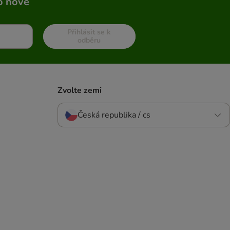
o nové
Přihlásit se k
odběru
Zvolte zemi
Česká republika / cs