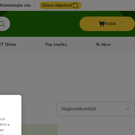
Kontaktujte nás
Znovu objednat
Košík
ET Dieta
Top značky
% Akce
t menu: Koně
Otevřít menu: + VET Dieta
Otevřít menu: Top znač
Nejprodávanější
ich
kční a
aci