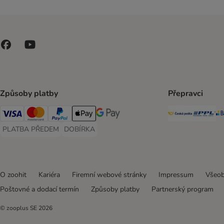
Nutriplus
Způsoby platby
Přepravci
Česká poš
PP
Visa Payment Method
Mastercard Payment Method
PayPal Payment Method
Apple pay Payment Method
GooglePay Payment Method
PLATBA PŘEDEM
DOBÍRKA
PLATBA PŘEDEM Payment Method
DOBÍRKA Payment Method
O zoohit
Kariéra
Firemní webové stránky
Impressum
Všeob
Poštovné a dodací termín
Způsoby platby
Partnerský program
© zooplus SE
2026