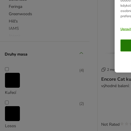
budou 
kdykol
Feringa
osobní
Greenwoods
prefer
Hill's
IAMS
Upravi
Josera
N&D Farmina
PURINA ONE
Druhy masa
PURINA PRO PLAN
Purizon
2 možností
(
4
)
Rosie's Farm
Encore Cat ku
Royal Canin
výhodné balení:
Sanabelle (bosch)
Kuřecí
Smilla
Whiskas
(
2
)
Wild Freedom
Kombinovaná balení
4Vets
Not Rated
Losos
Affinity Advance