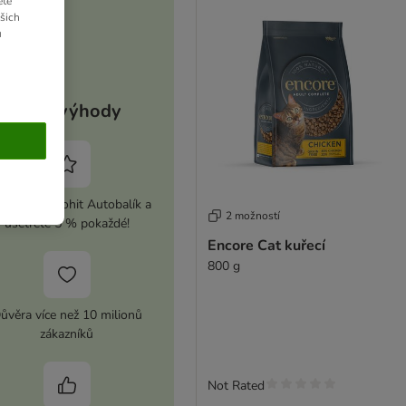
ete
ašich
u
Vaše výhody
ivujte si zoohit Autobalík a
2 možností
ušetřete 5 % pokaždé!
Encore Cat kuřecí
800 g
ůvěra více než 10 milionů
zákazníků
Not Rated