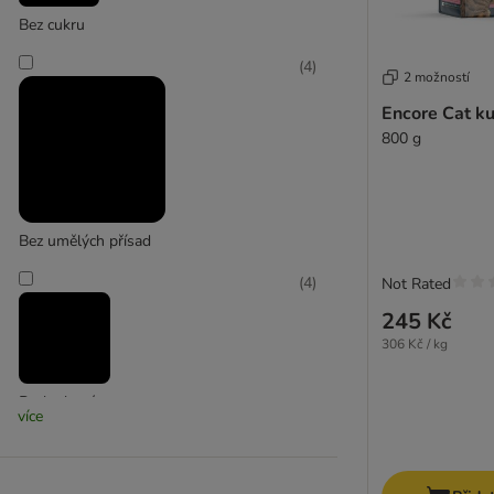
Felix
Bez cukru
Fitmin
Fokker
(
4
)
2 možností
Forza 10
Encore Cat ku
Friskies
800 g
GranataPet
GRAU
Green Petfood
Happy Cat
Bez umělých přísad
Hill's Prescription Diet Feline
James Wellbeloved
(
4
)
Not Rated
Kattovit Feline Diet
245 Kč
Kitekat
306 Kč / kg
KITTY Cat
Leonardo
Bezlepkové
Lily's Kitchen
více
Lucky Lou
(
4
)
MAC's