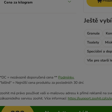
Přida
Magnusson
Cena za kilogram
Markus-Mühle Beutenah
Bezobilné
Mera Cats
Ještě vybí
Monge
(
4
)
Natural Greatness
Natural Trainer
Granule
Kon
Nature's Variety
Toalety
Misk
Nutrivet Inne
Olivers
Speciální a do
Pan Mięsko
Vše pro starší 
Perfect Fit
Geneticky neupravené
Pitti
(
4
)
Porta 21
*DC = nezávazně doporučená cena **
Podmínky.
Prolife
"běžně" = Nejnižší cena produktu za posledních 30 dní.
PURINA Cat Chow
zoohit má právo používat vaši e-mailovou adresu k přímé reklamě na své
PURINA PRO PLAN Veterinary Diets
Přírodní
zákaznického servisu zoohit. Více informací:
https://support.zoohit.cz/cs
Royal Canin Veterinary & Expert
Schesir