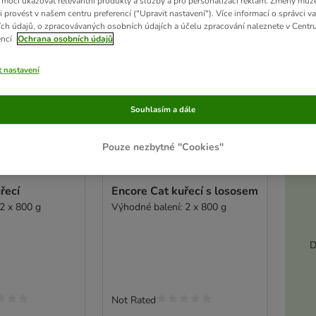
moci ukazovat relevantní produkty a služby a pro personalizaci reklam. Změny můž
i provést v našem centru preferencí ("Upravit nastavení"). Více informací o správci v
ch údajů, o zpracovávaných osobních údajích a účelu zpracování naleznete v Centr
encí
Ochrana osobních údajů
t nastavení
Souhlasím a dále
Pouze nezbytné "Cookies"
Akt
2 možností
řecí
Encore Cat kuřecí s lososem
 2 x 800 g
Výhodné balení: 2 x 800 g
D
Not Rated