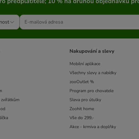
ro předplatitele; 10 % na druhou objednávku pr
nost
s
Nakupování a slevy
Mobilní aplikace
Všechny slevy a nabídky
zooOutlet %
m
Program pro chovatele
 zvířátkům
Sleva pro útulky
hod
Zoohit home
líčka
Vše do 299,-
Akce - krmiva a doplňky