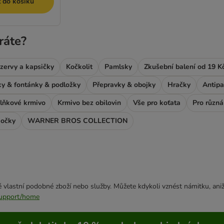
t do košíku
ráte?
zervy a kapsičky
Kočkolit
Pamlsky
Zkušební balení od 19 K
y & fontánky & podložky
Přepravky & obojky
Hračky
Antipa
plňkové krmivo
Krmivo bez obilovin
Vše pro koťata
Pro různá
kočky
WARNER BROS COLLECTION
 vlastní podobné zboží nebo služby. Můžete kdykoli vznést námitku, aniž
/support/home