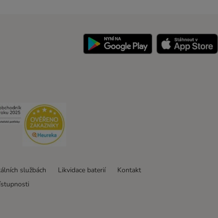
y
Security
Security
tálních službách
Likvidace baterií
Kontakt
ístupnosti