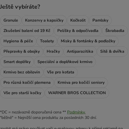
Ještě vybíráte?
Granule
Konzervy a kapsičky
Kočkolit
Pamlsky
Zkušební balení od 19 Kč
Pelíšky & odpočívadla
Škrabadla
Hygiena & péče
Toalety
Misky & fontánky & podložky
Přepravky & obojky
Hračky
Antiparazitika
Sítě & dvířka
Smart doplňky
Speciální a doplňkové krmivo
Krmivo bez obilovin
Vše pro koťata
Pro různá kočičí plemena
Krmiva pro kočičí seniory
Vše pro starší kočky
WARNER BROS COLLECTION
*DC = nezávazně doporučená cena **
Podmínky.
"běžně" = Nejnižší cena produktu za posledních 30 dní.
zoohit má právo používat vaši e-mailovou adresu k přímé reklamě na