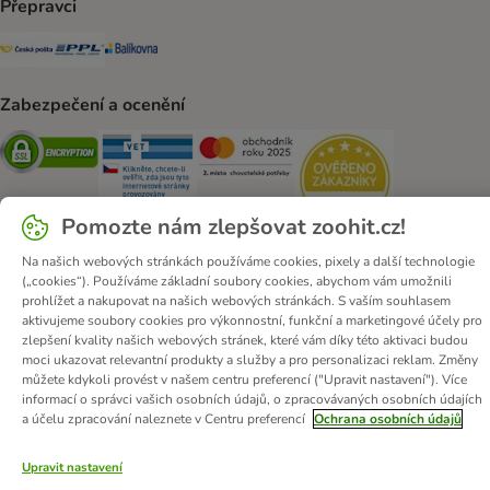
Přepravci
Česká pošta Shipping Method
PPL Shipping Method
Balíkovna Shipping Method
Zabezpečení a ocenění
Security
Security
Security
Security
Pomozte nám zlepšovat zoohit.cz!
Na našich webových stránkách používáme cookies, pixely a další technologie
(„cookies“). Používáme základní soubory cookies, abychom vám umožnili
prohlížet a nakupovat na našich webových stránkách. S vaším souhlasem
O zoohit
Kariéra
Firemní webové stránky
Impressum
aktivujeme soubory cookies pro výkonnostní, funkční a marketingové účely pro
Všeobecné obchodní podmínky
Zde odstoupit od smlouvy
zlepšení kvality našich webových stránek, které vám díky této aktivaci budou
moci ukazovat relevantní produkty a služby a pro personalizaci reklam. Změny
Zákon o digitálních službách
Likvidace baterií
Kontakt
můžete kdykoli provést v našem centru preferencí ("Upravit nastavení"). Více
Poštovné a dodací termín
Způsoby platby
informací o správci vašich osobních údajů, o zpracovávaných osobních údajích
a účelu zpracování naleznete v Centru preferencí
Ochrana osobních údajů
Partnerský program
Ochrana osobních údajů
Ochrana osobních údajů
Prohlášení o přístupnosti
Upravit nastavení