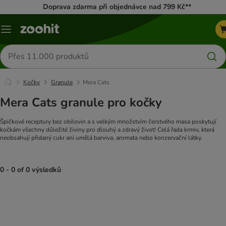
Doprava zdarma při objednávce nad 799 Kč**
Menu
Hledat
produkty
Kočky
Granule
Mera Cats
Mera Cats granule pro kočky
Špičkové receptury bez obilovin a s velkým množstvím čerstvého masa poskytují
kočkám všechny důležité živiny pro dlouhý a zdravý život! Celá řada krmiv, která
neobsahují přidaný cukr ani umělá barviva, aromata nebo konzervační látky.
0 - 0 of 0 výsledků
product items have been changed