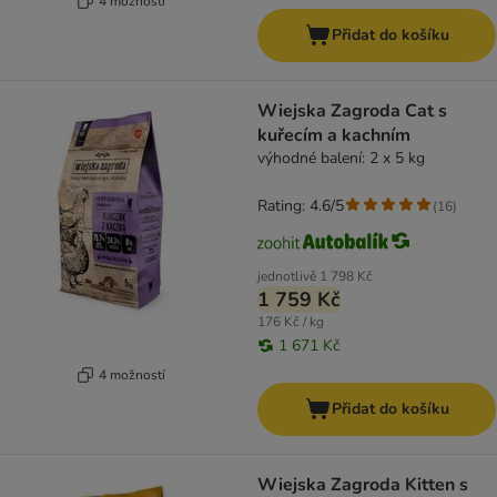
4 možností
Přidat do košíku
Wiejska Zagroda Cat s
kuřecím a kachním
výhodné balení: 2 x 5 kg
Rating: 4.6/5
(
16
)
jednotlivě
1 798 Kč
1 759 Kč
176 Kč / kg
1 671 Kč
4 možností
Přidat do košíku
Wiejska Zagroda Kitten s