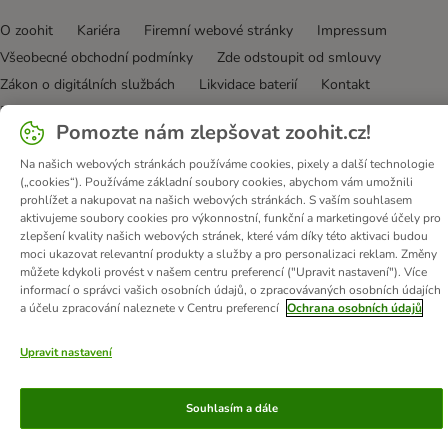
O zoohit
Kariéra
Firemní webové stránky
Impressum
Všeobecné obchodní podmínky
Zde odstoupit od smlouvy
Zákon o digitálních službách
Likvidace baterií
Kontakt
Poštovné a dodací termín
Způsoby platby
Pomozte nám zlepšovat zoohit.cz!
Partnerský program
Ochrana osobních údajů
Na našich webových stránkách používáme cookies, pixely a další technologie
Ochrana osobních údajů
Prohlášení o přístupnosti
(„cookies“). Používáme základní soubory cookies, abychom vám umožnili
prohlížet a nakupovat na našich webových stránkách. S vaším souhlasem
© zooplus SE
2026
aktivujeme soubory cookies pro výkonnostní, funkční a marketingové účely pro
zlepšení kvality našich webových stránek, které vám díky této aktivaci budou
moci ukazovat relevantní produkty a služby a pro personalizaci reklam. Změny
můžete kdykoli provést v našem centru preferencí ("Upravit nastavení"). Více
informací o správci vašich osobních údajů, o zpracovávaných osobních údajích
a účelu zpracování naleznete v Centru preferencí
Ochrana osobních údajů
Upravit nastavení
Souhlasím a dále