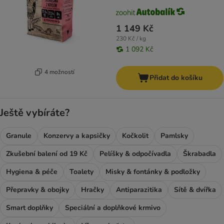
1 149 Kč
230 Kč / kg
1 092 Kč
4 možností
Přidat do košíku
Ještě vybíráte?
Granule
Konzervy a kapsičky
Kočkolit
Pamlsky
Zkušební balení od 19 Kč
Pelíšky & odpočívadla
Škrabadla
Hygiena & péče
Toalety
Misky & fontánky & podložky
Přepravky & obojky
Hračky
Antiparazitika
Sítě & dvířka
Smart doplňky
Speciální a doplňkové krmivo