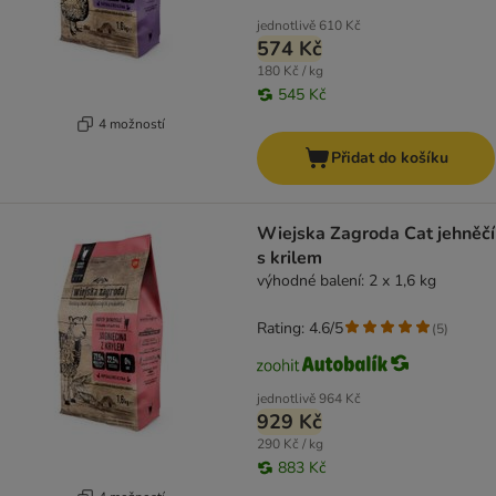
jednotlivě
610 Kč
574 Kč
180 Kč / kg
545 Kč
4 možností
Přidat do košíku
Wiejska Zagroda Cat jehněčí
s krilem
výhodné balení: 2 x 1,6 kg
Rating: 4.6/5
(
5
)
jednotlivě
964 Kč
929 Kč
290 Kč / kg
883 Kč