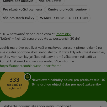
Krmivo bez obilovin
Vše pro koťata
Pro různá kočičí plemena
Krmiva pro kočičí seniory
Vše pro starší kočky
WARNER BROS COLLECTION
*DC = nezávazně doporučená cena **
Podmínky.
"běžně" = Nejnižší cena produktu za posledních 30 dní.
zoohit má právo používat vaši e-mailovou adresu k přímé reklamě na
své vlastní podobné zboží nebo služby. Můžete kdykoli vznést námitku,
aniž by vám vznikly jakékoli náklady kromě základních nákladů za
kontakt zákaznického servisu zoohit. Více informací:
https://support.zoohit.cz/cs/support/home
333
Newsletter: nabídky pouze pro předplatitele; 10
% na druhou objednávku pro nové zákazníky
zooBodů za
registraci!
Vyberte prosím alespoň jednu možnost