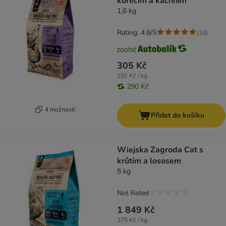
kuřecím a kachním
1,6 kg
Rating: 4.6/5
(
16
)
305 Kč
191 Kč / kg
290 Kč
4 možností
Přidat do košíku
Wiejska Zagroda Cat s
krůtím a lososem
5 kg
Not Rated
1 849 Kč
370 Kč / kg