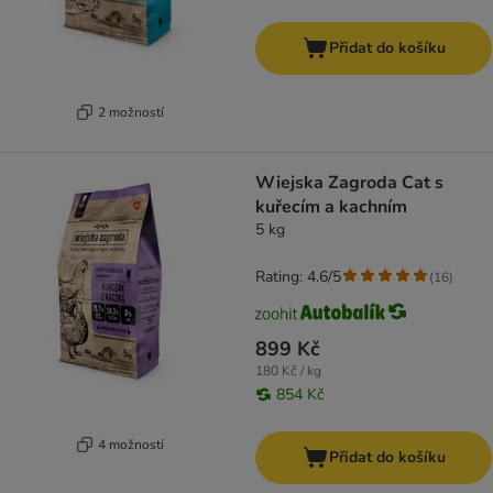
Přidat do košíku
2 možností
Wiejska Zagroda Cat s
kuřecím a kachním
5 kg
Rating: 4.6/5
(
16
)
899 Kč
180 Kč / kg
854 Kč
4 možností
Přidat do košíku