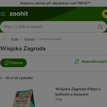
Doprava zdarma při objednávce nad 799 Kč**
Menu
Hledat
produkty
Kočky
Granule
Wiejska Zagroda
Wiejska Zagroda
Nejprodávanější
Filtrovat
1 - 15 of 15 výsledků
product items have been changed
Wiejska Zagroda Kitten s
kuřecím a lososem
5 kg