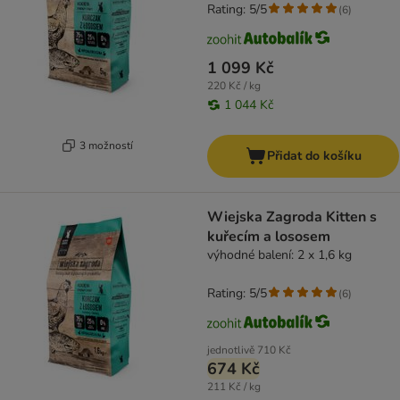
Rating: 5/5
(
6
)
1 099 Kč
220 Kč / kg
1 044 Kč
3 možností
Přidat do košíku
Wiejska Zagroda Kitten s
kuřecím a lososem
výhodné balení: 2 x 1,6 kg
Rating: 5/5
(
6
)
jednotlivě
710 Kč
674 Kč
211 Kč / kg