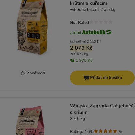
krůtím a kuřecím
výhodné balení: 2 x 5 kg
Not Rated
jednotlivě
2 118 Kč
2 079 Kč
208 Kč / kg
1 975 Kč
2 možností
Přidat do košíku
Wiejska Zagroda Cat jehněčí
s krilem
2 x 5 kg
Rating: 4.6/5
(
5
)