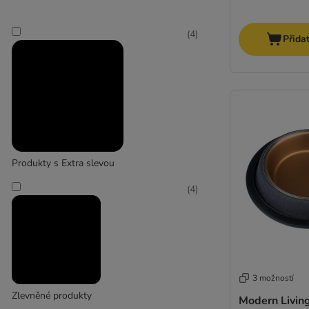
(
4
)
Přida
Produkty s Extra slevou
(
4
)
3 možností
Zlevněné produkty
Modern Livin