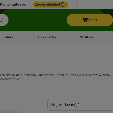
Kontaktujte nás
Znovu objednat
Košík
ET Dieta
Top značky
% Akce
t menu: Koně
Otevřít menu: + VET Dieta
Otevřít menu: Top znač
zničitelná, dále je snadno udržovatelná, je možné ji mýt v myčce. Nerezové misky
nerezové misky!
Nejprodávanější