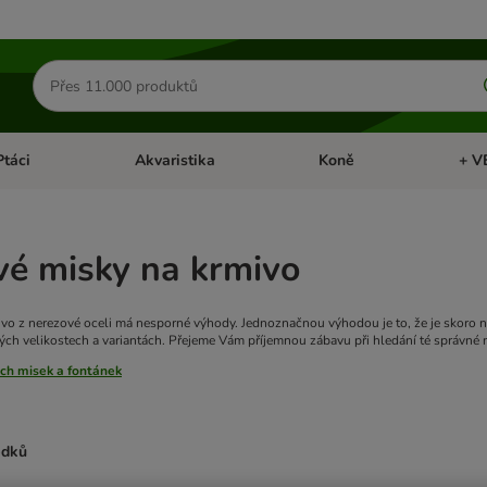
Hledat
produkty
Ptáci
Akvaristika
Koně
+ V
vřít menu: Malá zvířata
Otevřít menu: Ptáci
Otevřít menu: Akvaristika
Otevří
vé misky na krmivo
vo z nerezové oceli má nesporné výhody. Jednoznačnou výhodou je to, že je skoro ne
ných velikostech a variantách. Přejeme Vám příjemnou zábavu při hledání té správné 
ch misek a fontánek
edků