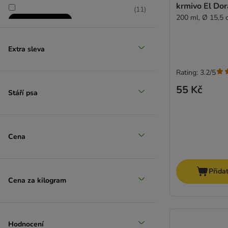
krmivo El Do
(
11
)
200 ml, Ø 15,5 
Extra sleva
Rating: 3.2/5
zoohit doporučuje
55 Kč
Stáří psa
Cena
Přida
Cena za kilogram
Hodnocení