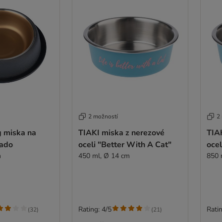
2 možností
2
g miska na
TIAKI miska z nerezové
TIA
rado
oceli "Better With A Cat"
ocel
m
450 ml, Ø 14 cm
850 
Rating: 4/5
Ratin
(
32
)
(
21
)