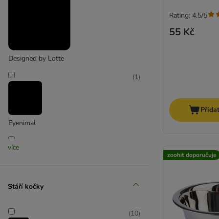
Rating: 4.5/5
55 Kč
Designed by Lotte
(
1
)
Přida
Eyenimal
(
3
)
více
zoohit doporučuje
Stáří kočky
Flamingo
(
5
)
(
10
)