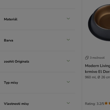
Materiál
Barva
3 možností
zoohit Originals
Modern Livin
krmivo El Do
960 ml, Ø 26 c
Typ mísy
Vlastnosti mísy
Rating: 3.2/5