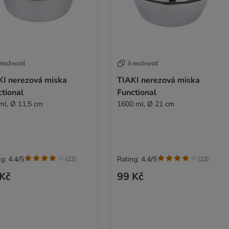
 možností
3 možností
KI nerezová miska
TIAKI nerezová miska
tional
Functional
ml, Ø 11,5 cm
1600 ml, Ø 21 cm
g: 4.4/5
Rating: 4.4/5
(
22
)
(
22
)
Kč
99 Kč