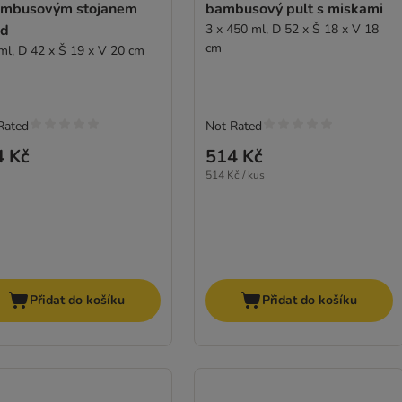
ambusovým stojanem
bambusový pult s miskami
d
3 x 450 ml, D 52 x Š 18 x V 18
cm
ml, D 42 x Š 19 x V 20 cm
Rated
Not Rated
4 Kč
514 Kč
514 Kč / kus
Přidat do košíku
Přidat do košíku