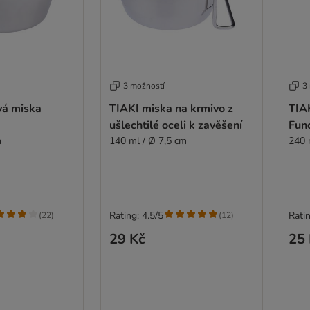
3 možností
3
vá miska
TIAKI miska na krmivo z
TIA
ušlechtilé oceli k zavěšení
Func
m
140 ml / Ø 7,5 cm
240 
Rating: 4.5/5
Ratin
(
22
)
(
12
)
29 Kč
25 