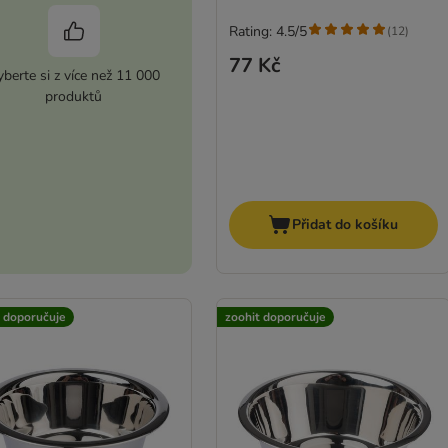
Rating: 4.5/5
(
12
)
77 Kč
berte si z více než 11 000
produktů
Přidat do košíku
t doporučuje
zoohit doporučuje