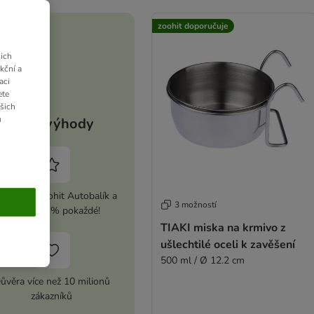
zoohit doporučuje
ich
kční a
aci
ete
ašich
u
Vaše výhody
ivujte si zoohit Autobalík a
3 možností
ušetřete 5 % pokaždé!
TIAKI miska na krmivo z
ušlechtilé oceli k zavěšení
500 ml / Ø 12.2 cm
ůvěra více než 10 milionů
zákazníků