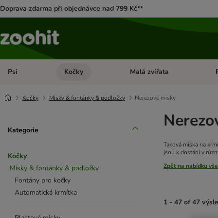
Doprava zdarma při objednávce nad 799 Kč**
Psi
Kočky
Malá zvířata
Otevřít menu: Psi
Otevřít menu: Kočky
Ote
Kočky
Misky & fontánky & podložky
Nerezové misky
Nerezo
Kategorie
Taková miska na krmi
jsou k dostání v růz
Kočky
Zpět na nabídku vše
Misky & fontánky & podložky
Fontány pro kočky
Automatická krmítka
1 - 47 of 47 výsl
Plastové misky