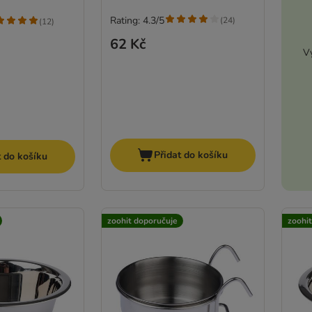
Rating: 4.3/5
(
24
)
(
12
)
62 Kč
Vy
Přidat do košíku
t do košíku
zoohit doporučuje
zoohi