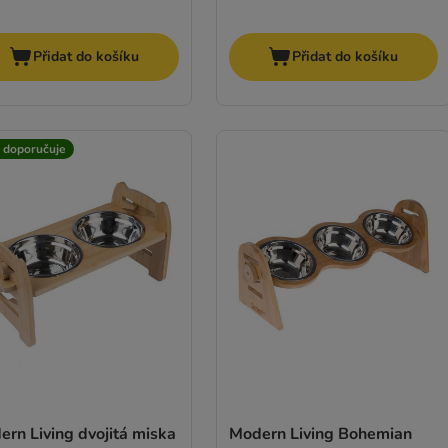
Přidat do košíku
Přidat do košíku
t doporučuje
rn Living dvojitá miska
Modern Living Bohemian