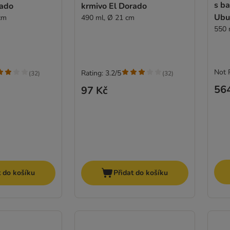
s b
rado
krmivo El Dorado
Ubu
cm
490 ml, Ø 21 cm
550 
Not 
Rating: 3.2/5
(
32
)
(
32
)
56
97 Kč
t do košíku
Přidat do košíku