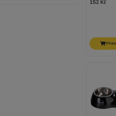
152 Kč
Přida