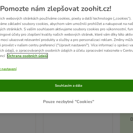
ve been changed
Pomozte nám zlepšovat zoohit.cz!
zoohit doporučuje
ich webových stránkách používáme cookies, pixely a další technologie („cookies“).
áme základní soubory cookies, abychom vám umožnili prohlížet a nakupovat na naš
ch stránkách. S vaším souhlasem aktivujeme soubory cookies pro výkonnostní, fun
ingové účely pro zlepšení kvality našich webových stránek, které vám díky této aktiv
moci ukazovat relevantní produkty a služby a pro personalizaci reklam. Změny můž
i provést v našem centru preferencí ("Upravit nastavení"). Více informací o správci v
ch údajů, o zpracovávaných osobních údajích a účelu zpracování naleznete v Centr
encí
Ochrana osobních údajů
t nastavení
Akt
Souhlasím a dále
Protiskluzná miska pro
a krmivo z
Pouze nezbytné "Cookies"
kočky, s motivem
li k zavěšení
200 ml, Ø 15 cm
cm
D