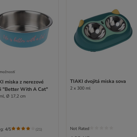
 možností
TIAKI dvojitá miska sova
KI miska z nerezové
2 x 300 ml
i "Better With A Cat"
ml, Ø 17,2 cm
Not Rated
g: 4/5
(
21
)