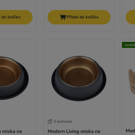
t do košíku
Přidat do košíku
zoohi
3 možností
Mode
g miska na
Modern Living miska na