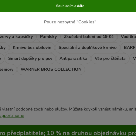
Souhlasím a dále
ráte?
Pouze nezbytné "Cookies"
zervy a kapsičky
Pamlsky
Zkušební balení od 19 Kč
Vodítka
šky
Krmivo bez obilovin
Speciální a doplňkové krmivo
BARF 
e
Smart doplňky pro psy
Antiparazitika
Vše pro štěňata
V
seniory
WARNER BROS COLLECTION
 vlastní podobné zboží nebo služby. Můžete kdykoli vznést námitku, aniž
/support/home
ro předplatitele; 10 % na druhou objednávku pr