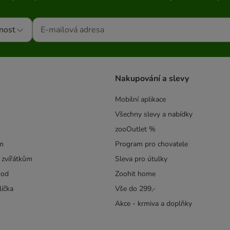
nost
s
Nakupování a slevy
Mobilní aplikace
Všechny slevy a nabídky
zooOutlet %
m
Program pro chovatele
 zvířátkům
Sleva pro útulky
hod
Zoohit home
líčka
Vše do 299,-
Akce - krmiva a doplňky