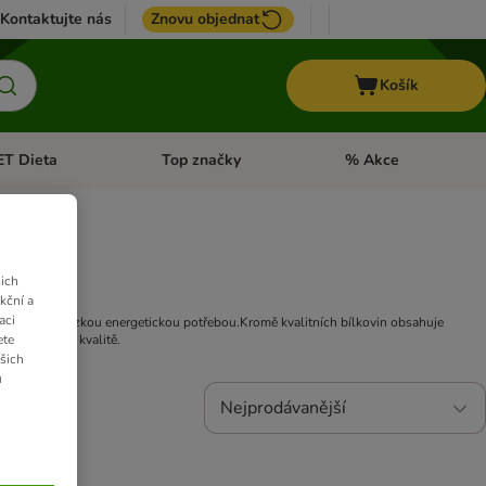
Kontaktujte nás
Znovu objednat
Košík
ET Dieta
Top značky
% Akce
t menu: Koně
Otevřít menu: + VET Dieta
Otevřít menu: Top znač
ich
kční a
aci
šť pro psy s nízkou energetickou potřebou.Kromě kvalitních bílkovin obsahuje
ete
otravinářské kvalitě.
ašich
u
Nejprodávanější