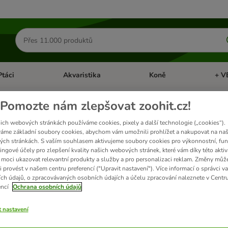
Hledat
produkty
Ptáci
Akvaristika
Koně
+ V
vřít menu: Malá zvířata
Otevřít menu: Ptáci
Otevřít menu: Akvaristika
Otevří
Pomozte nám zlepšovat zoohit.cz!
 maso
ich webových stránkách používáme cookies, pixely a další technologie („cookies“).
áme základní soubory cookies, abychom vám umožnili prohlížet a nakupovat na naš
ch stránkách. S vaším souhlasem aktivujeme soubory cookies pro výkonnostní, fun
ingové účely pro zlepšení kvality našich webových stránek, které vám díky této aktiv
é při intoleranci psů. Maso má nízký obsah cholesterinu a tuku a je ideální obzvlá
moci ukazovat relevantní produkty a služby a pro personalizaci reklam. Změny můž
asycené mastné kyseliny, vitamíny a stopové prvky. Maso navíc odpovídá německé p
i provést v našem centru preferencí ("Upravit nastavení"). Více informací o správci v
ch údajů, o zpracovávaných osobních údajích a účelu zpracování naleznete v Centr
encí
Ochrana osobních údajů
ků
t nastavení
ve been changed