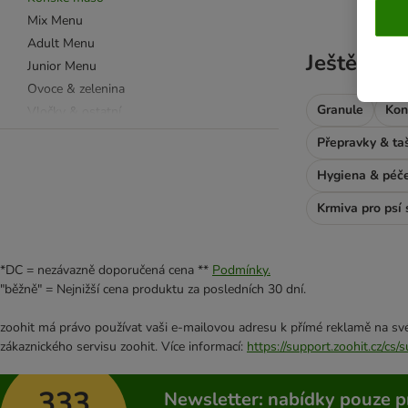
Mix Menu
Adult Menu
Ještě vybí
Junior Menu
Ovoce & zelenina
Granule
Kon
Vločky & ostatní
Oleje & tuky
Přepravky & ta
Vitamíny & minerální látky
Hygiena & péč
Masové konzervy
Pamlsky z přírodního masa
Krmiva pro psí 
*DC = nezávazně doporučená cena **
Podmínky.
"běžně" = Nejnižší cena produktu za posledních 30 dní.
zoohit má právo používat vaši e-mailovou adresu k přímé reklamě na své
zákaznického servisu zoohit. Více informací:
https://support.zoohit.cz/cs
333
Newsletter: nabídky pouze p