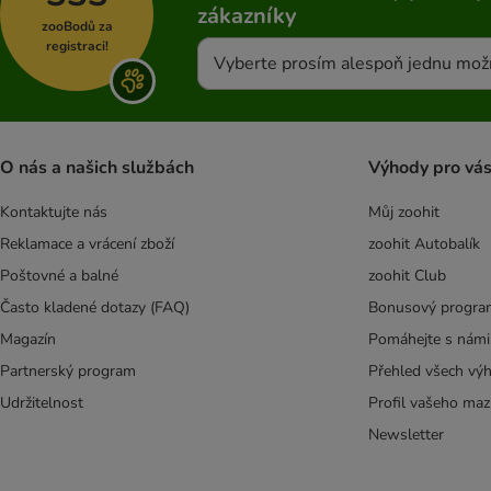
zákazníky
zooBodů za
registraci!
Vyberte prosím alespoň jednu mož
O nás a našich službách
Výhody pro vá
Kontaktujte nás
Můj zoohit
Reklamace a vrácení zboží
zoohit Autobalík
Poštovné a balné
zoohit Club
Často kladené dotazy (FAQ)
Bonusový progra
Magazín
Pomáhejte s námi
Partnerský program
Přehled všech vý
Udržitelnost
Profil vašeho maz
Newsletter