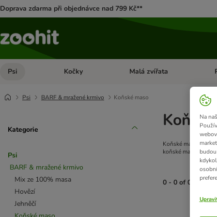
Doprava zdarma při objednávce nad 799 Kč**
Psi
Kočky
Malá zvířata
Otevřít menu: Psi
Otevřít menu: Kočky
Ote
Psi
BARF & mražené krmivo
Koňské maso
Koňské
Na naš
Použív
Kategorie
webový
market
Koňské maso je vhodn
budou 
koňské maso také nen
Psi
kdykol
BARF & mražené krmivo
osobní
prefer
Mix ze 100% masa
0 - 0 of 0 výsled
Hovězí
Upravi
Jehněčí
product items ha
Koňské maso